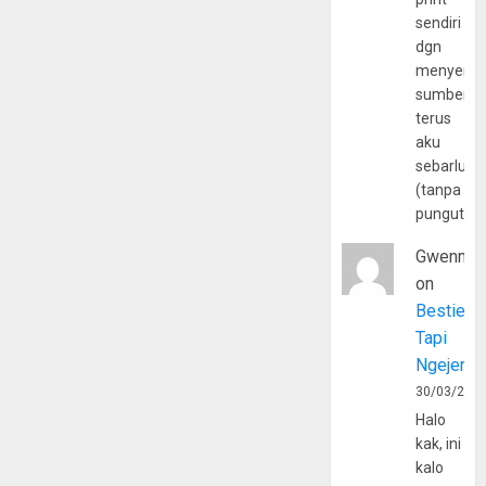
sendiri
dgn
menyerta
sumber
terus
aku
sebarluas
(tanpa
pungutan
Gwenny
on
Bestie
Tapi
Ngejerum
30/03/202
Halo
kak, ini
kalo