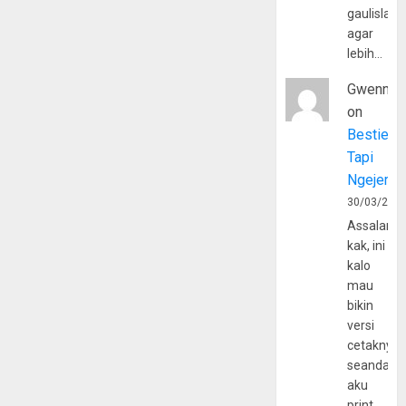
gaulislam
agar
lebih…
Gwenny
on
Bestie
Tapi
Ngejerum
30/03/202
Assalamu
kak, ini
kalo
mau
bikin
versi
cetaknya
seandain
aku
print