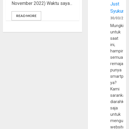
November 2022) Waktu saya...
Just
Syukur
READ MORE
30/03/202
Mungkin
untuk
saat
ini,
hampir
semua
remaja
punya
smartpho
ya?
Kami
sarankan,
diarahkan
saja
untuk
mengunju
website