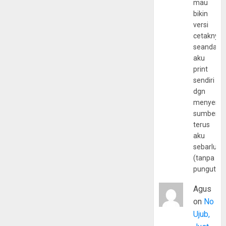
mau
bikin
versi
cetaknya
seandain
aku
print
sendiri
dgn
menyerta
sumber
terus
aku
sebarluas
(tanpa
pungutan
Agus
on
No
Ujub,