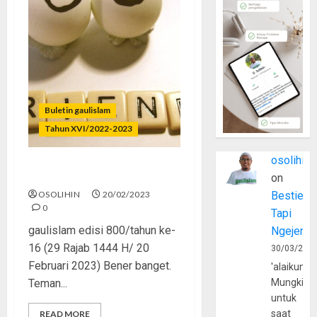
Buletin gaulislam
Tahun XVI/2022-2023
osolihin
Teman Baik Tidak
Toxic
on
OSOLIHIN
20/02/2023
Bestie
0
Tapi
gaulislam edisi 800/tahun ke-
Ngejerum
16 (29 Rajab 1444 H/ 20
30/03/202
Februari 2023) Bener banget.
'alaikumu
Teman...
Mungkin
untuk
saat
READ MORE