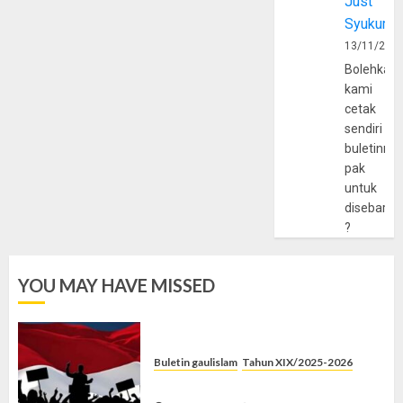
Just
Syukur
13/11/202
Bolehkah
kami
cetak
sendiri
buletinny
pak
untuk
disebarlu
?
YOU MAY HAVE MISSED
Buletin gaulislam
Tahun XIX/2025-2026
Saat Politik Cuma Gimmick