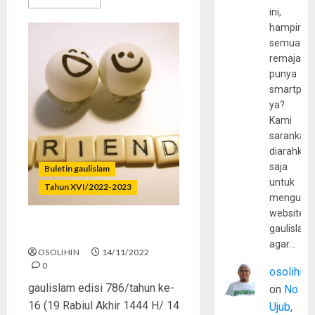
ini,
hampir
semua
remaja
punya
smartpho
ya?
Kami
sarankan,
diarahkan
saja
Buletin gaulislam
untuk
Tahun XVI/2022-2023
mengunju
website
gaulislam
Jangan Tinggalkan Teman
agar…
OSOLIHIN
14/11/2022
0
osolihin
gaulislam edisi 786/tahun ke-
on
No
16 (19 Rabiul Akhir 1444 H/ 14
Ujub,