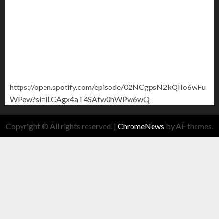
https://open.spotify.com/episode/02NCgpsN2kQIIo6wFu
WPew?si=iLCAgx4aT4SAfw0hWPw6wQ
Copyright © All rights reserved.
|
ChromeNews
by AF themes.