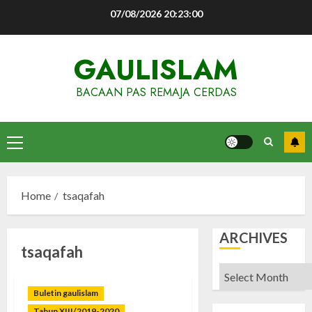
Skip
07/08/2026
20:23:00
to
content
GAULISLAM
BACAAN PAS REMAJA CERDAS
Primary
Menu
Home
tsaqafah
ARCHIVES
tsaqafah
Archives
Buletin gaulislam
Tahun XIII/2019-2020