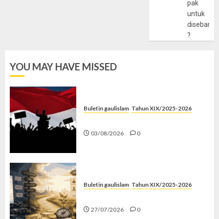
pak
untuk
disebarlu
?
YOU MAY HAVE MISSED
Buletin gaulislam
Tahun XIX/2025-2026
Saat Politik Cuma Gimmick
03/08/2026
0
Buletin gaulislam
Tahun XIX/2025-2026
Saatnya Stop “Find Yourself”
27/07/2026
0