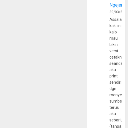
Ngejerum
30/03/202
Assalamu
kak, ini
kalo
mau
bikin
versi
cetaknya
seandain
aku
print
sendiri
dgn
menyerta
sumber
terus
aku
sebarluas
(tanpa