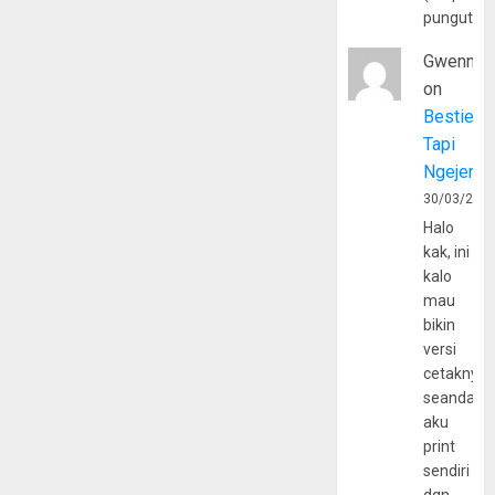
pungutan
Gwenny
on
Bestie
Tapi
Ngejerum
30/03/202
Halo
kak, ini
kalo
mau
bikin
versi
cetaknya
seandain
aku
print
sendiri