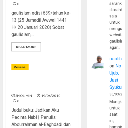
sarankan,
0
diarahkan
gaulislam edisi 639/tahun ke-
saja
13 (25 Jumadil Awwal 1441
untuk
H/ 20 Januari 2020) Sobat
mengunju
gaulislam,...
website
gaulislam
READ MORE
agar…
osolihin
on
No
Resensi
Ujub,
Just
[resensi buku] Cinta Sejati,
Syukur
Mencintai Nabi
30/03/202
SHOLIHIN
19/06/2010
0
Mungkin
untuk
Judul buku: Jadikan Aku
saat
Pecinta Nabi | Penulis:
ini,
Abdurrahman al-Baghdadi dan
hampir