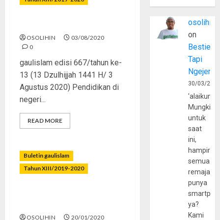
osolihin
Jauh Dekat Tak Belajar
on
OSOLIHIN
03/08/2020
Bestie
0
Tapi
gaulislam edisi 667/tahun ke-
Ngejerum
13 (13 Dzulhijjah 1441 H/ 3
30/03/202
Agustus 2020) Pendidikan di
'alaikumu
negeri...
Mungkin
untuk
READ MORE
saat
ini,
hampir
Buletin gaulislam
semua
Tahun XIII/2019-2020
remaja
punya
Tak Hanya Bilangan, Tapi
smartpho
Diperhitungkan
ya?
Kami
OSOLIHIN
20/01/2020