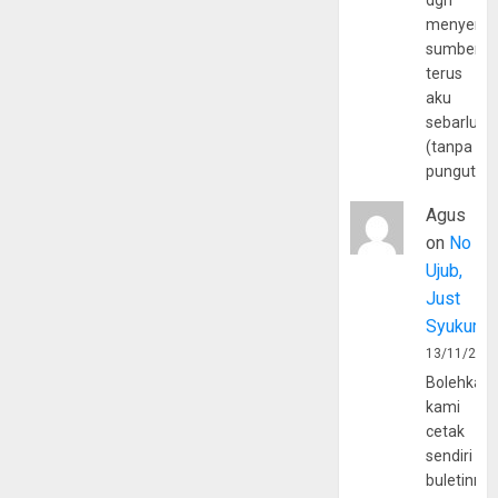
dgn
menyerta
sumber
terus
aku
sebarluas
(tanpa
pungutan
Agus
on
No
Ujub,
Just
Syukur
13/11/202
Bolehkah
kami
cetak
sendiri
buletinny