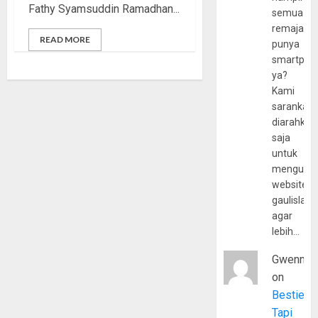
Fathy Syamsuddin Ramadhan...
semua
remaja
READ MORE
punya
smartpho
ya?
Kami
sarankan,
diarahkan
saja
untuk
mengunju
website
gaulislam
agar
lebih…
Gwenny
on
Bestie
Tapi