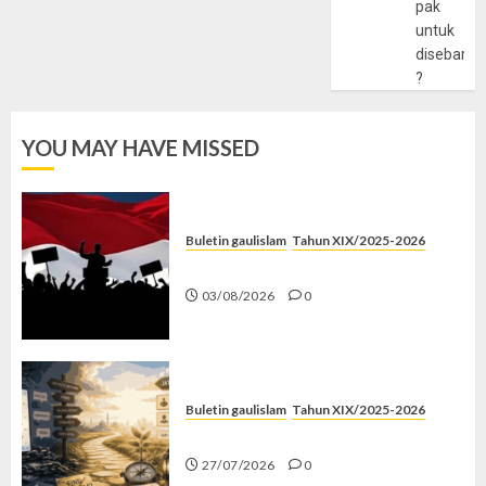
pak
untuk
disebarlu
?
YOU MAY HAVE MISSED
Buletin gaulislam
Tahun XIX/2025-2026
Saat Politik Cuma Gimmick
03/08/2026
0
Buletin gaulislam
Tahun XIX/2025-2026
Saatnya Stop “Find Yourself”
27/07/2026
0