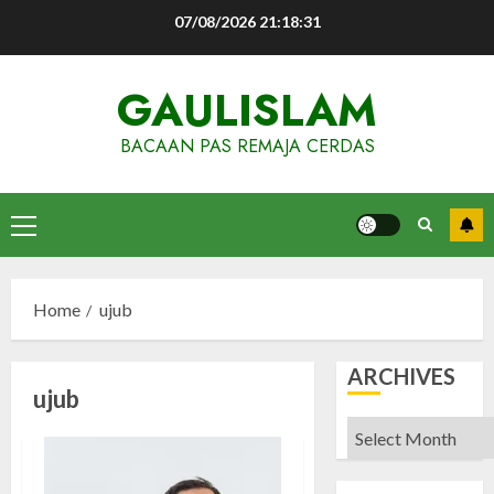
Skip
07/08/2026
21:18:32
to
content
GAULISLAM
BACAAN PAS REMAJA CERDAS
Primary
Menu
Home
ujub
ARCHIVES
ujub
Archives