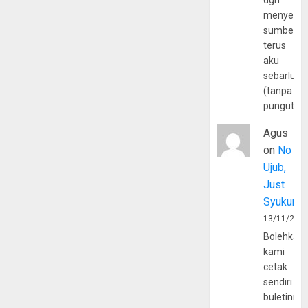
dgn
menyerta
sumber
terus
aku
sebarluas
(tanpa
pungutan
Agus
on
No
Ujub,
Just
Syukur
13/11/202
Bolehkah
kami
cetak
sendiri
buletinny