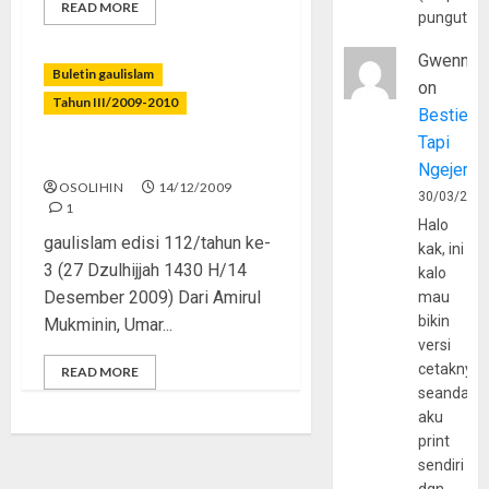
READ MORE
pungutan
Gwenny
Buletin gaulislam
on
Tahun III/2009-2010
Bestie
Tapi
Mengukur Ikhlas Kita
Ngejerum
OSOLIHIN
14/12/2009
30/03/202
1
Halo
gaulislam edisi 112/tahun ke-
kak, ini
3 (27 Dzulhijjah 1430 H/14
kalo
Desember 2009) Dari Amirul
mau
bikin
Mukminin, Umar...
versi
cetaknya
READ MORE
seandain
aku
print
sendiri