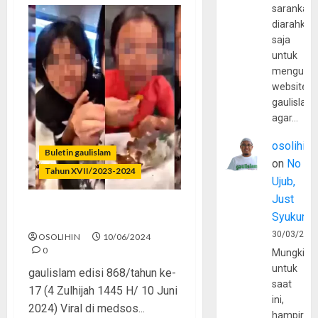
sarankan,
diarahkan
saja
untuk
mengunju
website
gaulislam
agar…
osolihin
Buletin gaulislam
on
No
Tahun XVII/2023-2024
Ujub,
Just
Syukur
Remaja Sakit Jiwa
30/03/202
OSOLIHIN
10/06/2024
0
Mungkin
untuk
gaulislam edisi 868/tahun ke-
saat
17 (4 Zulhijah 1445 H/ 10 Juni
ini,
2024) Viral di medsos...
hampir