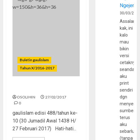
Ngejerum
30/03/202
Assalamu
kak, ini
kalo
mau
bikin
versi
Buletin gaulislam
cetaknya
Tahun X/2016-2017
seandain
aku
print
“Gue, Gitu Lho!”
sendiri
dgn
OSOLIHIN
27/02/2017
0
menyerta
sumber
gaulislam edisi 488/tahun ke-
terus
10 (30 Jumadil Awal 1438 H/
aku
27 Februari 2017) Hati-hati...
sebarluas
(tanpa