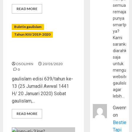
semua
READ MORE
remaja
punya
smartpho
Buletin gaulislam
ya?
Tahun XIII/2019-2020
Kami
sarankan,
Tak Hanya Bilangan, Tapi
diarahkan
Diperhitungkan
saja
untuk
OSOLIHIN
20/01/2020
0
mengunju
website
gaulislam edisi 639/tahun ke-
gaulislam
13 (25 Jumadil Awwal 1441
agar
H/ 20 Januari 2020) Sobat
lebih…
gaulislam,...
Gwenny
READ MORE
on
Bestie
Tapi