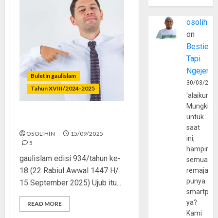
osolihin
on
Bestie
Tapi
Ngejerum
Buletin gaulislam
30/03/202
Tahun XVIII/2024-2025
'alaikumu
Mungkin
untuk
No Ujub, Just Syukur
saat
OSOLIHIN
15/09/2025
ini,
5
hampir
gaulislam edisi 934/tahun ke-
semua
18 (22 Rabiul Awwal 1447 H/
remaja
punya
15 September 2025) Ujub itu...
smartpho
ya?
READ MORE
Kami