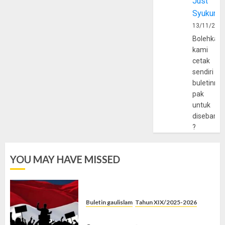
Just
Syukur
13/11/202
Bolehkah
kami
cetak
sendiri
buletinny
pak
untuk
disebarlu
?
YOU MAY HAVE MISSED
Buletin gaulislam
Tahun XIX/2025-2026
Saat Politik Cuma Gimmick