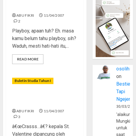
Playboy – Korban Salah Gaul
ABU FIKRI
11/04/2007
2
Playboy, apaan tuh? Eh. masa
kamu belum tahu playboy, sih?
Waduh, mesti hati-hati itu,...
READ MORE
osolihin
on
Buletin Studia Tahun I
Bestie
Tapi
Jangan Tertipu Gemerlap
Ngejerum
Valentineâ€™s Day
30/03/202
ABU FIKRI
11/04/2007
'alaikumu
3
Mungkin
â€œCrasss…â€? kepala St.
untuk
Valentine dipancung oleh
saat