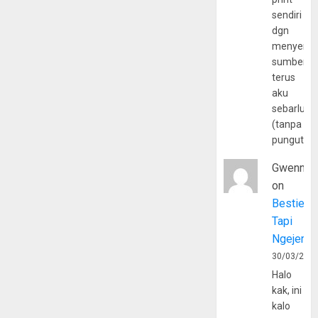
sendiri
dgn
menyerta
sumber
terus
aku
sebarluas
(tanpa
pungutan
Gwenny
on
Bestie
Tapi
Ngejerum
30/03/202
Halo
kak, ini
kalo