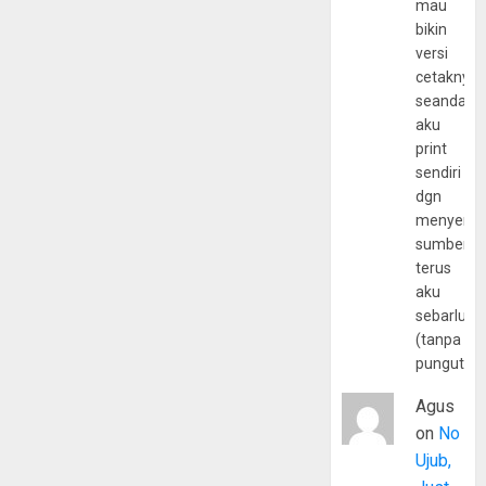
mau
bikin
versi
cetaknya
seandain
aku
print
sendiri
dgn
menyerta
sumber
terus
aku
sebarluas
(tanpa
pungutan
Agus
on
No
Ujub,