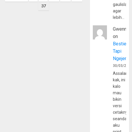
pagination
gaulislam
37
agar
lebih…
Gwenny
on
Bestie
Tapi
Ngejerum
30/03/202
Assalamu
kak, ini
kalo
mau
bikin
versi
cetaknya
seandain
aku
print