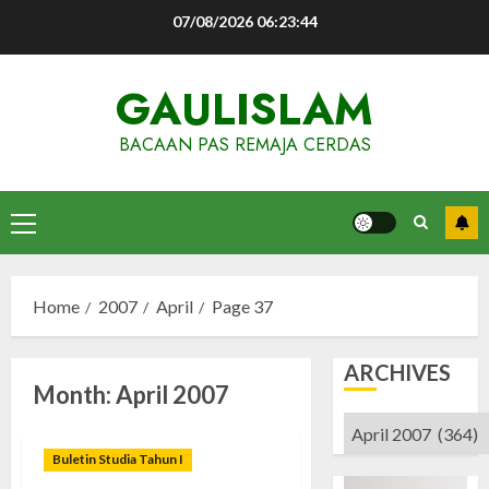
Skip
07/08/2026
06:23:45
to
content
GAULISLAM
BACAAN PAS REMAJA CERDAS
Primary
Menu
Home
2007
April
Page 37
ARCHIVES
Month:
April 2007
Archives
Buletin Studia Tahun I