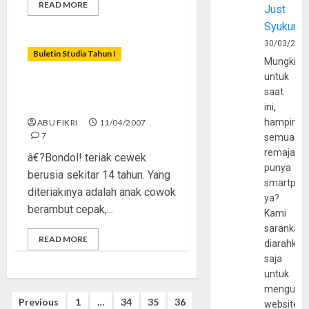
READ MORE
Just
Syukur
30/03/202
Buletin Studia Tahun I
Mungkin
untuk
Ternyata, Remaja Kita
saat
Adalah Generasi Latah
ini,
hampir
ABU FIKRI
11/04/2007
7
semua
remaja
â€?Bondol! teriak cewek
punya
berusia sekitar 14 tahun. Yang
smartpho
diteriakinya adalah anak cowok
ya?
berambut cepak,...
Kami
sarankan,
READ MORE
diarahkan
saja
untuk
mengunju
Posts
Previous
1
…
34
35
36
website