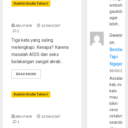
Buletin Studia Tahun I
website
gaulislam
AIDS, Seks, dan Remaja
agar
lebih…
ABU FIKRI
13/04/2007
2
Gwenny
Tiga kata yang saling
on
melengkapi. Kenapa? Karena
Bestie
masalah AIDS dan seks
Tapi
belakangan sangat akrab...
Ngejerum
30/03/202
READ MORE
Assalamu
kak, ini
kalo
Buletin Studia Tahun I
mau
bikin
Remaja â€œFunkyâ€
versi
cetaknya
ABU FIKRI
13/04/2007
1
seandain