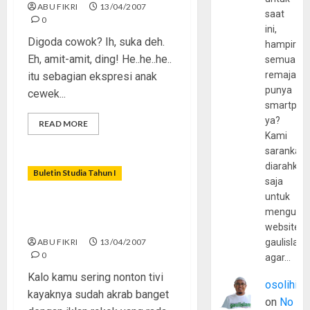
ABU FIKRI
13/04/2007
saat
0
ini,
Digoda cowok? Ih, suka deh.
hampir
Eh, amit-amit, ding! He..he..he..
semua
remaja
itu sebagian ekspresi anak
punya
cewek...
smartpho
ya?
READ MORE
Kami
sarankan,
diarahkan
Buletin Studia Tahun I
saja
untuk
â€œStripteaseâ€ Gaya Pall
mengunju
Mall
website
ABU FIKRI
13/04/2007
gaulislam
0
agar…
Kalo kamu sering nonton tivi
osolihin
kayaknya sudah akrab banget
on
No