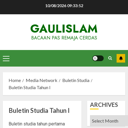
Skip
10/08/2026
09:33:52
to
content
GAULISLAM
BACAAN PAS REMAJA CERDAS
Primary
Menu
Home
Media Network
Buletin Studia
Buletin Studia Tahun I
ARCHIVES
Buletin Studia Tahun I
Archives
Buletin studia tahun pertama