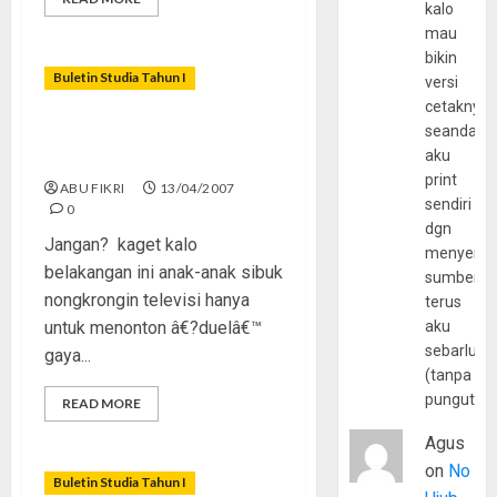
kalo
mau
bikin
Buletin Studia Tahun I
versi
cetaknya
seandain
Kekerasan ala
aku
â€œSmackdownâ€
print
ABU FIKRI
13/04/2007
sendiri
0
dgn
Jangan? kaget kalo
menyerta
belakangan ini anak-anak sibuk
sumber
nongkrongin televisi hanya
terus
untuk menonton â€?duelâ€™
aku
sebarluas
gaya...
(tanpa
pungutan
READ MORE
Agus
on
No
Buletin Studia Tahun I