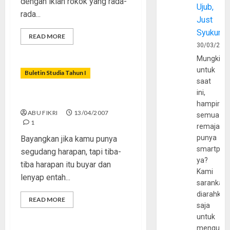
dengan iklan rokok yang rada-
Ujub,
rada...
Just
Syukur
READ MORE
30/03/202
Mungkin
untuk
Buletin Studia Tahun I
saat
ini,
Jeritan Anak Palestina
hampir
ABU FIKRI
13/04/2007
semua
1
remaja
punya
Bayangkan jika kamu punya
smartpho
segudang harapan, tapi tiba-
ya?
tiba harapan itu buyar dan
Kami
lenyap entah...
sarankan,
diarahkan
READ MORE
saja
untuk
mengunju