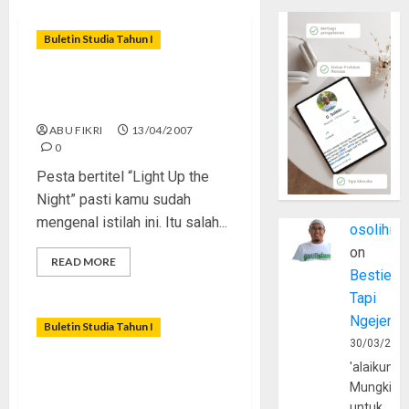
Buletin Studia Tahun I
Yang Muda Yang Doyan
Pesta
ABU FIKRI
13/04/2007
0
Pesta bertitel “Light Up the
Night” pasti kamu sudah
mengenal istilah ini. Itu salah...
osolihin
on
READ MORE
Bestie
Tapi
Ngejerum
Buletin Studia Tahun I
30/03/202
'alaikumu
Kalau Kamu Digoda
Mungkin
Cowokâ€¦
untuk