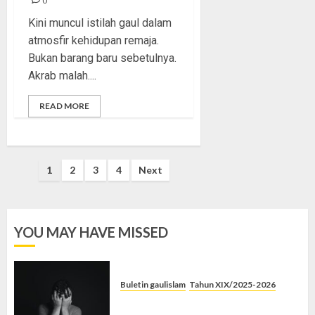
0
Kini muncul istilah gaul dalam
atmosfir kehidupan remaja.
Bukan barang baru sebetulnya.
Akrab malah....
READ MORE
Posts
1
2
3
4
Next
pagination
YOU MAY HAVE MISSED
Buletin gaulislam
Tahun XIX/2025-2026
Syahwat Menghempaskan, Islam