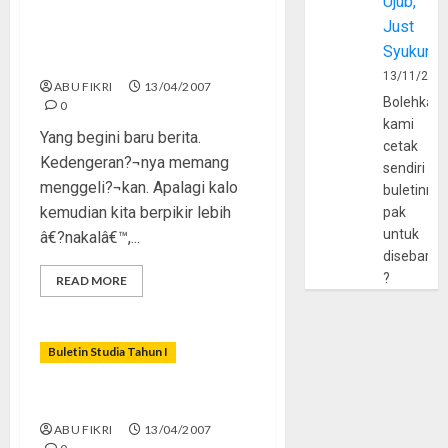
Ujub,
Just
Remaja â€˜Ngompolâ€™?
Syukur
Tak Masalahâ€¦
13/11/202
ABU FIKRI
13/04/2007
Bolehkah
0
kami
Yang begini baru berita.
cetak
Kedengeran?¬nya memang
sendiri
menggeli?¬kan. Apalagi kalo
buletinny
kemudian kita berpikir lebih
pak
untuk
â€?nakalâ€™,...
disebarlu
?
READ MORE
Buletin Studia Tahun I
Boleh â€œGaulâ€, Asalâ€¦
ABU FIKRI
13/04/2007