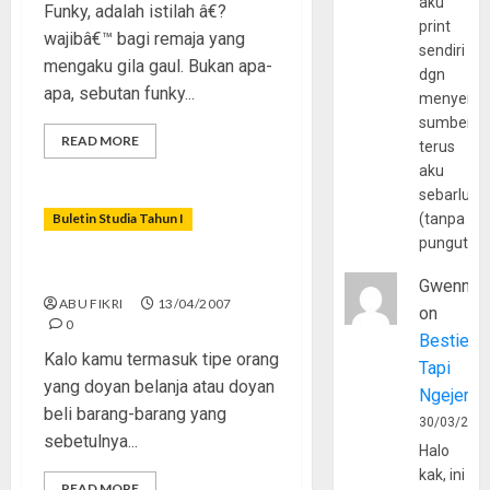
aku
Funky, adalah istilah â€?
print
wajibâ€™ bagi remaja yang
sendiri
mengaku gila gaul. Bukan apa-
dgn
apa, sebutan funky...
menyerta
sumber
READ MORE
terus
aku
sebarluas
Buletin Studia Tahun I
(tanpa
pungutan
Lampu Merah Konsumtif
Gwenny
ABU FIKRI
13/04/2007
on
0
Bestie
Kalo kamu termasuk tipe orang
Tapi
yang doyan belanja atau doyan
Ngejerum
beli barang-barang yang
30/03/202
sebetulnya...
Halo
kak, ini
READ MORE