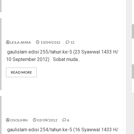
Pacaran Jarak Jauh
LEILA AMRA
10/09/2012
12
gaulislam edisi 255/tahun ke-5 (23 Syawwal 1433 H/
10 September 2012) Sobat muda...
READ MORE
Galau dan Alay? No Way!
OSOLIHIN
03/09/2012
6
gaulislam edisi 254/tahun ke-5 (16 Syawwal 1433 H/