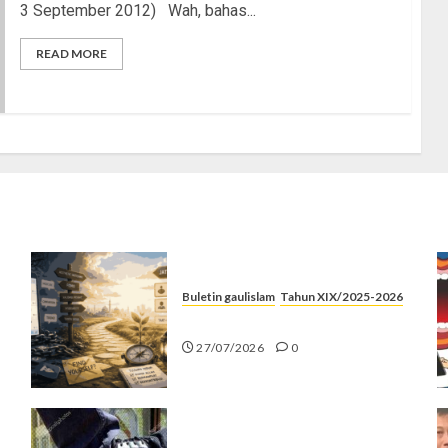
3 September 2012) Wah, bahas...
READ MORE
Buletin gaulislam
Tahun XIX/2025-2026
Saatnya Stop “Find Yourself”
27/07/2026
0