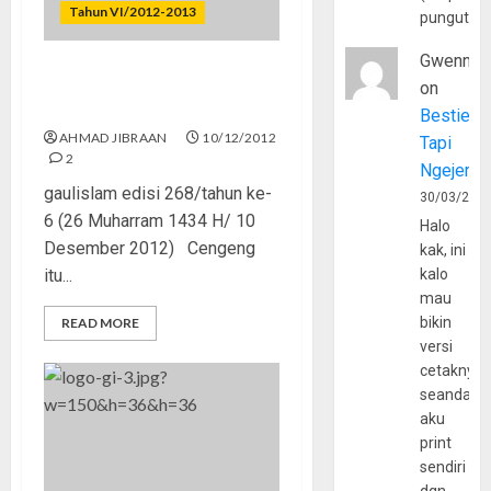
Tahun VI/2012-2013
pungutan
Gwenny
Jangan Jadi Cewek
on
Cengeng
Bestie
AHMAD JIBRAAN
10/12/2012
Tapi
2
Ngejerum
gaulislam edisi 268/tahun ke-
30/03/202
6 (26 Muharram 1434 H/ 10
Halo
Desember 2012) Cengeng
kak, ini
itu...
kalo
mau
bikin
READ MORE
versi
cetaknya
seandain
aku
print
sendiri