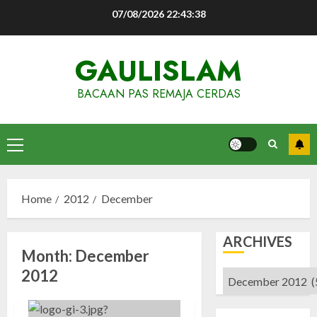
Skip
07/08/2026
22:43:38
to
content
GAULISLAM
BACAAN PAS REMAJA CERDAS
Primary
Menu
Home
2012
December
ARCHIVES
Month:
December
2012
Archives