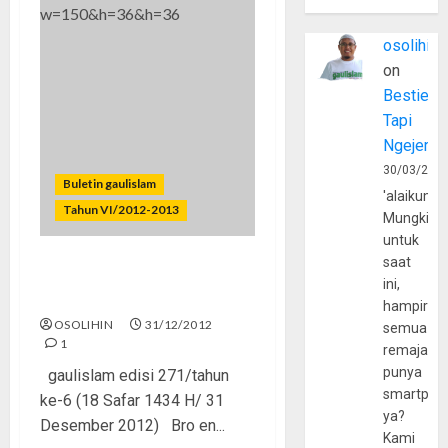
osolihin
on
Bestie
Tapi
Ngejerum
30/03/202
Buletin gaulislam
'alaikumu
Tahun VI/2012-2013
Mungkin
untuk
saat
Modal yang Terus
ini,
Berkurang
hampir
OSOLIHIN
31/12/2012
semua
1
remaja
punya
gaulislam edisi 271/tahun
smartpho
ke-6 (18 Safar 1434 H/ 31
ya?
Desember 2012) Bro en...
Kami