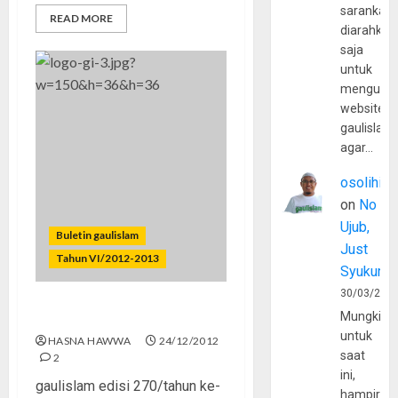
sarankan,
READ MORE
diarahkan
saja
untuk
mengunju
website
gaulislam
agar…
osolihin
on
No
Ujub,
Buletin gaulislam
Just
Tahun VI/2012-2013
Syukur
30/03/202
Jaga Akidahmu, Sobat!
Mungkin
untuk
HASNA HAWWA
24/12/2012
saat
2
ini,
gaulislam edisi 270/tahun ke-
hampir