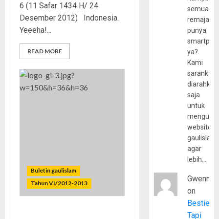
6 (11 Safar 1434 H/ 24
semua
Desember 2012) Indonesia.
remaja
Yeeeha!...
punya
smartpho
READ MORE
ya?
Kami
sarankan,
diarahkan
saja
untuk
mengunju
website
gaulislam
agar
lebih…
Buletin gaulislam
Gwenny
Tahun VI/2012-2013
on
Bestie
Tapi
Dor! Amerika