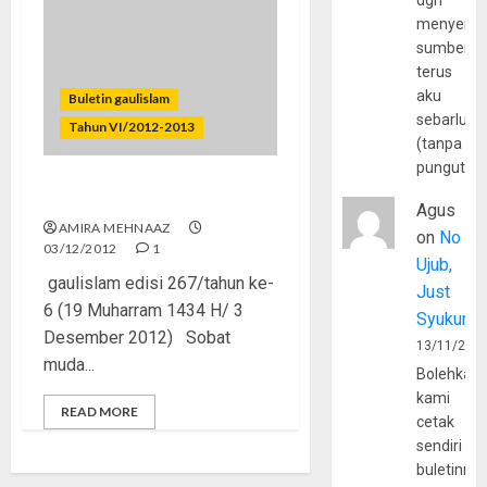
dgn
menyerta
sumber
terus
aku
Buletin gaulislam
sebarluas
Tahun VI/2012-2013
(tanpa
pungutan
Ceria dengan Dakwah
Agus
AMIRA MEHNAAZ
on
No
03/12/2012
1
Ujub,
gaulislam edisi 267/tahun ke-
Just
6 (19 Muharram 1434 H/ 3
Syukur
Desember 2012) Sobat
13/11/202
muda...
Bolehkah
kami
READ MORE
cetak
sendiri
buletinny