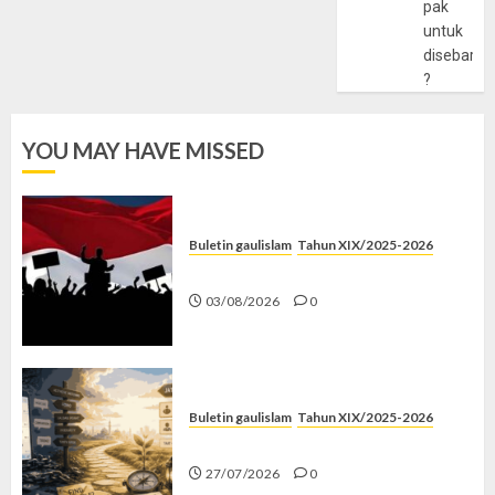
pak
untuk
disebarlu
?
YOU MAY HAVE MISSED
Buletin gaulislam
Tahun XIX/2025-2026
Saat Politik Cuma Gimmick
03/08/2026
0
Buletin gaulislam
Tahun XIX/2025-2026
Saatnya Stop “Find Yourself”
27/07/2026
0