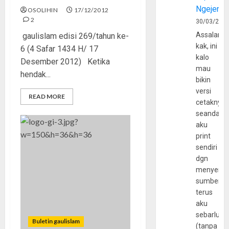
Ngejerum
OSOLIHIN
17/12/2012
2
30/03/202
Assalamu
gaulislam edisi 269/tahun ke-
kak, ini
6 (4 Safar 1434 H/ 17
kalo
Desember 2012) Ketika
mau
hendak...
bikin
versi
READ MORE
cetaknya
seandain
aku
print
sendiri
dgn
menyerta
sumber
terus
aku
sebarluas
Buletin gaulislam
(tanpa