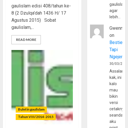
gaulislam
gaulislam edisi 408/tahun ke-
agar
8 (2 Dzulqa’dah 1436 H/ 17
lebih…
Agustus 2015) Sobat
gaulislam,...
Gwenny
on
READ MORE
Bestie
Tapi
Ngejerum
30/03/202
Assalamu
kak, ini
kalo
mau
bikin
versi
cetaknya
Buletin gaulislam
seandain
Tahun VIII/2014-2015
aku
print