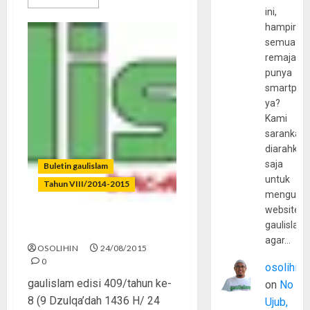
ini,
hampir
semua
remaja
punya
smartpho
ya?
Kami
sarankan,
diarahkan
saja
Buletin gaulislam
untuk
Tahun VIII/2014-2015
mengunju
website
gaulislam
Musim Bola Tiba
agar…
OSOLIHIN
24/08/2015
0
osolihin
gaulislam edisi 409/tahun ke-
on
No
8 (9 Dzulqa’dah 1436 H/ 24
Ujub,