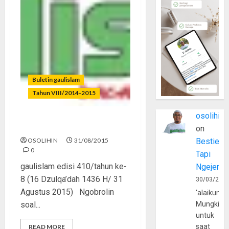
Buletin gaulislam
Tahun VIII/2014-2015
osolihin
Bahagia Tanpa Pacaran
on
OSOLIHIN
31/08/2015
Bestie
0
Tapi
gaulislam edisi 410/tahun ke-
Ngejerum
8 (16 Dzulqa’dah 1436 H/ 31
30/03/202
Agustus 2015) Ngobrolin
'alaikumu
soal...
Mungkin
untuk
saat
READ MORE