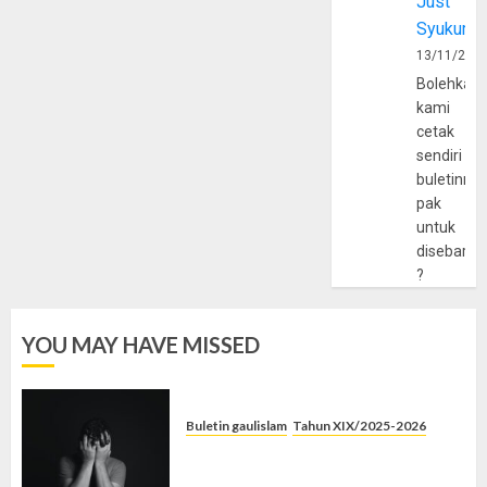
Just
Syukur
13/11/202
Bolehkah
kami
cetak
sendiri
buletinny
pak
untuk
disebarlu
?
YOU MAY HAVE MISSED
Buletin gaulislam
Tahun XIX/2025-2026
Syahwat Menghempaskan, Islam
Menyelamatkan