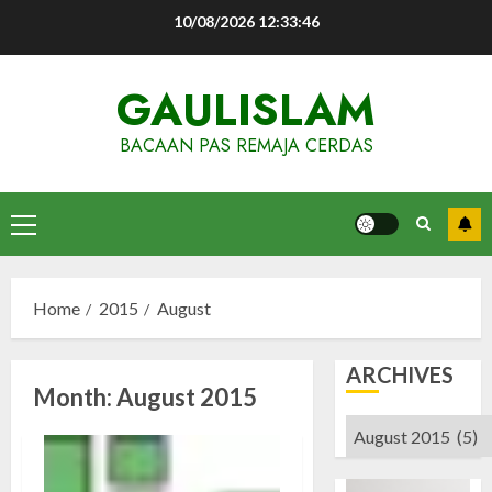
Skip
10/08/2026
12:33:46
to
content
GAULISLAM
BACAAN PAS REMAJA CERDAS
Primary
Menu
Home
2015
August
ARCHIVES
Month:
August 2015
Archives