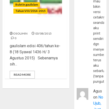
mau
Buletin gaulislam
bikin
Tahun VIII/2014-2015
versi
cetaknya
seandain
Jangan Plonco Kami
aku
print
OSOLIHIN
03/08/2015
0
sendiri
dgn
gaulislam edisi 406/tahun ke-
menyerta
8 (18 Syawal 1436 H/ 3
sumber
Agustus 2015) Sebenarnya
terus
sih...
aku
sebarluas
READ MORE
(tanpa
pungutan
Agus
on
No
Ujub,