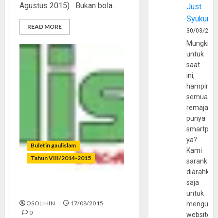
Agustus 2015) Bukan bola...
Just
Syukur
READ MORE
30/03/202
Mungkin
untuk
saat
ini,
hampir
semua
remaja
punya
smartpho
ya?
Buletin gaulislam
Kami
Tahun VIII/2014-2015
sarankan,
diarahkan
saja
70 Tahun Tanpa Perubahan
untuk
OSOLIHIN
17/08/2015
mengunju
0
website