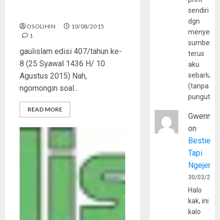
sendiri
Lupakan Mantanmu!
dgn
OSOLIHIN
10/08/2015
menyerta
1
sumber
gaulislam edisi 407/tahun ke-
terus
8 (25 Syawal 1436 H/ 10
aku
Agustus 2015) Nah,
sebarluas
(tanpa
ngomongin soal...
pungutan
READ MORE
Gwenny
on
Bestie
Tapi
Ngejerum
30/03/202
Halo
kak, ini
kalo