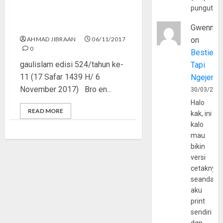
pungutan
Siapa Pantas Jadi
Pahlawan?
Gwenny
AHMAD JIBRAAN
06/11/2017
on
0
Bestie
gaulislam edisi 524/tahun ke-
Tapi
11 (17 Safar 1439 H/ 6
Ngejerum
November 2017) Bro en...
30/03/202
Halo
READ MORE
kak, ini
kalo
mau
bikin
versi
cetaknya
seandain
aku
print
sendiri