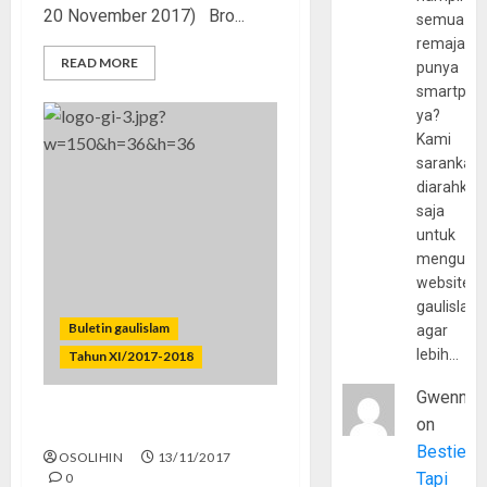
20 November 2017) Bro...
semua
remaja
READ MORE
punya
smartpho
ya?
Kami
sarankan,
diarahkan
saja
untuk
mengunju
website
gaulislam
Buletin gaulislam
agar
lebih…
Tahun XI/2017-2018
Gwenny
on
Berguguran di Jalan Hijrah
Bestie
OSOLIHIN
13/11/2017
Tapi
0