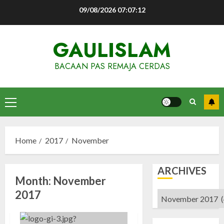
Skip
09/08/2026
07:07:12
to
content
GAULISLAM
BACAAN PAS REMAJA CERDAS
Primary
Menu
Home
2017
November
ARCHIVES
Month:
November
2017
Archives