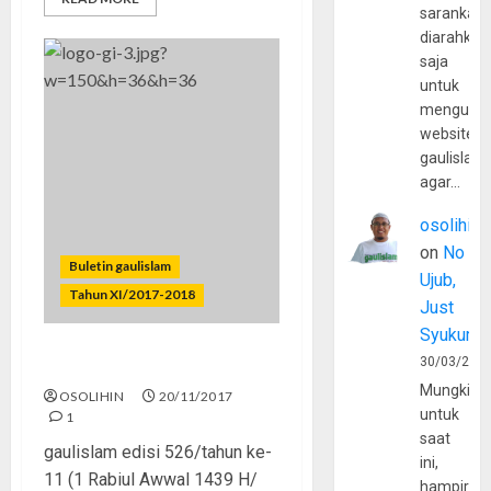
sarankan,
diarahkan
saja
untuk
mengunju
website
gaulislam
agar…
osolihin
on
No
Buletin gaulislam
Ujub,
Tahun XI/2017-2018
Just
Syukur
30/03/202
Berhala Cinta
Mungkin
OSOLIHIN
20/11/2017
untuk
1
saat
gaulislam edisi 526/tahun ke-
ini,
11 (1 Rabiul Awwal 1439 H/
hampir