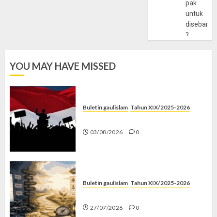
pak
untuk
disebarlu
?
YOU MAY HAVE MISSED
Buletin gaulislam
Tahun XIX/2025-2026
Saat Politik Cuma Gimmick
03/08/2026
0
Buletin gaulislam
Tahun XIX/2025-2026
Saatnya Stop “Find Yourself”
27/07/2026
0