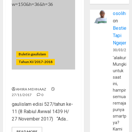
osolihin
on
Bestie
Tapi
Ngejerum
30/03/202
Buletin gaulislam
'alaikumu
Tahun XI/2017-2018
Mungkin
untuk
saat
Dilema Busana Muslimah
ini,
AMIRA MEHNAAZ
hampir
27/11/2017
0
semua
remaja
gaulislam edisi 527/tahun ke-
punya
11 (8 Rabiul Awwal 1439 H/
smartpho
27 November 2017) “Ada...
ya?
Kami
READ MORE