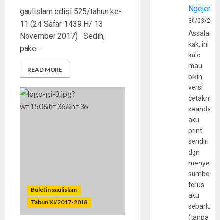
Ngejerum
gaulislam edisi 525/tahun ke-
30/03/202
11 (24 Safar 1439 H/ 13
Assalamu
November 2017) Sedih,
kak, ini
pake...
kalo
mau
READ MORE
bikin
versi
cetaknya
seandain
aku
print
sendiri
dgn
menyerta
sumber
terus
Buletin gaulislam
aku
Tahun XI/2017-2018
sebarluas
(tanpa