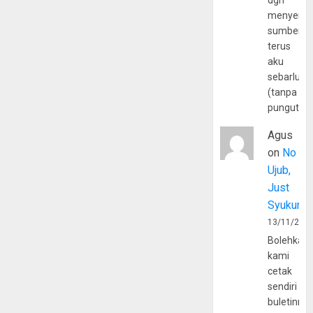
dgn
menyerta
sumber
terus
aku
sebarluas
(tanpa
pungutan
Agus
on
No
Ujub,
Just
Syukur
13/11/202
Bolehkah
kami
cetak
sendiri
buletinny