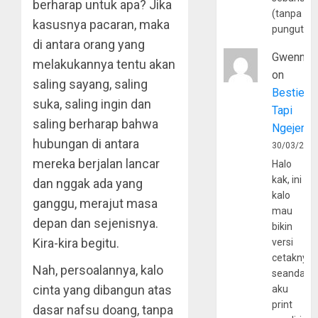
berharap untuk apa? Jika
(tanpa
kasusnya pacaran, maka
pungutan
di antara orang yang
Gwenny
melakukannya tentu akan
on
saling sayang, saling
Bestie
suka, saling ingin dan
Tapi
saling berharap bahwa
Ngejerum
hubungan di antara
30/03/202
mereka berjalan lancar
Halo
kak, ini
dan nggak ada yang
kalo
ganggu, merajut masa
mau
depan dan sejenisnya.
bikin
Kira-kira begitu.
versi
cetaknya
Nah, persoalannya, kalo
seandain
cinta yang dibangun atas
aku
print
dasar nafsu doang, tanpa