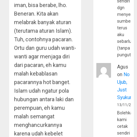
sendiri
iman, bisa berabe, lho.
dgn
Beneran. Kita akan
menyerta
sumber
melabrak banyak aturan
terus
(terutama aturan Islam).
aku
Tuh, contohnya pacaran.
sebarluas
Ortu dan guru udah wanti-
(tanpa
pungutan
wanti agar menjaga diri
dari pacaran, eh kamu
Agus
malah kebablasan
on
No
pacarannya hot banget.
Ujub,
Just
Islam udah ngatur pola
Syukur
hubungan antara laki dan
13/11/202
perempuan, eh kamu
Bolehkah
malah semangat
kami
menghancurkannya
cetak
karena udah kebelet
sendiri