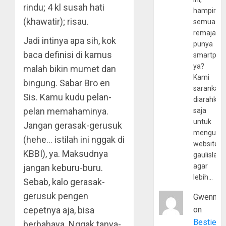
rindu; 4 kl susah hati
hampir
(khawatir); risau.
semua
remaja
Jadi intinya apa sih, kok
punya
baca definisi di kamus
smartpho
ya?
malah bikin mumet dan
Kami
bingung. Sabar Bro en
sarankan,
Sis. Kamu kudu pelan-
diarahkan
pelan memahaminya.
saja
untuk
Jangan gerasak-gerusuk
mengunju
(hehe… istilah ini nggak di
website
KBBI), ya. Maksudnya
gaulislam
agar
jangan keburu-buru.
lebih…
Sebab, kalo gerasak-
gerusuk pengen
Gwenny
cepetnya aja, bisa
on
Bestie
berbahaya. Nggak tanya-