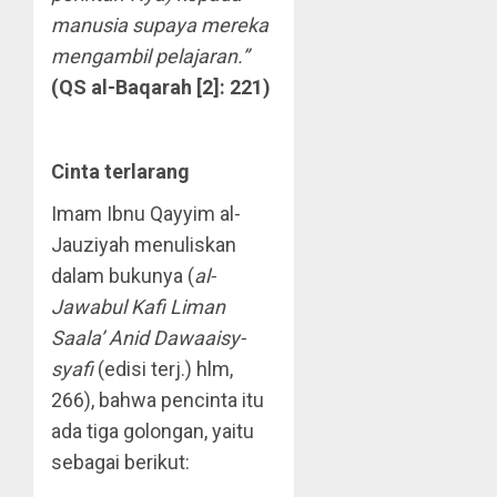
manusia supaya mereka
mengambil pelajaran.”
(QS al-Baqarah [2]: 221)
Cinta terlarang
Imam Ibnu Qayyim al-
Jauziyah menuliskan
dalam bukunya (
al-
Jawabul Kafi Liman
Saala’ Anid Dawaaisy-
syafi
(edisi terj.) hlm,
266), bahwa pencinta itu
ada tiga golongan, yaitu
sebagai berikut: