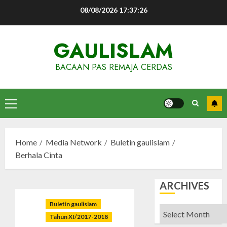
Skip
08/08/2026
17:37:27
to
content
GAULISLAM
BACAAN PAS REMAJA CERDAS
Primary
Menu
Home
Media Network
Buletin gaulislam
Berhala Cinta
ARCHIVES
Buletin gaulislam
Archives
Tahun XI/2017-2018