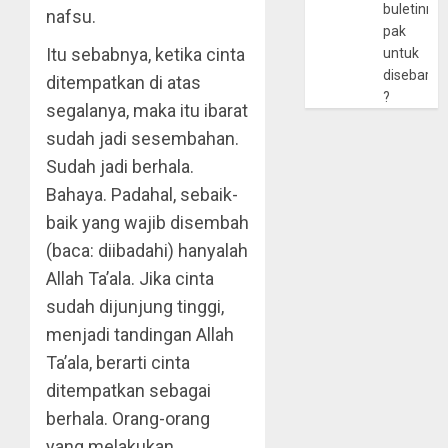
buletinny
nafsu.
pak
Itu sebabnya, ketika cinta
untuk
disebarlu
ditempatkan di atas
?
segalanya, maka itu ibarat
sudah jadi sesembahan.
Sudah jadi berhala.
Bahaya. Padahal, sebaik-
baik yang wajib disembah
(baca: diibadahi) hanyalah
Allah Ta’ala. Jika cinta
sudah dijunjung tinggi,
menjadi tandingan Allah
Ta’ala, berarti cinta
ditempatkan sebagai
berhala. Orang-orang
yang melakukan