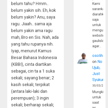
belum tahu? Hmm..
Kami
sarankan,
belum yakin sih. Eh, kok
diarahkan
belum yakin? Anu, saya
saja
ragu. Jiaah.. sama aja
untuk
belum yakin ama ragu
mengunju
website
mah, Bro en Sis. Nah, ada
gaulislam
yang tahu rupanya nih.
agar…
Iyap, menurut Kamus
osolihin
Besar Bahasa Indonesia
on
No
(KBBI), cinta diartikan
Ujub,
sebagai, cin·ta a 1 suka
Just
sekali; sayang benar; 2
Syukur
kasih sekali; terpikat
30/03/202
(antara laki-laki dan
Mungkin
untuk
perempuan); 3 ingin
saat
sekali; berharap sekali;
ini,