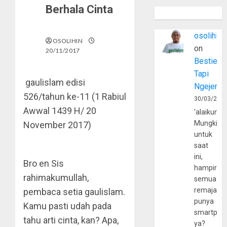
Berhala Cinta
osolihin
OSOLIHIN
on
20/11/2017
Bestie
Tapi
gaulislam edisi
Ngejerum
526/tahun ke-11 (1 Rabiul
30/03/202
Awwal 1439 H/ 20
'alaikumu
Mungkin
November 2017)
untuk
saat
ini,
Bro en Sis
hampir
rahimakumullah,
semua
remaja
pembaca setia gaulislam.
punya
Kamu pasti udah pada
smartpho
tahu arti cinta, kan? Apa,
ya?