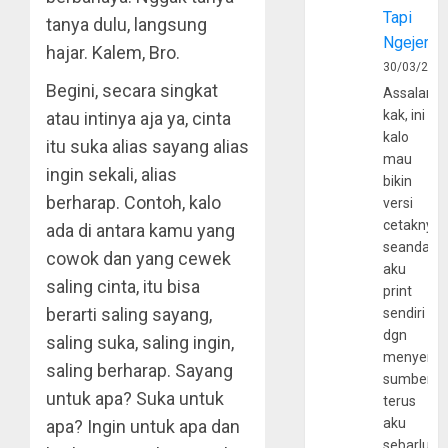
Tapi
tanya dulu, langsung
Ngejerum
hajar. Kalem, Bro.
30/03/202
Begini, secara singkat
Assalamu
kak, ini
atau intinya aja ya, cinta
kalo
itu suka alias sayang alias
mau
ingin sekali, alias
bikin
berharap. Contoh, kalo
versi
cetaknya
ada di antara kamu yang
seandain
cowok dan yang cewek
aku
saling cinta, itu bisa
print
berarti saling sayang,
sendiri
dgn
saling suka, saling ingin,
menyerta
saling berharap. Sayang
sumber
untuk apa? Suka untuk
terus
aku
apa? Ingin untuk apa dan
sebarluas