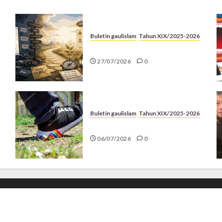
Buletin gaulislam
Tahun XIX/2025-2026
Saatnya Stop “Find Yourself”
27/07/2026
0
Buletin gaulislam
Tahun XIX/2025-2026
Menolak Penyimpangan
06/07/2026
0