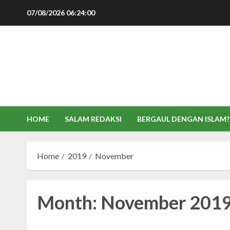
Skip
07/08/2026
06:24:00
to
content
HOME
SALAM REDAKSI
BERGAUL DENGAN ISLAM?
Home
2019
November
Month:
November 201