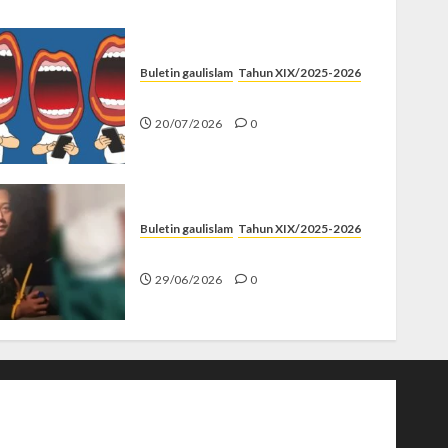
Buletin gaulislam
Tahun XIX/2025-2026
Kenapa Harus Ghibah?
20/07/2026
0
Buletin gaulislam
Tahun XIX/2025-2026
Katanya Cinta, Kok Menyiksa?
29/06/2026
0