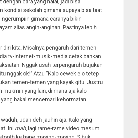
 dengan cara yang halal, jadi bisa
in kondisi sekolah gimana supaya bisa taat
u ngerumpiin gimana caranya bikin
yam alias angin-anginan. Pastinya lebih
ar diri kita. Misalnya pengaruh dari temen-
dia tv-internet-musik-media cetak bahkan
maksiatan. Nggak usah terpengaruh bujukan
tu nggak ok!” Atau “Kalo cewek elo tetep
aukan temen-temen yang kayak gitu. Justru
mukmin yang lain, di mana aja kalo
 yang bakal mencemari kehormatan
 waduh, udah deh jauhin aja. Kalo yang
at. Ini
mah
, lagi rame-rame video mesum
luetooth ke hape masing-masing. Sibuk