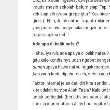
Coz, kalo udah ngebet
mah
jadi beda-be
‘muda, masih sekolah, belum siap. Tapi n
kok siap sih grapa-grepe gitu? Kok siap 
(jiah..). Nah, itulah nafsu. Nggak mikir 
yang namanya penyesalan nggak pernah 
terperangkap deh !
Ada apa di balik nafsu?
Hehe.. iya nih, ada apa ya di balik nafsu
gitu kalo kondisinya udah ngebet banget
dunk
supaya hawa nafsu nggak menjer
Ada yang kudu dipahami nih, sebab ada fa
Faktor internal jelas dari diri kita send
kita adalah hamba Allah Ta’ala? Kalo uda
untuk beribadah (beraktivitas sesuai at
apa aja aturan-aturan Allah buat ngatur h