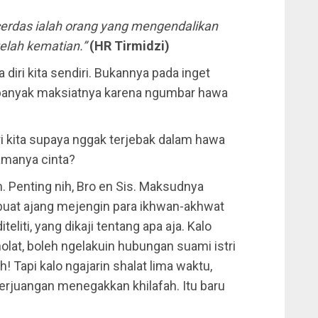
cerdas ialah orang yang mengendalikan
telah kematian.”
(HR Tirmidzi)
 diri kita sendiri. Bukannya pada inget
 banyak maksiatnya karena ngumbar hawa
iri kita supaya nggak terjebak dalam hawa
amanya cinta?
m. Penting nih, Bro en Sis. Maksudnya
 buat ajang mejengin para ikhwan-akhwat
teliti, yang dikaji tentang apa aja. Kalo
holat, boleh ngelakuin hubungan suami istri
! Tapi kalo ngajarin shalat lima waktu,
perjuangan menegakkan khilafah. Itu baru