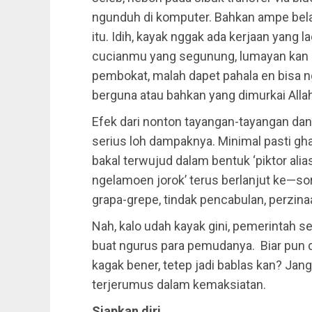
ngunduh di komputer. Bahkan ampe bel
itu. Idih, kayak nggak ada kerjaan yang
cucianmu yang segunung, lumayan kan b
pembokat, malah dapet pahala en bisa n
berguna atau bahkan yang dimurkai Alla
Efek dari nonton tayangan-tayangan da
serius loh dampaknya. Minimal pasti ghari
bakal terwujud dalam bentuk ‘piktor alias 
ngelamoen jorok’ terus berlanjut ke—so
grapa-grepe, tindak pencabulan, perzi
Nah, kalo udah kayak gini, pemerintah 
buat ngurus para pemudanya. Biar pun di
kagak bener, tetep jadi bablas kan? Ja
terjerumus dalam kemaksiatan.
Siapkan diri