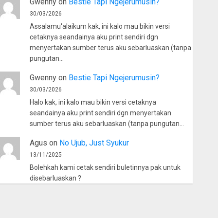
Gwenny
on
Bestie Tapi Ngejerumusin?
30/03/2026
Assalamu'alaikum kak, ini kalo mau bikin versi
cetaknya seandainya aku print sendiri dgn
menyertakan sumber terus aku sebarluaskan (tanpa
pungutan…
Gwenny
on
Bestie Tapi Ngejerumusin?
30/03/2026
Halo kak, ini kalo mau bikin versi cetaknya
seandainya aku print sendiri dgn menyertakan
sumber terus aku sebarluaskan (tanpa pungutan…
Agus
on
No Ujub, Just Syukur
13/11/2025
Bolehkah kami cetak sendiri buletinnya pak untuk
disebarluaskan ?