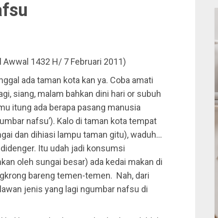
afsu
ul Awwal 1432 H/ 7 Februari 2011)
inggal ada taman kota kan ya. Coba amati
agi, siang, malam bahkan dini hari or subuh
kamu itung ada berapa pasang manusia
‘umbar nafsu’). Kalo di taman kota tempat
ungai dan dihiasi lampu taman gitu), waduh…
n didenger. Itu udah jadi konsumsi
kan oleh sungai besar) ada kedai makan di
ngkrong bareng temen-temen. Nah, dari
lawan jenis yang lagi ngumbar nafsu di