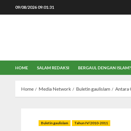
Skip
09/08/2026
09:01:32
to
content
HOME
SALAM REDAKSI
BERGAUL DENGAN ISLAM?
Home
Media Network
Buletin gaulislam
Antara 
Buletin gaulislam
Tahun IV/2010-2011