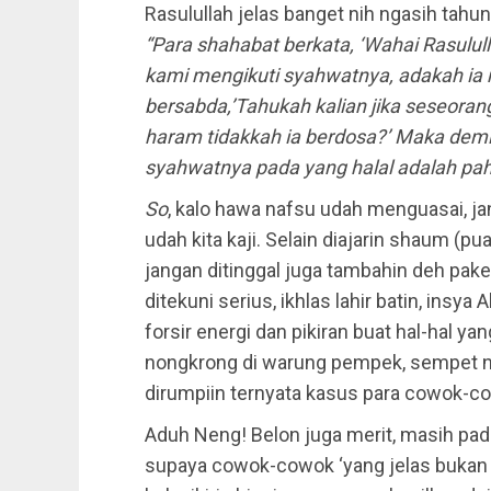
Rasulullah jelas banget nih ngasih tah
“Para shahabat berkata, ‘Wahai Rasulull
kami mengikuti syahwatnya, adakah ia
bersabda,’Tahukah kalian jika seseo
haram tidakkah ia berdosa?’ Maka demi
syahwatnya pada yang halal adalah pah
So
, kalo hawa nafsu udah menguasai, ja
udah kita kaji. Selain diajarin shaum (pu
jangan ditinggal juga tambahin deh pak
ditekuni serius, ikhlas lahir batin, ins
forsir energi dan pikiran buat hal-hal 
nongkrong di warung pempek, sempet n
dirumpiin ternyata kasus para cowok-co
Aduh Neng! Belon juga merit, masih pada
supaya cowok-cowok ‘yang jelas bukan s