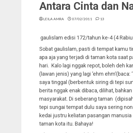
Antara Cinta dan N
LEILA AMRA
07/02/2011
13
gaulislam
edisi 172/tahun ke-4 (4 Rabi
Sobat gaulislam, pasti di tempat kamu t
apa aja yang terjadi di taman kota saat p
hari. Kalo lagi nggak repot, boleh deh 
(lawan jenis) yang lagi ‘ehm ehm’(baca: 
saya tinggal (berbentuk siring di tepi s
berita nggak enak dibaca, dilihat, bahka
masyarakat. Di seberang taman (dipisah
tepi sungai tempat dulu saya sering no
kedai justru keliatan pasangan manusia 
taman kota itu. Bahaya!