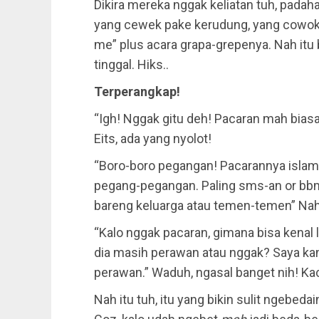
Dikira mereka nggak keliatan tuh, padaha
yang cewek pake kerudung, yang cowok 
me” plus acara grapa-grepenya. Nah itu 
tinggal. Hiks..
Terperangkap!
“Igh! Nggak gitu deh! Pacaran mah biasa
Eits, ada yang nyolot!
“Boro-boro pegangan! Pacarannya islam
pegang-pegangan. Paling sms-an or bbm-a
bareng keluarga atau temen-temen” Nah…
“Kalo nggak pacaran, gimana bisa kenal
dia masih perawan atau nggak? Saya kan
perawan.” Waduh, ngasal banget nih! Ka
Nah itu tuh, itu yang bikin sulit ngebed