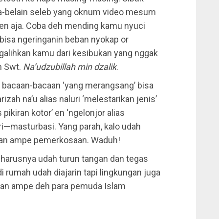
a-belain seleb yang oknum video mesum
 laen aja. Coba deh mending kamu nyuci
isa ngeringanin beban nyokap or
galihkan kamu dari kesibukan yang nggak
h Swt.
Na’udzubillah min dzalik
.
n bacaan-bacaan ‘yang merangsang’ bisa
zah na’u alias naluri ‘melestarikan jenis’
pikiran kotor’ en ‘ngelonjor alias
ri—masturbasi. Yang parah, kalo udah
naan ampe pemerkosaan. Waduh!
seharusnya udah turun tangan dan tegas
 rumah udah diajarin tapi lingkungan juga
ngan ampe deh para pemuda Islam