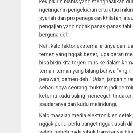
kek pikirin bisnis yang menghasilkan duit
ngeringanin pengeluaran ortu atau mikir
syariah dan pro penegakan khilafah, ata
pengajian yang nggak panas-panas tahi a
berguna deh.
Nah, kalo faktor eksternal artinya dari lu
temen yang nggak bener, juga peran me
bisa bikin kita terjerumus ke dalam ke
teman-teman yang bilang bahwa “virgin i
perawan, cemen deh!” Udah, jangan hir
seharusnya seorang mukmin jadi cermin 
ketemu kudu saling mencegah tindakan
saudaranya dan kudu melindungi.
Kalo masalah media elektronik en cetak,
nggak perlu-perlu banget nggak usah dili
seleb, heboh pada sibuk transfer via b