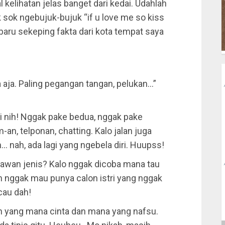
l kelihatan jelas banget dari kedai. Udahlah
sok ngebujuk-bujuk “if u love me so kiss
baru sekeping fakta dari kota tempat saya
 aja. Paling pegangan tangan, pelukan…”
i nih! Nggak pake bedua, nggak pake
n, telponan, chatting. Kalo jalan juga
 nah, ada lagi yang ngebela diri. Huupss!
 lawan jenis? Kalo nggak dicoba mana tau
 nggak mau punya calon istri yang nggak
cau dah!
ain yang mana cinta dan mana yang nafsu.