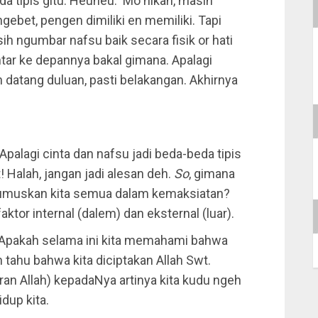
da tipis gitu. Heuheu. Mo nikah, masih
gebet, pengen dimiliki en memiliki. Tapi
sih ngumbar nafsu baik secara fisik or hati
entar ke depannya bakal gimana. Apalagi
datang duluan, pasti belakangan. Akhirnya
? Apalagi cinta dan nafsu jadi beda-beda tipis
! Halah, jangan jadi alesan deh.
So
, gimana
umuskan kita semua dalam kemaksiatan?
ktor internal (dalem) dan eksternal (luar).
iri. Apakah selama ini kita memahami bahwa
h tahu bahwa kita diciptakan Allah Swt.
uran Allah) kepadaNya artinya kita kudu ngeh
idup kita.