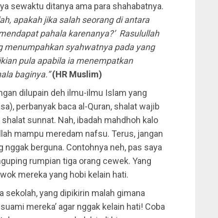
unya sewaktu ditanya ama para shahabatnya.
ah, apakah jika salah seorang di antara
 mendapat pahala karenanya?’ Rasulullah
rang menumpahkan syahwatnya pada yang
kian pula apabila ia menempatkan
ala baginya.”
(HR Muslim)
ngan dilupain deh ilmu-ilmu Islam yang
asa), perbanyak baca al-Quran, shalat wajib
e shalat sunnat. Nah, ibadah mahdhoh kalo
ya Allah mampu meredam nafsu. Terus, jangan
yang nggak berguna. Contohnya neh, pas saya
guping rumpian tiga orang cewek. Yang
wok mereka yang hobi kelain hati.
 sekolah, yang dipikirin malah gimana
uami mereka’ agar nggak kelain hati! Coba