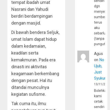
sendiri
tempat ibadah umat
dgn
Nasrani dan Yahudi
menyerta
berdiri berdampingan
sumber
dengan masjid.
terus
aku
Di bawah bendera Seljuk,
sebarluas
umat Islam dapat hidup
(tanpa
pungutan
dalam kedamaian,
keadilan serta
Agus
kemakmuran. Pada era
on
No
Ujub,
dinasti ini aktivitas
Just
keagamaan berkembang
Syukur
dengan pesat. Hal itu
13/11/202
ditandai munculnya
Bolehkah
kegiatan sufisme.
kami
cetak
Tak cuma itu, ilmu
sendiri