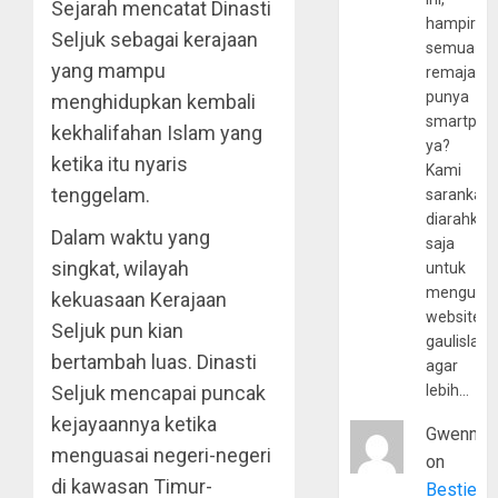
Sejarah mencatat Dinasti
hampir
Seljuk sebagai kerajaan
semua
yang mampu
remaja
punya
menghidupkan kembali
smartpho
kekhalifahan Islam yang
ya?
ketika itu nyaris
Kami
tenggelam.
sarankan,
diarahkan
Dalam waktu yang
saja
singkat, wilayah
untuk
mengunju
kekuasaan Kerajaan
website
Seljuk pun kian
gaulislam
bertambah luas. Dinasti
agar
Seljuk mencapai puncak
lebih…
kejayaannya ketika
Gwenny
menguasai negeri-negeri
on
di kawasan Timur-
Bestie