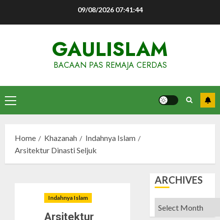
Skip
09/08/2026
07:41:45
to
content
GAULISLAM
BACAAN PAS REMAJA CERDAS
Primary
Menu
Home
Khazanah
Indahnya Islam
Arsitektur Dinasti Seljuk
ARCHIVES
Indahnya Islam
Archives
Arsitektur