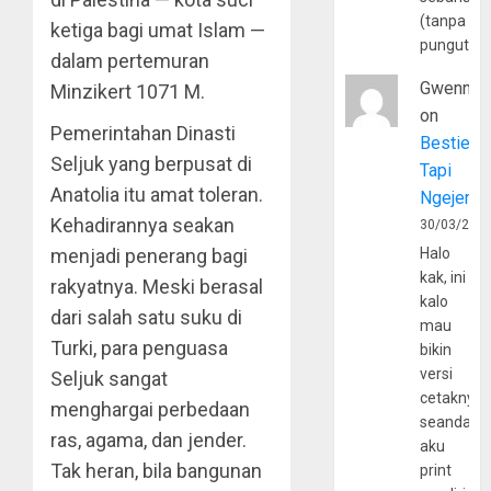
(tanpa
ketiga bagi umat Islam —
pungutan
dalam pertemuran
Gwenny
Minzikert 1071 M.
on
Pemerintahan Dinasti
Bestie
Seljuk yang berpusat di
Tapi
Anatolia itu amat toleran.
Ngejerum
Kehadirannya seakan
30/03/202
menjadi penerang bagi
Halo
kak, ini
rakyatnya. Meski berasal
kalo
dari salah satu suku di
mau
Turki, para penguasa
bikin
versi
Seljuk sangat
cetaknya
menghargai perbedaan
seandain
ras, agama, dan jender.
aku
Tak heran, bila bangunan
print