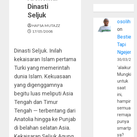
Dinasti
Seljuk
osolihin
HAFSA MUTAZZ
on
17/05/2008
Bestie
Tapi
Dinasti Seljuk. Inilah
Ngejerum
kekaisaran Islam pertama
30/03/202
Turki yang memerintah
'alaikumu
Mungkin
dunia Islam. Kekuasaan
untuk
yang digenggamnya
saat
begitu luas meliputi Asia
ini,
Tengah dan Timur
hampir
semua
Tengah — terbentang dari
remaja
Anatolia hingga ke Punjab
punya
di belahan selatan Asia.
smartpho
ya?
Kekaisaran Seljuk Agung