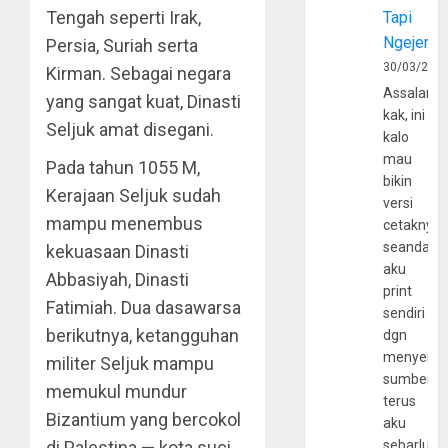
Tengah seperti Irak,
Tapi
Ngejerum
Persia, Suriah serta
30/03/202
Kirman. Sebagai negara
Assalamu
yang sangat kuat, Dinasti
kak, ini
Seljuk amat disegani.
kalo
mau
Pada tahun 1055 M,
bikin
Kerajaan Seljuk sudah
versi
mampu menembus
cetaknya
seandain
kekuasaan Dinasti
aku
Abbasiyah, Dinasti
print
Fatimiah. Dua dasawarsa
sendiri
berikutnya, ketangguhan
dgn
menyerta
militer Seljuk mampu
sumber
memukul mundur
terus
Bizantium yang bercokol
aku
di Palestina — kota suci
sebarluas