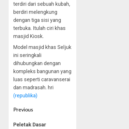
terdiri dari sebuah kubah,
berdiri melengkung
dengan tiga sisi yang
terbuka. Itulah ciri khas
masjid Kiosk.
Model masjid khas Seljuk
ini seringkali
dihubungkan dengan
kompleks bangunan yang
luas seperti caravanserai
dan madrasah. hri
(republika)
Post
Previous
navigation
Previous
Peletak Dasar
post: