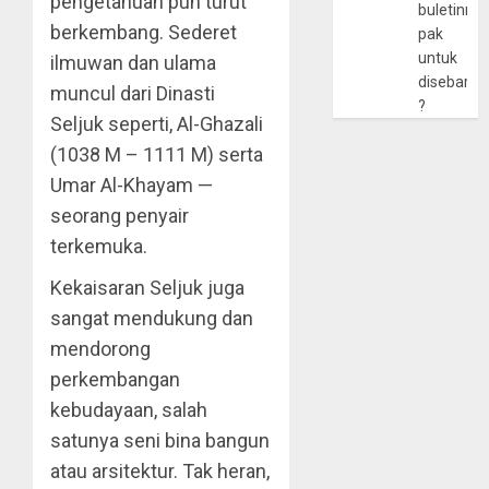
pengetahuan pun turut
buletinny
berkembang. Sederet
pak
untuk
ilmuwan dan ulama
disebarlu
muncul dari Dinasti
?
Seljuk seperti, Al-Ghazali
(1038 M – 1111 M) serta
Umar Al-Khayam —
seorang penyair
terkemuka.
Kekaisaran Seljuk juga
sangat mendukung dan
mendorong
perkembangan
kebudayaan, salah
satunya seni bina bangun
atau arsitektur. Tak heran,