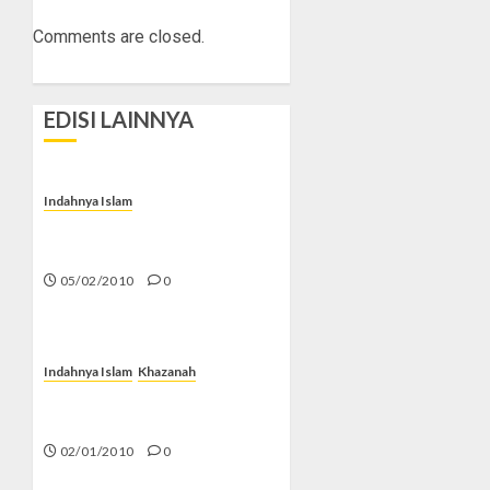
Comments are closed.
EDISI LAINNYA
Indahnya Islam
Jabir Ibnu Hayyan Peletak
Dasar Kimia Modern
05/02/2010
0
Indahnya Islam
Khazanah
Abu Nasr Mansur, Sang
Penemu Hukum Sinus
02/01/2010
0