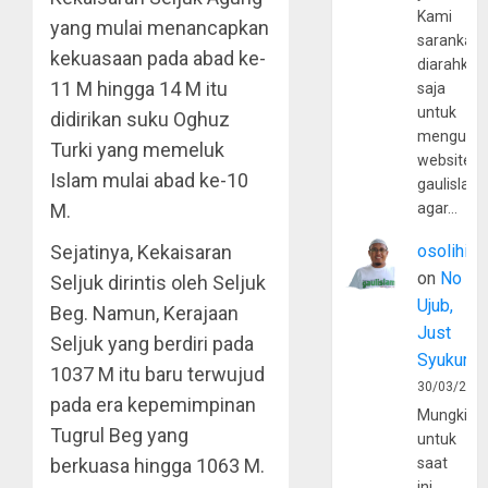
Kami
yang mulai menancapkan
sarankan,
kekuasaan pada abad ke-
diarahkan
11 M hingga 14 M itu
saja
untuk
didirikan suku Oghuz
mengunju
Turki yang memeluk
website
Islam mulai abad ke-10
gaulislam
M.
agar…
Sejatinya, Kekaisaran
osolihin
on
No
Seljuk dirintis oleh Seljuk
Ujub,
Beg. Namun, Kerajaan
Just
Seljuk yang berdiri pada
Syukur
1037 M itu baru terwujud
30/03/202
pada era kepemimpinan
Mungkin
Tugrul Beg yang
untuk
berkuasa hingga 1063 M.
saat
ini,