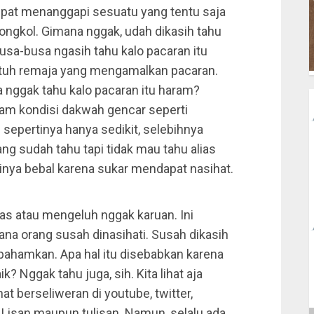
cepat menanggapi sesuatu yang tentu saja
 dongkol. Gimana nggak, udah dikasih tahu
rbusa-busa ngasih tahu kalo pacaran itu
a tuh remaja yang mengamalkan pacaran.
 nggak tahu kalo pacaran itu haram?
lam kondisi dakwah gencar seperti
sepertinya hanya sedikit, selebihnya
ng sudah tahu tapi tidak mau tahu alias
tinya bebal karena sukar mendapat nasihat.
las atau mengeluh nggak karuan. Ini
ana orang susah dinasihati. Susah dikasih
dipahamkan. Apa hal itu disebabkan karena
? Nggak tahu juga, sih. Kita lihat aja
at berseliweran di youtube, twitter,
 Lisan maupun tulisan. Namun, selalu ada