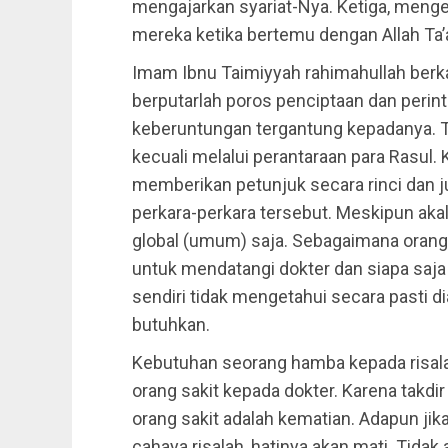
mengajarkan syariat-Nya. Ketiga, meng
mereka ketika bertemu dengan Allah Ta’a
Imam Ibnu Taimiyyah rahimahullah berkat
berputarlah poros penciptaan dan perint
keberuntungan tergantung kepadanya. T
kecuali melalui perantaraan para Rasul. 
memberikan petunjuk secara rinci dan 
perkara-perkara tersebut. Meskipun aka
global (umum) saja. Sebagaimana orang
untuk mendatangi dokter dan siapa saja 
sendiri tidak mengetahui secara pasti di
butuhkan.
Kebutuhan seorang hamba kepada risalah
orang sakit kepada dokter. Karena takdi
orang sakit adalah kematian. Adapun j
cahaya risalah, hatinya akan mati. Tida