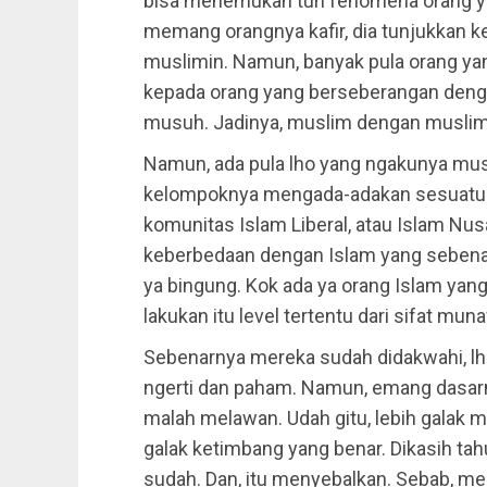
bisa menemukan tuh fenomena orang y
memang orangnya kafir, dia tunjukkan 
muslimin. Namun, banyak pula orang ya
kepada orang yang berseberangan deng
musuh. Jadinya, muslim dengan muslim
Namun, ada pula lho yang ngakunya mus
kelompoknya mengada-adakan sesuatu ya
komunitas Islam Liberal, atau Islam Nu
keberbedaan dengan Islam yang sebena
ya bingung. Kok ada ya orang Islam yang 
lakukan itu level tertentu dari sifat munaf
Sebenarnya mereka sudah didakwahi, lh
ngerti dan paham. Namun, emang dasarny
malah melawan. Udah gitu, lebih galak m
galak ketimbang yang benar. Dikasih tahu
sudah. Dan, itu menyebalkan. Sebab, me