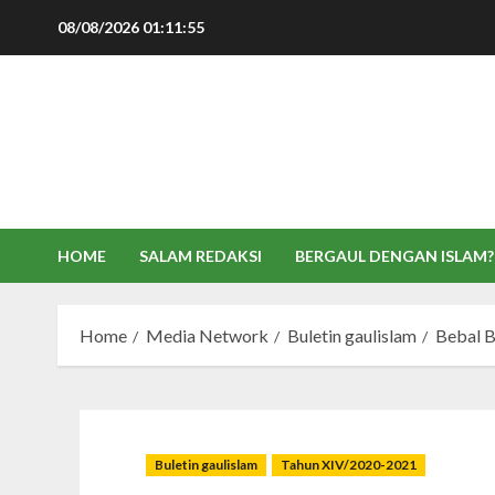
Skip
08/08/2026
01:11:56
to
content
HOME
SALAM REDAKSI
BERGAUL DENGAN ISLAM?
Home
Media Network
Buletin gaulislam
Bebal B
Buletin gaulislam
Tahun XIV/2020-2021