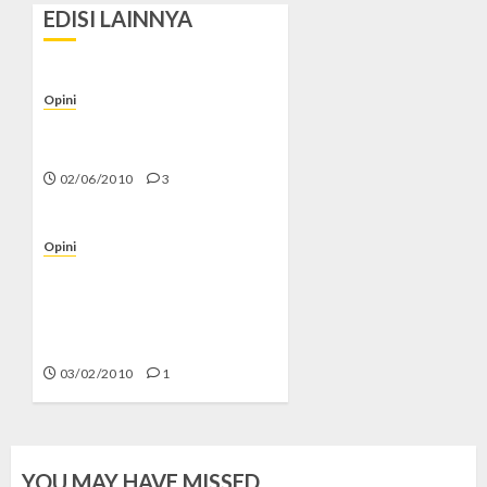
EDISI LAINNYA
Opini
Palestina Tanah Kita, Gaza
Membutuhkan Kita!
02/06/2010
3
Opini
Masalah Kata “Allah” di
Malaysia dan Indonesia
(Siapa Pelanjut agama
Ibrahim?) – (3)
03/02/2010
1
YOU MAY HAVE MISSED