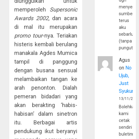
diunggulkan untuk
dgn
menyerta
memperoleh
Supersonic
sumber
Awards 2002
, dan acara
terus
di mal itu merupakan
aku
sebarluas
promo tour
-nya. Teriakan
(tanpa
histeris kembali berulang
pungutan
manakala Agdes Mumica
Agus
tampil di panggung
on
No
dengan busana sensual
Ujub,
melambaikan tangan ke
Just
arah penonton. Dialah
Syukur
pemeran bidadari yang
13/11/202
akan berakting ‘habis-
Bolehkah
habisan’ dalam sinetron
kami
cetak
itu. Berbagai artis
sendiri
pendukung ikut beryanyi
buletinny