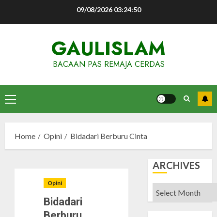
Skip
09/08/2026
03:24:50
to
content
GAULISLAM
BACAAN PAS REMAJA CERDAS
Primary
Menu
Home
Opini
Bidadari Berburu Cinta
ARCHIVES
Opini
Archives
Bidadari
Berburu