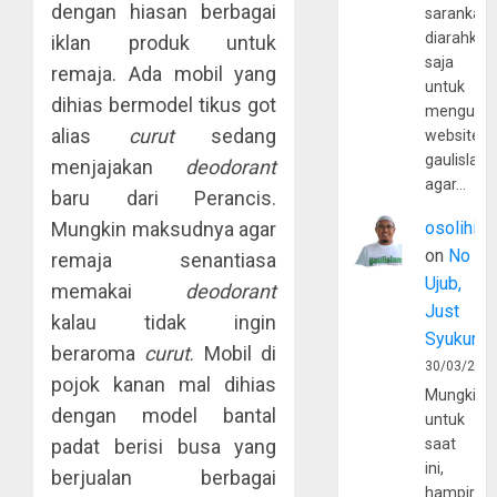
dengan hiasan berbagai
sarankan,
diarahkan
iklan produk untuk
saja
remaja. Ada mobil yang
untuk
dihias bermodel tikus got
mengunju
alias
curut
sedang
website
gaulislam
menjajakan
deodorant
agar…
baru dari Perancis.
Mungkin maksudnya agar
osolihin
on
No
remaja senantiasa
Ujub,
memakai
deodorant
Just
kalau tidak ingin
Syukur
beraroma
curut
. Mobil di
30/03/202
pojok kanan mal dihias
Mungkin
dengan model bantal
untuk
padat berisi busa yang
saat
ini,
berjualan berbagai
hampir