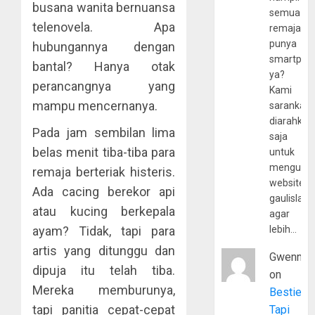
busana wanita bernuansa
semua
telenovela. Apa
remaja
punya
hubungannya dengan
smartpho
bantal? Hanya otak
ya?
perancangnya yang
Kami
mampu mencernanya.
sarankan,
diarahkan
Pada jam sembilan lima
saja
belas menit tiba-tiba para
untuk
mengunju
remaja berteriak histeris.
website
Ada cacing berekor api
gaulislam
atau kucing berkepala
agar
ayam? Tidak, tapi para
lebih…
artis yang ditunggu dan
Gwenny
dipuja itu telah tiba.
on
Mereka memburunya,
Bestie
tapi panitia cepat-cepat
Tapi