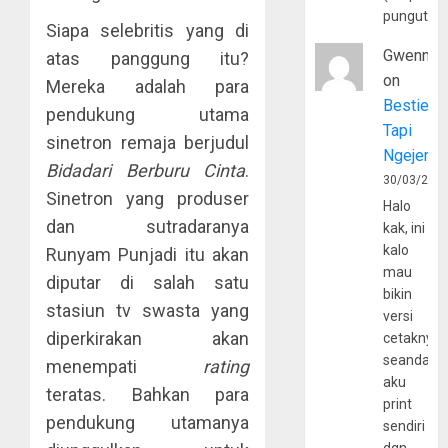
pungutan
Siapa selebritis yang di
Gwenny
atas panggung itu?
on
Mereka adalah para
Bestie
pendukung utama
Tapi
sinetron remaja berjudul
Ngejerum
Bidadari Berburu Cinta
.
30/03/202
Sinetron yang produser
Halo
dan sutradaranya
kak, ini
kalo
Runyam Punjadi itu akan
mau
diputar di salah satu
bikin
stasiun tv swasta yang
versi
diperkirakan akan
cetaknya
seandain
menempati
rating
aku
teratas. Bahkan para
print
pendukung utamanya
sendiri