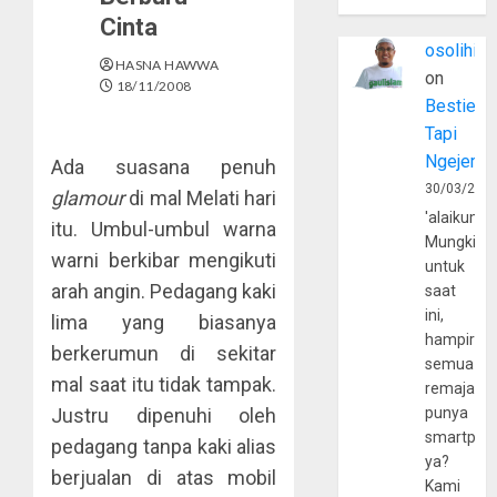
Cinta
osolihin
HASNA HAWWA
on
18/11/2008
Bestie
Tapi
Ngejerum
Ada suasana penuh
30/03/202
glamour
di mal Melati hari
'alaikumu
itu. Umbul-umbul warna
Mungkin
warni berkibar mengikuti
untuk
arah angin. Pedagang kaki
saat
ini,
lima yang biasanya
hampir
berkerumun di sekitar
semua
mal saat itu tidak tampak.
remaja
Justru dipenuhi oleh
punya
smartpho
pedagang tanpa kaki alias
ya?
berjualan di atas mobil
Kami