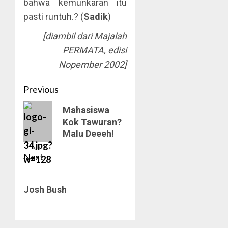
bahwa kemunkaran itu
pasti runtuh.? (
Sadik
)
[diambil dari Majalah
PERMATA, edisi
Nopember 2002]
Post
Previous
navigation
Previous
Mahasiswa
Kok Tawuran?
post:
Malu Deeeh!
Next
Next
Josh Bush
post: