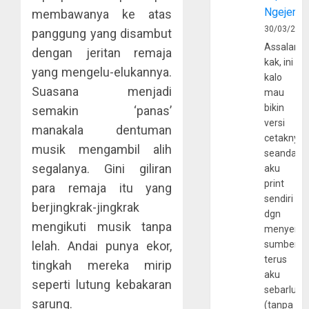
Ngejerum
membawanya ke atas
30/03/202
panggung yang disambut
Assalamu
dengan jeritan remaja
kak, ini
yang mengelu-elukannya.
kalo
Suasana menjadi
mau
bikin
semakin ‘panas’
versi
manakala dentuman
cetaknya
musik mengambil alih
seandain
segalanya. Gini giliran
aku
print
para remaja itu yang
sendiri
berjingkrak-jingkrak
dgn
mengikuti musik tanpa
menyerta
lelah. Andai punya ekor,
sumber
terus
tingkah mereka mirip
aku
seperti lutung kebakaran
sebarluas
sarung.
(tanpa