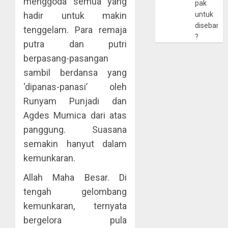
menggoda semua yang
pak
hadir untuk makin
untuk
disebarlu
tenggelam. Para remaja
?
putra dan putri
berpasang-pasangan
sambil berdansa yang
‘dipanas-panasi’ oleh
Runyam Punjadi dan
Agdes Mumica dari atas
panggung. Suasana
semakin hanyut dalam
kemunkaran.
Allah Maha Besar. Di
tengah gelombang
kemunkaran, ternyata
bergelora pula