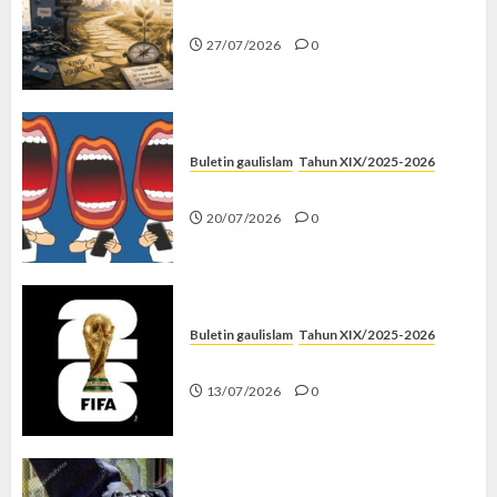
Saatnya Stop “Find Yourself”
27/07/2026
0
Buletin gaulislam
Tahun XIX/2025-2026
Kenapa Harus Ghibah?
20/07/2026
0
Buletin gaulislam
Tahun XIX/2025-2026
Piala Dunia dan Jari Netizen
13/07/2026
0