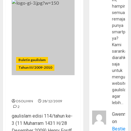
hampir
semua
remaja
punya
smartpho
ya?
Kami
sarankan,
diarahkan
Buletin gaulislam
saja
Tahun III/2009-2010
untuk
mengunju
website
Infotainment, Selebriti, dan
gaulislam
Pemirsa
agar
OSOLIHIN
28/12/2009
lebih…
2
Gwenny
gaulislam edisi 114/tahun ke-
on
3 (11 Muharram 1431 H/28
Bestie
Desember 2009) Henry Fordf,