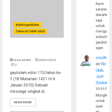
Kami
sarankan,
diarahkan
saja
Buletin gaulislam
untuk
Tahun III/2009-2010
mengunju
website
gaulislam
Manfaatkan Momen Awal
agar…
Tahun!
osolihin
LEILA AMRA
04/01/2010
on
No
2
Ujub,
gaulislam edisi 115/tahun ke-
Just
3 (18 Muharram 1431 H/4
Syukur
Januari 2010) Sebuah
30/03/202
message singkat di...
Mungkin
untuk
READ MORE
saat
ini,