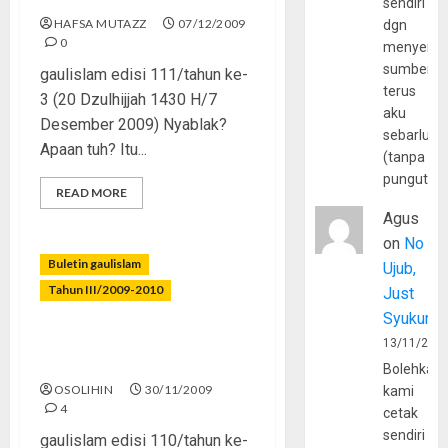
sendiri
HAFSA MUTAZZ
07/12/2009
dgn
0
menyerta
sumber
gaulislam edisi 111/tahun ke-
terus
3 (20 Dzulhijjah 1430 H/7
aku
Desember 2009) Nyablak?
sebarluas
Apaan tuh? Itu...
(tanpa
pungutan
READ MORE
Agus
on
No
Buletin gaulislam
Ujub,
Tahun III/2009-2010
Just
Syukur
Remaja Juga Bisa
13/11/202
Berkorban
Bolehkah
OSOLIHIN
30/11/2009
kami
4
cetak
sendiri
gaulislam edisi 110/tahun ke-