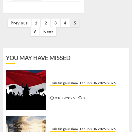
Posts
Previous
1
2
3
4
5
pagination
6
Next
YOU MAY HAVE MISSED
Buletin gaulislam
Tahun XIX/2025-2026
Saat Politik Cuma Gimmick
03/08/2026
0
Buletin gaulislam
Tahun XIX/2025-2026