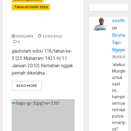
Tahun III/2009-2010
osolihin
Tobat Sebelum Ajal
on
Mendekat
Bestie
OSOLIHIN
11/01/2010
0
Tapi
Ngejerum
gaulislam edisi 116/tahun ke-
30/03/202
3 (25 Muharram 1431 H/11
'alaikumu
Januari 2010) Kematian nggak
Mungkin
pernah diketahui...
untuk
saat
READ MORE
ini,
hampir
semua
remaja
punya
smartpho
ya?