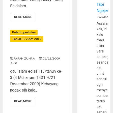
Tapi
Sr, dalam...
Ngejerum
READ MORE
30/03/202
Assalamu
kak, ini
Buletin gaulislam
kalo
Tahun III/2009-2010
mau
bikin
versi
Menjadi Bunda Keren
cetaknya
FARAH ZUHRA
21/12/2009
seandain
0
aku
gaulislam edisi 113/tahun ke-
print
3 (4 Muharram 1431 H/21
sendiri
Desember 2009) Kebayang
dgn
nggak sih kalo...
menyerta
sumber
READ MORE
terus
aku
sebarluas