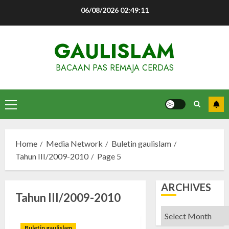
Skip
06/08/2026
02:49:12
to
content
GAULISLAM
BACAAN PAS REMAJA CERDAS
Primary
Menu
Home
Media Network
Buletin gaulislam
Tahun III/2009-2010
Page 5
ARCHIVES
Tahun III/2009-2010
Archives
Buletin gaulislam