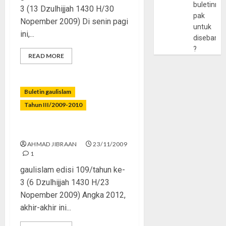
buletinny
3 (13 Dzulhijjah 1430 H/30
pak
Nopember 2009) Di senin pagi
untuk
ini,...
disebarlu
?
READ MORE
Buletin gaulislam
Tahun III/2009-2010
2012
AHMAD JIBRAAN
23/11/2009
1
gaulislam edisi 109/tahun ke-
3 (6 Dzulhijjah 1430 H/23
Nopember 2009) Angka 2012,
akhir-akhir ini...