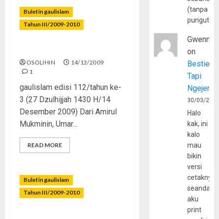
(tanpa
Buletin gaulislam
pungutan
Tahun III/2009-2010
Gwenny
Mengukur Ikhlas Kita
on
OSOLIHIN
14/12/2009
Bestie
1
Tapi
gaulislam edisi 112/tahun ke-
Ngejerum
3 (27 Dzulhijjah 1430 H/14
30/03/202
Desember 2009) Dari Amirul
Halo
Mukminin, Umar...
kak, ini
kalo
READ MORE
mau
bikin
versi
cetaknya
Buletin gaulislam
seandain
Tahun III/2009-2010
aku
print
Cewek Kok Nyablak?