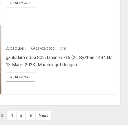
READ MORE
“Prok… Prok… Prok… Jadi Apa?”
OSOLIHIN
13/03/2023
0
gaulislam edisi 803/tahun ke-16 (21 Sya’ban 1444 H/
13 Maret 2023) Masih inget dengan...
READ MORE
3
4
5
6
Next