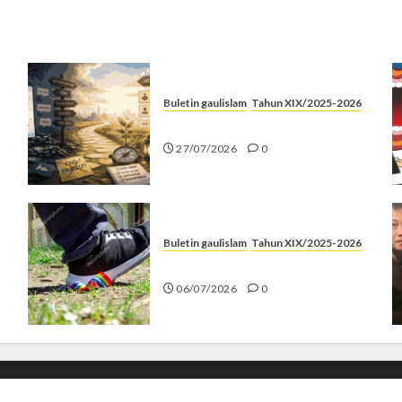
Buletin gaulislam
Tahun XIX/2025-2026
Saatnya Stop “Find Yourself”
27/07/2026
0
Buletin gaulislam
Tahun XIX/2025-2026
Menolak Penyimpangan
06/07/2026
0