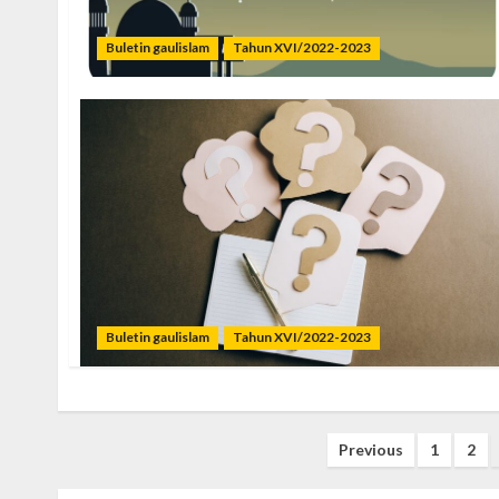
Buletin gaulislam
Tahun XVI/2022-2023
Buletin gaulislam
Tahun XVI/2022-2023
Posts
Previous
1
2
pagination