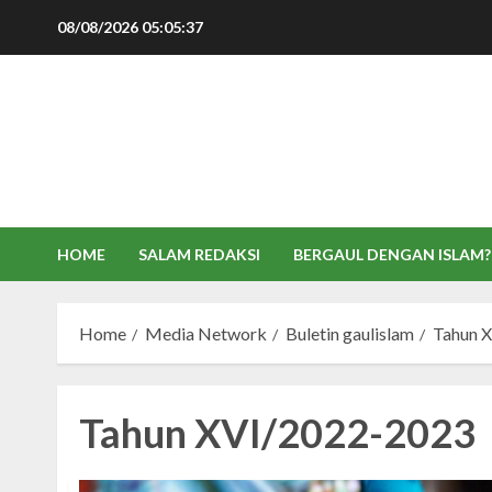
Skip
08/08/2026
05:05:39
to
content
HOME
SALAM REDAKSI
BERGAUL DENGAN ISLAM?
Home
Media Network
Buletin gaulislam
Tahun 
Tahun XVI/2022-2023