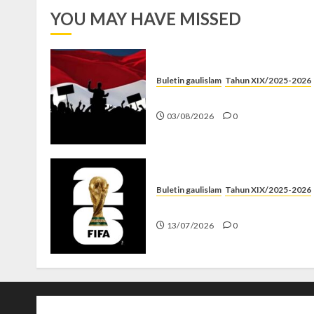
YOU MAY HAVE MISSED
Buletin gaulislam
Tahun XIX/2025-2026
Saat Politik Cuma Gimmick
03/08/2026
0
Buletin gaulislam
Tahun XIX/2025-2026
Piala Dunia dan Jari Netizen
13/07/2026
0