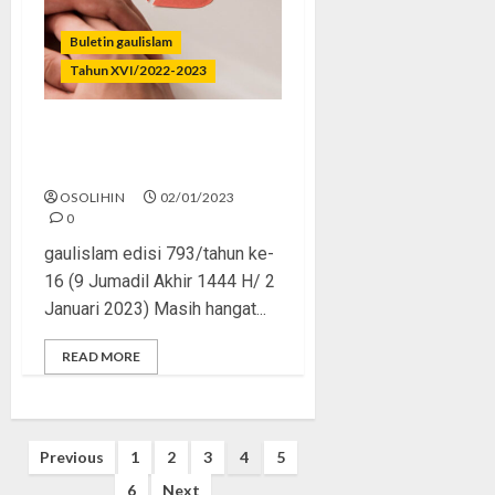
Buletin gaulislam
Tahun XVI/2022-2023
Bilangnya Cinta, Ternyata
Dusta
OSOLIHIN
02/01/2023
0
gaulislam edisi 793/tahun ke-
16 (9 Jumadil Akhir 1444 H/ 2
Januari 2023) Masih hangat...
READ MORE
Posts
Previous
1
2
3
4
5
pagination
6
Next