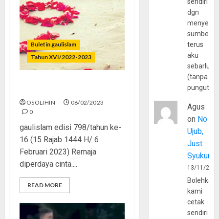
sendiri
dgn
menyerta
sumber
Buletin gaulislam
terus
aku
Tahun XVI/2022-2023
sebarluas
(tanpa
pungutan
Now Love, Besok Lupa
OSOLIHIN
06/02/2023
Agus
0
on
No
gaulislam edisi 798/tahun ke-
Ujub,
16 (15 Rajab 1444 H/ 6
Just
Februari 2023) Remaja
Syukur
diperdaya cinta....
13/11/202
Bolehkah
READ MORE
kami
cetak
sendiri