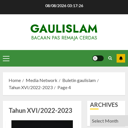
Skip
08/08/2026
03:17:27
to
content
GAULISLAM
BACAAN PAS REMAJA CERDAS
Primary
Menu
Home
Media Network
Buletin gaulislam
Tahun XVI/2022-2023
Page 4
ARCHIVES
Tahun XVI/2022-2023
Archives