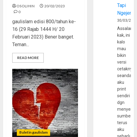
Tapi
OSOLIHIN
20/02/2023
0
Ngejerum
30/03/202
gaulislam edisi 800/tahun ke-
Assalamu
16 (29 Rajab 1444 H/ 20
kak, ini
Februari 2023) Bener banget.
kalo
Teman...
mau
bikin
READ MORE
versi
cetaknya
seandain
aku
print
sendiri
dgn
menyerta
sumber
terus
aku
Buletin gaulislam
sebarluas