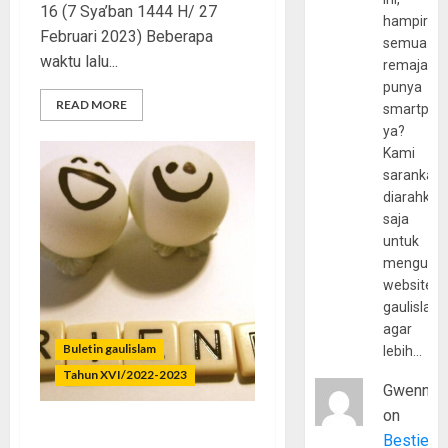
16 (7 Sya’ban 1444 H/ 27
hampir
Februari 2023) Beberapa
semua
waktu lalu...
remaja
punya
READ MORE
smartpho
ya?
Kami
sarankan,
diarahkan
saja
untuk
mengunju
website
gaulislam
agar
Buletin gaulislam
lebih…
Tahun XVI/2022-2023
Gwenny
on
Bestie
Teman Baik Tidak
Toxic