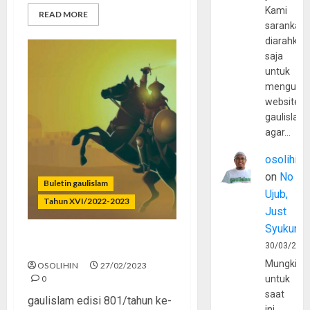
Kami
READ MORE
sarankan,
diarahkan
saja
untuk
mengunju
website
gaulislam
agar…
osolihin
on
No
Buletin gaulislam
Ujub,
Tahun XVI/2022-2023
Just
Syukur
Cowok Kudu Macho
30/03/202
Mungkin
OSOLIHIN
27/02/2023
0
untuk
saat
gaulislam edisi 801/tahun ke-
ini,