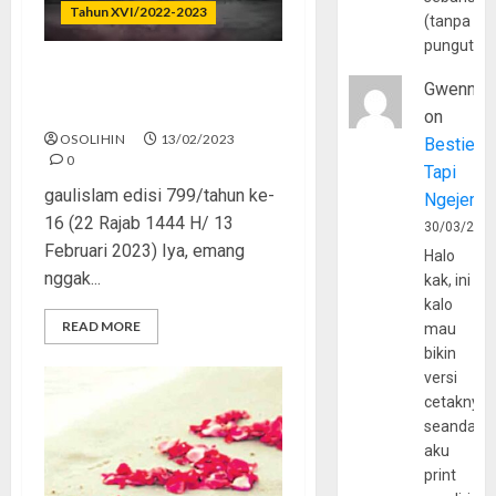
Tahun XVI/2022-2023
(tanpa
pungutan
Momen Valentine? Putusin
Gwenny
dan Lupain!
on
OSOLIHIN
13/02/2023
Bestie
0
Tapi
gaulislam edisi 799/tahun ke-
Ngejerum
16 (22 Rajab 1444 H/ 13
30/03/202
Februari 2023) Iya, emang
Halo
nggak...
kak, ini
kalo
READ MORE
mau
bikin
versi
cetaknya
seandain
aku
print