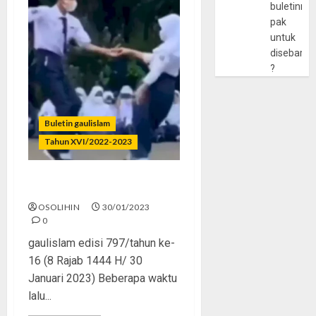
buletinny
pak
untuk
disebarlu
?
Buletin gaulislam
Tahun XVI/2022-2023
Kreativitas Kudu Ada Batas
OSOLIHIN
30/01/2023
0
gaulislam edisi 797/tahun ke-
16 (8 Rajab 1444 H/ 30
Januari 2023) Beberapa waktu
lalu...