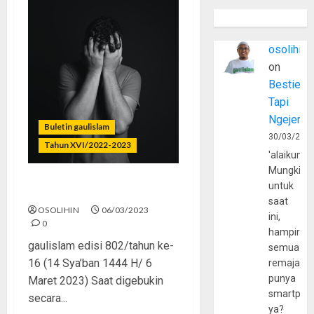
osolihin
on
Bestie
Tapi
Ngejerum
Buletin gaulislam
30/03/202
Tahun XVI/2022-2023
'alaikumu
Mungkin
untuk
Mental Kena Mental?
saat
OSOLIHIN
06/03/2023
ini,
0
hampir
gaulislam edisi 802/tahun ke-
semua
16 (14 Sya’ban 1444 H/ 6
remaja
punya
Maret 2023) Saat digebukin
smartpho
secara...
ya?