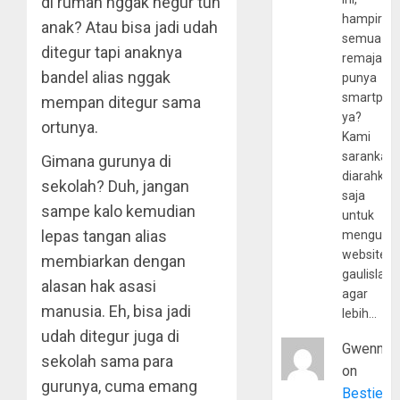
di rumah nggak negur tuh
hampir
anak? Atau bisa jadi udah
semua
ditegur tapi anaknya
remaja
bandel alias nggak
punya
smartpho
mempan ditegur sama
ya?
ortunya.
Kami
sarankan,
Gimana gurunya di
diarahkan
sekolah? Duh, jangan
saja
sampe kalo kemudian
untuk
lepas tangan alias
mengunju
website
membiarkan dengan
gaulislam
alasan hak asasi
agar
manusia. Eh, bisa jadi
lebih…
udah ditegur juga di
Gwenny
sekolah sama para
on
gurunya, cuma emang
Bestie