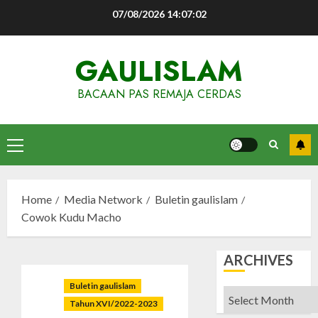
Skip
07/08/2026
14:07:03
to
content
GAULISLAM
BACAAN PAS REMAJA CERDAS
Primary
Menu
Home
Media Network
Buletin gaulislam
Cowok Kudu Macho
ARCHIVES
Buletin gaulislam
Archives
Tahun XVI/2022-2023