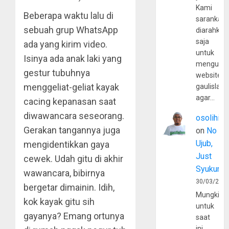
Kami
Beberapa waktu lalu di
sarankan,
sebuah grup WhatsApp
diarahkan
saja
ada yang kirim video.
untuk
Isinya ada anak laki yang
mengunju
gestur tubuhnya
website
menggeliat-geliat kayak
gaulislam
agar…
cacing kepanasan saat
diwawancara seseorang.
osolihin
Gerakan tangannya juga
on
No
Ujub,
mengidentikkan gaya
Just
cewek. Udah gitu di akhir
Syukur
wawancara, bibirnya
30/03/202
bergetar dimainin. Idih,
Mungkin
kok kayak gitu sih
untuk
gayanya? Emang ortunya
saat
ini,