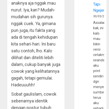
anaknya aja nggak mau
Tapi
nurut. Iya, kan? Mudah-
Ngejerum
mudahan sih gurunya
30/03/202
Assalamu
nggak cuek. Ya, gimana
kak, ini
pun juga, itu fakta yang
kalo
ada di tengah kehidupan
mau
kita sehari-hari. Ini baru
bikin
versi
satu contoh, lho. Kalo
cetaknya
dilihat dan diteliti lebih
seandain
dalam, cukup banyak juga
aku
cowok yang kelihatannya
print
sendiri
gagah, tetapi gemulai.
dgn
Hadeuuuhh!
menyerta
sumber
Sobat gaulislam, cowok
terus
sebenarnya identik
aku
dengan postur tubuh
sebarluas