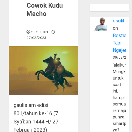
Cowok Kudu
Macho
osolihin
on
OSOLIHIN
Bestie
27/02/2023
Tapi
Ngejerum
30/03/202
'alaikumu
Mungkin
untuk
saat
ini,
hampir
semua
gaulislam
edisi
remaja
801/tahun ke-16 (7
punya
Sya’ban 1444 H/ 27
smartpho
Februari 2023)
ya?