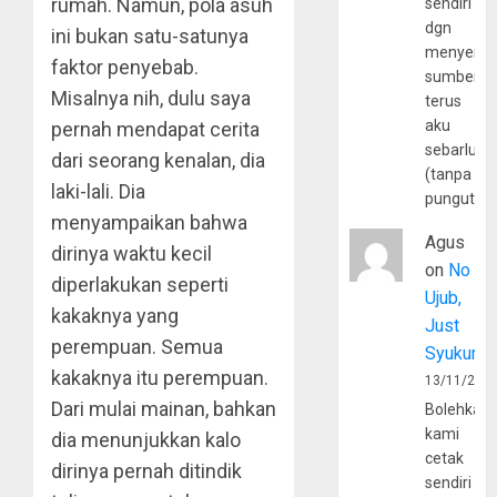
rumah. Namun, pola asuh
sendiri
dgn
ini bukan satu-satunya
menyerta
faktor penyebab.
sumber
Misalnya nih, dulu saya
terus
aku
pernah mendapat cerita
sebarluas
dari seorang kenalan, dia
(tanpa
laki-lali. Dia
pungutan
menyampaikan bahwa
Agus
dirinya waktu kecil
on
No
diperlakukan seperti
Ujub,
kakaknya yang
Just
perempuan. Semua
Syukur
kakaknya itu perempuan.
13/11/202
Dari mulai mainan, bahkan
Bolehkah
kami
dia menunjukkan kalo
cetak
dirinya pernah ditindik
sendiri