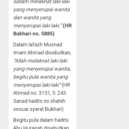
sallam melaknat laki-laki
yang menyerupai wanita
dan wanita yang
menyerupai laki-laki.”
(HR
Bukhari no. 5885)
Dalam lafazh Musnad
Imam Ahmad disebutkan,
“Allah melaknat laki-laki
yang menyerupai wanita,
begitu pula wanita yang
menyerupai laki-laki”
(HR
Ahmad no. 3151, 5: 243.
Sanad hadits ini shahih
sesuai syarat Bukhari)
Begitu pula dalam hadits
Abu Hurairah disebutkan,