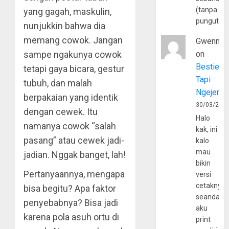
(tanpa
yang gagah, maskulin,
pungutan
nunjukkin bahwa dia
memang cowok. Jangan
Gwenny
on
sampe ngakunya cowok
Bestie
tetapi gaya bicara, gestur
Tapi
tubuh, dan malah
Ngejerum
berpakaian yang identik
30/03/202
dengan cewek. Itu
Halo
namanya cowok “salah
kak, ini
pasang” atau cewek jadi-
kalo
mau
jadian. Nggak banget, lah!
bikin
Pertanyaannya, mengapa
versi
cetaknya
bisa begitu? Apa faktor
seandain
penyebabnya? Bisa jadi
aku
karena pola asuh ortu di
print