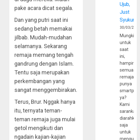
Ujub,
pake acara dicat segala.
Just
Dan yang putri saat ini
Syukur
sedang betah memakai
30/03/202
Mungkin
jilbab. Mudah-mudahan
untuk
selamanya. Sekarang
saat
remaja memang tengah
ini,
gandrung dengan Islam.
hampir
semua
Tentu saja merupakan
remaja
perkembangan yang
punya
sangat menggembirakan.
smartpho
ya?
Terus, Brur. Nggak hanya
Kami
itu, ternyata teman-
sarankan,
diarahkan
teman remaja juga mulai
saja
getol mengikuti dan
untuk
ngadain kajian-kajian
mengunju