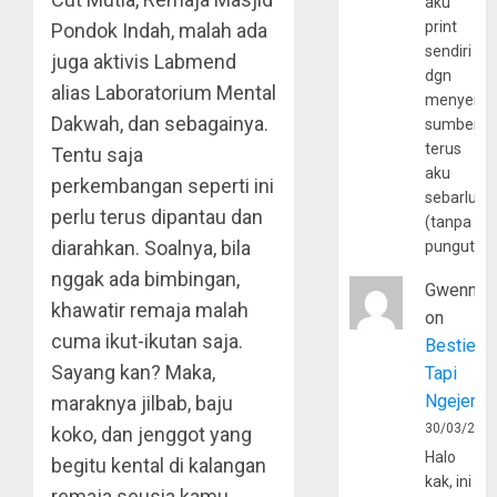
aku
print
Pondok Indah, malah ada
sendiri
juga aktivis Labmend
dgn
alias Laboratorium Mental
menyerta
Dakwah, dan sebagainya.
sumber
terus
Tentu saja
aku
perkembangan seperti ini
sebarluas
perlu terus dipantau dan
(tanpa
diarahkan. Soalnya, bila
pungutan
nggak ada bimbingan,
Gwenny
khawatir remaja malah
on
cuma ikut-ikutan saja.
Bestie
Sayang kan? Maka,
Tapi
Ngejerum
maraknya jilbab, baju
30/03/202
koko, dan jenggot yang
Halo
begitu kental di kalangan
kak, ini
remaja seusia kamu