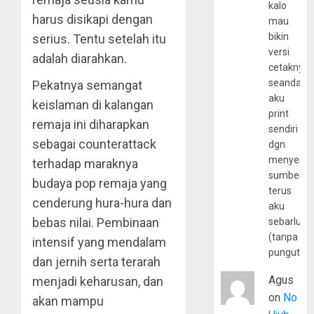
kalo
harus disikapi dengan
mau
bikin
serius. Tentu setelah itu
versi
adalah diarahkan.
cetaknya
seandain
Pekatnya semangat
aku
keislaman di kalangan
print
remaja ini diharapkan
sendiri
sebagai counterattack
dgn
menyerta
terhadap maraknya
sumber
budaya pop remaja yang
terus
cenderung hura-hura dan
aku
bebas nilai. Pembinaan
sebarluas
(tanpa
intensif yang mendalam
pungutan
dan jernih serta terarah
Agus
menjadi keharusan, dan
on
No
akan mampu