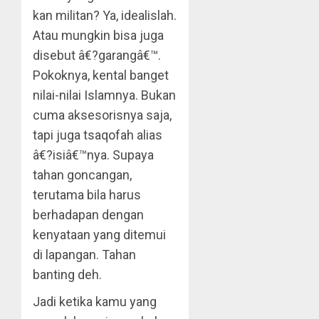
kan militan? Ya, idealislah.
Atau mungkin bisa juga
disebut â€?garangâ€™.
Pokoknya, kental banget
nilai-nilai Islamnya. Bukan
cuma aksesorisnya saja,
tapi juga tsaqofah alias
â€?isiâ€™nya. Supaya
tahan goncangan,
terutama bila harus
berhadapan dengan
kenyataan yang ditemui
di lapangan. Tahan
banting deh.
Jadi ketika kamu yang