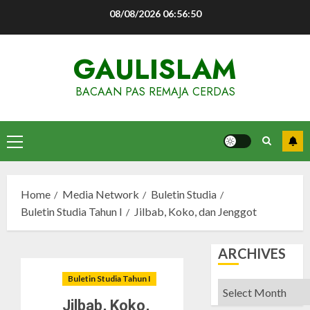
Skip
08/08/2026
06:56:51
to
content
GAULISLAM
BACAAN PAS REMAJA CERDAS
Primary
Menu
Home
Media Network
Buletin Studia
Buletin Studia Tahun I
Jilbab, Koko, dan Jenggot
ARCHIVES
Buletin Studia Tahun I
Archives
Jilbab, Koko,