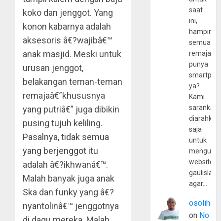
saat
koko dan jenggot. Yang
ini,
konon kabarnya adalah
hampir
aksesoris â€?wajibâ€™
semua
anak masjid. Meski untuk
remaja
punya
urusan jenggot,
smartpho
belakangan teman-teman
ya?
remajaâ€”khususnya
Kami
sarankan,
yang putriâ€” juga dibikin
diarahkan
pusing tujuh keliling.
saja
Pasalnya, tidak semua
untuk
yang berjenggot itu
mengunju
website
adalah â€?ikhwanâ€™.
gaulislam
Malah banyak juga anak
agar…
Ska dan funky yang â€?
osolihin
nyantolinâ€™ jenggotnya
on
No
di dagu mereka. Malah