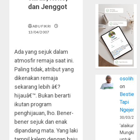
dan Jenggot
ABU FIKRI
13/04/2007
Ada yang sejuk dalam
atmosfir remaja saat ini.
Paling tidak, atribut yang
dikenakan remaja
osolihin
sekarang lebih â€?
on
Bestie
hijauâ€™. Bukan berarti
Tapi
ikutan program
Ngejerum
penghijauan, lho. Bener-
30/03/202
bener sejuk dan enak
'alaikumu
dipandang mata. Yang laki
Mungkin
tampil kalem dengan baju
untuk