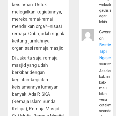
keislaman. Untuk
website
gaulislam
melegalkan kegiatannya,
agar
mereka ramai-ramai
lebih…
mendirikan orga?¬nisasi
Gwenny
remaja. Coba, udah nggak
on
keitung jumlahnya
Bestie
organisasi remaja masjid.
Tapi
Di Jakarta saja, remaja
Ngejerum
masjid yang udah
30/03/202
Assalamu
berkibar dengan
kak, ini
kegiatan-kegiatan
kalo
keislamannya lumayan
mau
banyak. Ada RISKA
bikin
versi
(Remaja Islam Sunda
cetaknya
Kelapa), Remaja Masjid
seandain
Cut Mutia, Remaja Masjid