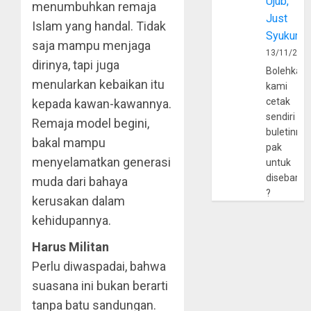
Ujub,
menumbuhkan remaja
Just
Islam yang handal. Tidak
Syukur
saja mampu menjaga
13/11/202
dirinya, tapi juga
Bolehkah
menularkan kebaikan itu
kami
cetak
kepada kawan-kawannya.
sendiri
Remaja model begini,
buletinny
bakal mampu
pak
menyelamatkan generasi
untuk
disebarlu
muda dari bahaya
?
kerusakan dalam
kehidupannya.
Harus Militan
Perlu diwaspadai, bahwa
suasana ini bukan berarti
tanpa batu sandungan.