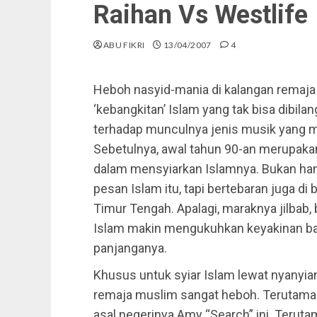
Raihan Vs Westlife
ABU FIKRI
13/04/2007
4
Heboh nasyid-mania di kalangan rema
‘kebangkitan’ Islam yang tak bisa dibil
terhadap munculnya jenis musik yang m
Sebetulnya, awal tahun 90-an merupakan
dalam mensyiarkan Islamnya.
Bukan han
pesan Islam itu, tapi bertebaran juga d
Timur Tengah. Apalagi, maraknya jilbab,
Islam makin mengukuhkan keyakinan bah
panjanganya.
Khusus untuk syiar Islam lewat nyanyia
remaja muslim sangat heboh. Terutama 
asal negerinya Amy “Search” ini. Terut