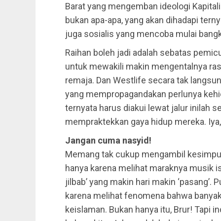
Barat yang mengemban ideologi Kapitali
bukan apa-apa, yang akan dihadapi ternya
juga sosialis yang mencoba mulai bangk
Raihan boleh jadi adalah sebatas pemi
untuk mewakili makin mengentalnya ra
remaja. Dan Westlife secara tak langsu
yang mempropagandakan perlunya kehidu
ternyata harus diakui lewat jalur inilah s
mempraktekkan gaya hidup mereka. Iya,
Jangan cuma nasyid!
Memang tak cukup mengambil kesimpul
hanya karena melihat maraknya musik isl
jilbab’ yang makin hari makin ‘pasang’. 
karena melihat fenomena bahwa banyak r
keislaman. Bukan hanya itu, Brur! Tapi in