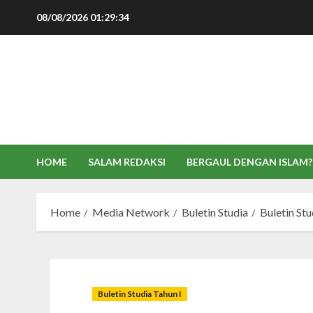
Skip
08/08/2026
01:29:35
to
content
HOME
SALAM REDAKSI
BERGAUL DENGAN ISLAM?
Home
Media Network
Buletin Studia
Buletin Stu
Buletin Studia Tahun I