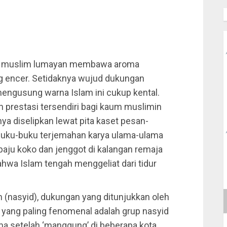
ja muslim lumayan membawa aroma
ang encer. Setidaknya wujud dukungan
engusung warna Islam ini cukup kental.
 prestasi tersendiri bagi kaum muslimin
ya diselipkan lewat pita kaset pesan-
i buku-buku terjemahan karya ulama-ulama
 baju koko dan jenggot di kalangan remaja
wa Islam tengah menggeliat dari tidur
n (nasyid), dukungan yang ditunjukkan oleh
yang paling fenomenal adalah grup nasyid
ama setelah ‘manggung’ di beberapa kota