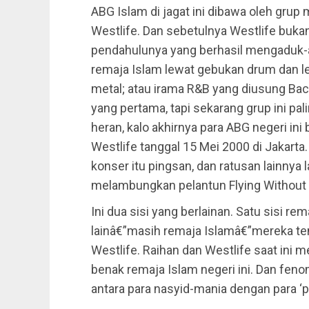
ABG Islam di jagat ini dibawa oleh gru
Westlife. Dan sebetulnya Westlife buka
pendahulunya yang berhasil mengaduk
remaja Islam lewat gebukan drum dan le
metal; atau irama R&B yang diusung Ba
yang pertama, tapi sekarang grup ini p
heran, kalo akhirnya para ABG negeri ini 
Westlife tanggal 15 Mei 2000 di Jakarta.
konser itu pingsan, dan ratusan lainnya l
melambungkan pelantun Flying Without 
Ini dua sisi yang berlainan. Satu sisi re
lainâ€”masih remaja Islamâ€”mereka te
Westlife. Raihan dan Westlife saat in
benak remaja Islam negeri ini. Dan fe
antara para nasyid-mania dengan para ‘