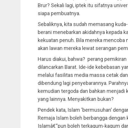
Brur? Sekali lagi, iptek itu sifatnya unive
siapa pembuatnya.
Sebaliknya, kita sudah memasang kuda-
berani menebarkan akidahnya kepada ka
kekuatan penuh. Bila mereka mencoba m
akan lawan mereka lewat serangan pemik
Harus diakui, bahwa? perang pemikiran 
dilancarkan Barat. Ide-ide kebebasan yan
melalui fasilitas media massa cetak dan 
dibendung lagi penyebarannya. Parahny
kemudian tergoda dan bahkan menjadi 
yang lainnya. Menyakitkan bukan?
Pendek kata, Islam ‘bermusuhan’ dengan
Remaja Islam boleh berbangga dengan k
Islamâ€“pun boleh terkagum-kagum dan 