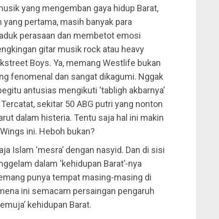
p musik yang mengemban gaya hidup Barat,
n yang pertama, masih banyak para
-aduk perasaan dan membetot emosi
ngkingan gitar musik rock atau heavy
ckstreet Boys. Ya, memang Westlife bukan
aling fenomenal dan sangat dikagumi. Nggak
begitu antusias mengikuti ‘tabligh akbarnya’
 Tercatat, sekitar 50 ABG putri yang nonton
arut dalam histeria. Tentu saja hal ini makin
Wings ini. Heboh bukan?
maja Islam ‘mesra’ dengan nasyid. Dan di sisi
nggelam dalam ‘kehidupan Barat’-nya
i memang punya tempat masing-masing di
nomena ini semacam persaingan pengaruh
pemuja’ kehidupan Barat.