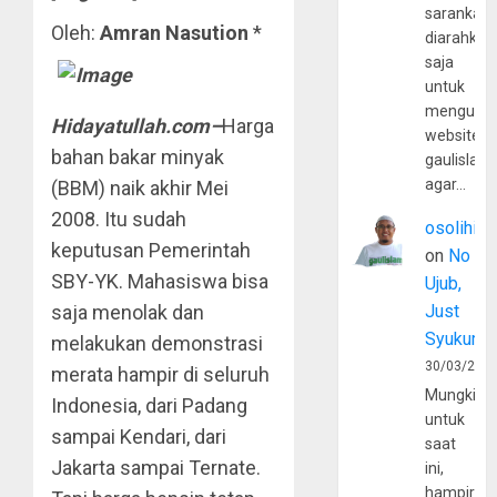
sarankan,
Oleh:
Amran Nasution
*
diarahkan
saja
untuk
mengunju
Hidayatullah.com–
Harga
website
bahan bakar minyak
gaulislam
agar…
(BBM) naik akhir Mei
2008. Itu sudah
osolihin
keputusan Pemerintah
on
No
SBY-YK. Mahasiswa bisa
Ujub,
saja menolak dan
Just
Syukur
melakukan demonstrasi
30/03/202
merata hampir di seluruh
Mungkin
Indonesia, dari Padang
untuk
sampai Kendari, dari
saat
Jakarta sampai Ternate.
ini,
hampir