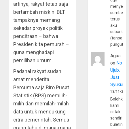
dgn
artinya, rakyat tetap saja
menyerta
bertambah miskin. BLT
sumber
terus
tampaknya memang
aku
sekadar proyek politik
sebarluas
pencitraan – bahwa
(tanpa
Presiden kita pemurah –
pungutan
guna menghadapi
Agus
pemilihan umum.
on
No
Ujub,
Padahal rakyat sudah
Just
amat menderita.
Syukur
Percuma saja Biro Pusat
13/11/202
Statistik (BPS) memilih-
Bolehkah
milih dan memilah-milah
kami
data untuk mendukung
cetak
sendiri
citra pemerintah. Semua
buletinny
orang tahu di mana-mana