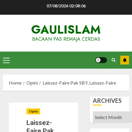
Skip
07/08/2026
02:08:07
to
content
GAULISLAM
BACAAN PAS REMAJA CERDAS
Primary
Menu
Home
Opini
Laissez-Faire Pak SBY, Laissez-Faire
ARCHIVES
Opini
Archives
Laissez-
Faire Pak