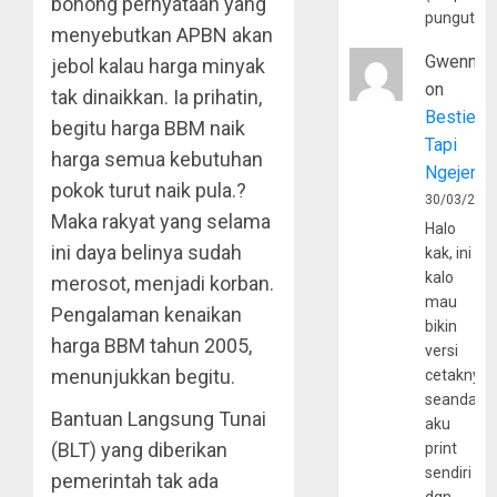
bohong pernyataan yang
pungutan
menyebutkan APBN akan
Gwenny
jebol kalau harga minyak
on
tak dinaikkan. Ia prihatin,
Bestie
begitu harga BBM naik
Tapi
harga semua kebutuhan
Ngejerum
pokok turut naik pula.?
30/03/202
Maka rakyat yang selama
Halo
ini daya belinya sudah
kak, ini
kalo
merosot, menjadi korban.
mau
Pengalaman kenaikan
bikin
harga BBM tahun 2005,
versi
menunjukkan begitu.
cetaknya
seandain
Bantuan Langsung Tunai
aku
(BLT) yang diberikan
print
sendiri
pemerintah tak ada