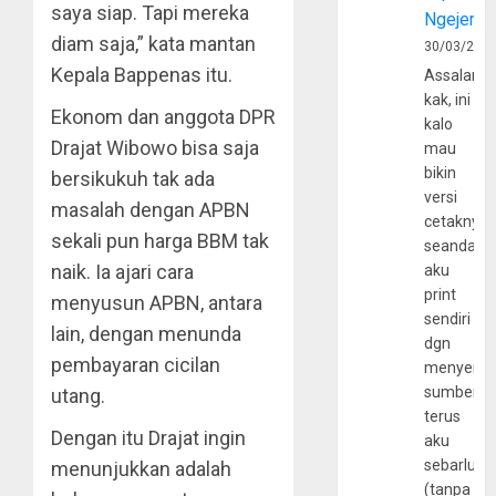
saya siap. Tapi mereka
Ngejerum
diam saja,” kata mantan
30/03/202
Kepala Bappenas itu.
Assalamu
kak, ini
Ekonom dan anggota DPR
kalo
Drajat Wibowo bisa saja
mau
bikin
bersikukuh tak ada
versi
masalah dengan APBN
cetaknya
sekali pun harga BBM tak
seandain
naik. Ia ajari cara
aku
print
menyusun APBN, antara
sendiri
lain, dengan menunda
dgn
pembayaran cicilan
menyerta
sumber
utang.
terus
Dengan itu Drajat ingin
aku
sebarluas
menunjukkan adalah
(tanpa