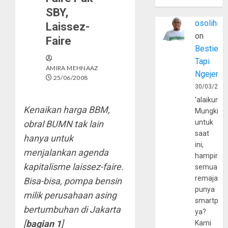
SBY,
osolihin
Laissez-
on
Faire
Bestie
Tapi
AMIRA MEHNAAZ
Ngejerum
25/06/2008
30/03/202
'alaikumu
Kenaikan harga BBM,
Mungkin
untuk
obral BUMN tak lain
saat
hanya untuk
ini,
menjalankan agenda
hampir
kapitalisme laissez-faire.
semua
remaja
Bisa-bisa, pompa bensin
punya
milik perusahaan asing
smartpho
bertumbuhan di
Jakarta
ya?
[
bagian 1
]
Kami