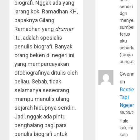
biografi. Nggak ada yang
sendiri
larang kok. Ramadhan KH,
dgn
bapaknya Gilang
menyerta
sumber
Ramadhan yang
drumer
terus
itu, adalah spesialis
aku
penulis biografi. Banyak
sebarluas
orang beken di negeri ini
(tanpa
pungutan
yang mempercayakan
otobiografinya ditulis oleh
Gwenny
beliau. Sebab, tidak
on
Bestie
selamanya seseorang
Tapi
mampu menulis ulang
Ngejerum
sejarah hidupnya sendiri.
30/03/202
Jadi, nggak ada pintu
Halo
penghalang bagi para
kak, ini
penulis biografi untuk
kalo