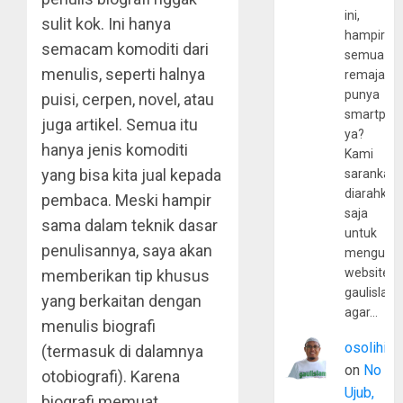
ini,
sulit kok. Ini hanya
hampir
semacam komoditi dari
semua
menulis, seperti halnya
remaja
punya
puisi, cerpen, novel, atau
smartpho
juga artikel. Semua itu
ya?
hanya jenis komoditi
Kami
yang bisa kita jual kepada
sarankan,
diarahkan
pembaca. Meski hampir
saja
sama dalam teknik dasar
untuk
penulisannya, saya akan
mengunju
website
memberikan tip khusus
gaulislam
yang berkaitan dengan
agar…
menulis biografi
osolihin
(termasuk di dalamnya
on
No
otobiografi).
Karena
Ujub,
biografi memuat