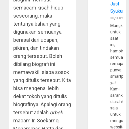
Just
semacam kisah hidup
Syukur
seseorang, maka
30/03/202
tentunya bahan yang
Mungkin
digunakan semuanya
untuk
saat
berasal dari ucapan,
ini,
pikiran, dan tindakan
hampir
orang tersebut. Boleh
semua
dibilang biografi ini
remaja
punya
memawakili siapa sosok
smartpho
yang ditulis tersebut. Kita
ya?
bisa mengenal lebih
Kami
sarankan,
dekat tokoh yang ditulis
diarahkan
biografinya. Apalagi orang
saja
tersebut adalah
orbek
untuk
macam Ir. Soekarno,
mengunju
website
Mohammad Hatta dan