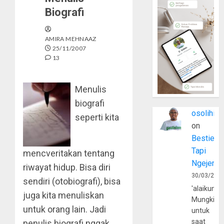
Biografi
AMIRA MEHNAAZ
25/11/2007
13
Menulis
biografi
osolihin
seperti kita
on
Bestie
Tapi
mencveritakan tentang
Ngejerum
riwayat hidup. Bisa diri
30/03/202
sendiri (otobiografi), bisa
'alaikumu
juga kita menuliskan
Mungkin
untuk orang lain. Jadi
untuk
saat
penulis biografi nggak