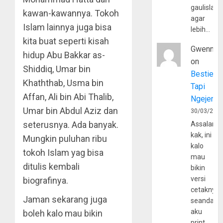
gaulislam
kawan-kawannya. Tokoh
agar
Islam lainnya juga bisa
lebih…
kita buat seperti kisah
Gwenny
hidup Abu Bakkar as-
on
Shiddiq, Umar bin
Bestie
Khaththab, Usma bin
Tapi
Affan, Ali bin Abi Thalib,
Ngejerum
Umar bin Abdul Aziz dan
30/03/202
seterusnya. Ada banyak.
Assalamu
kak, ini
Mungkin puluhan ribu
kalo
tokoh Islam yag bisa
mau
ditulis kembali
bikin
versi
biografinya.
cetaknya
Jaman sekarang juga
seandain
aku
boleh kalo mau bikin
print