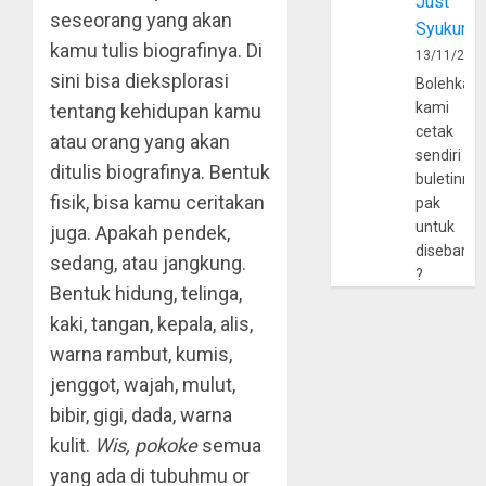
Just
seseorang yang akan
Syukur
kamu tulis biografinya. Di
13/11/202
sini bisa dieksplorasi
Bolehkah
kami
tentang kehidupan kamu
cetak
atau orang yang akan
sendiri
ditulis biografinya. Bentuk
buletinny
fisik, bisa kamu ceritakan
pak
untuk
juga. Apakah pendek,
disebarlu
sedang, atau jangkung.
?
Bentuk hidung, telinga,
kaki, tangan, kepala, alis,
warna rambut, kumis,
jenggot, wajah, mulut,
bibir, gigi, dada, warna
kulit.
Wis, pokoke
semua
yang ada di tubuhmu or