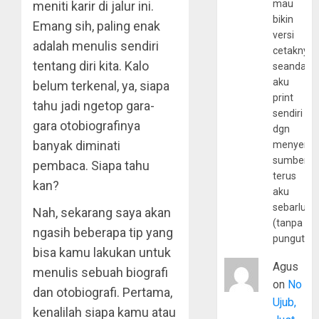
mau
meniti karir di jalur ini.
bikin
Emang sih, paling enak
versi
adalah menulis sendiri
cetaknya
tentang diri kita. Kalo
seandain
aku
belum terkenal, ya, siapa
print
tahu jadi ngetop gara-
sendiri
gara otobiografinya
dgn
banyak diminati
menyerta
sumber
pembaca. Siapa tahu
terus
kan?
aku
sebarluas
Nah, sekarang saya akan
(tanpa
ngasih beberapa tip yang
pungutan
bisa kamu lakukan untuk
Agus
menulis sebuah biografi
on
No
dan otobiografi. Pertama,
Ujub,
kenalilah siapa kamu atau