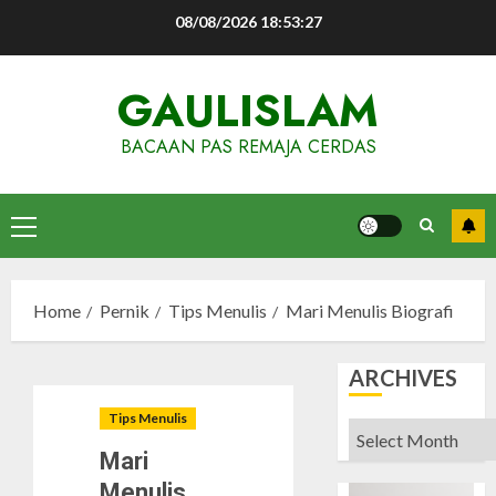
Skip
08/08/2026
18:53:28
to
content
GAULISLAM
BACAAN PAS REMAJA CERDAS
Primary
Menu
Home
Pernik
Tips Menulis
Mari Menulis Biografi
ARCHIVES
Tips Menulis
Archives
Mari
Menulis