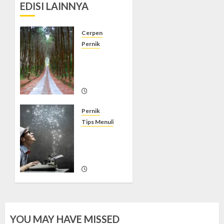
EDISI LAINNYA
Cerpen
Pernik
Rahasia
Pohon
Pinus
08/09/2010
11
Pernik
Tips Menulis
Menulis
melancarkan
berbicara
29/05/2010
1
YOU MAY HAVE MISSED