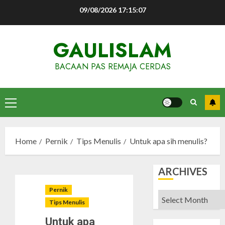
Skip
09/08/2026
17:15:08
to
content
GAULISLAM
BACAAN PAS REMAJA CERDAS
Primary
Menu
Home
Pernik
Tips Menulis
Untuk apa sih menulis?
ARCHIVES
Pernik
Archives
Tips Menulis
Untuk apa