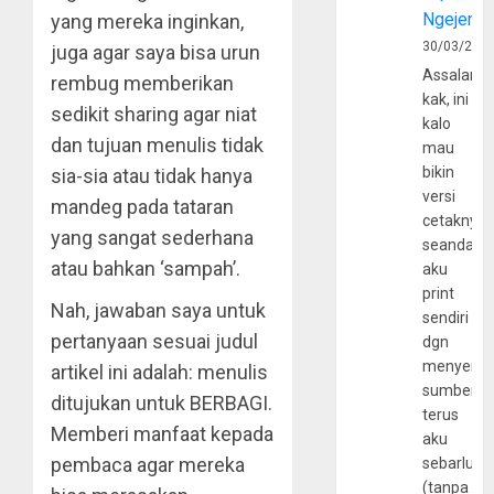
Ngejerum
yang mereka inginkan,
30/03/202
juga agar saya bisa urun
Assalamu
rembug memberikan
kak, ini
sedikit sharing agar niat
kalo
dan tujuan menulis tidak
mau
bikin
sia-sia atau tidak hanya
versi
mandeg pada tataran
cetaknya
yang sangat sederhana
seandain
atau bahkan ‘sampah’.
aku
print
Nah, jawaban saya untuk
sendiri
pertanyaan sesuai judul
dgn
menyerta
artikel ini adalah: menulis
sumber
ditujukan untuk BERBAGI.
terus
Memberi manfaat kepada
aku
pembaca agar mereka
sebarluas
(tanpa