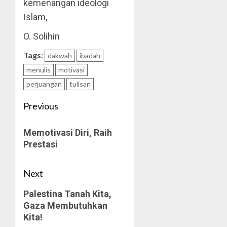
kemenangan ideologi
Islam,
O. Solihin
Tags:
dakwah
ibadah
menulis
motivasi
perjuangan
tulisan
Post
Previous
navigation
Previous
Memotivasi Diri, Raih
post:
Prestasi
Next
Next
Palestina Tanah Kita,
Gaza Membutuhkan
post:
Kita!