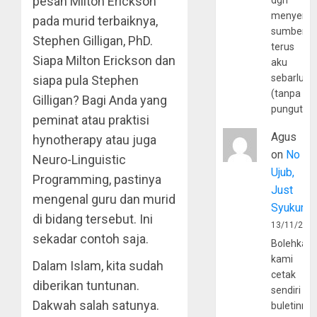
pesan Milton Erickson
dgn
menyerta
pada murid terbaiknya,
sumber
Stephen Gilligan, PhD.
terus
Siapa Milton Erickson dan
aku
sebarluas
siapa pula Stephen
(tanpa
Gilligan? Bagi Anda yang
pungutan
peminat atau praktisi
Agus
hynotherapy atau juga
on
No
Neuro-Linguistic
Ujub,
Programming, pastinya
Just
mengenal guru dan murid
Syukur
di bidang tersebut. Ini
13/11/202
sekadar contoh saja.
Bolehkah
kami
Dalam Islam, kita sudah
cetak
diberikan tuntunan.
sendiri
Dakwah salah satunya.
buletinny