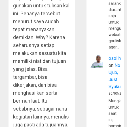
sarankan,
gunakan untuk tulisan kali
diarahkan
ini. Penanya tersebut
saja
menurut saya sudah
untuk
mengunju
tepat menanyakan
website
demikian. Why? Karena
gaulislam
seharusnya setiap
agar…
melakukan sesuatu kita
osolihin
memiliki niat dan tujuan
on
No
yang jelas. Bisa
Ujub,
tergambar, bisa
Just
dikerjakan, dan bisa
Syukur
menghasilkan serta
30/03/202
bermanfaat. Itu
Mungkin
untuk
sebabnya, sebagaimana
saat
kegiatan lainnya, menulis
ini,
juga pasti ada tujuannya.
hampir