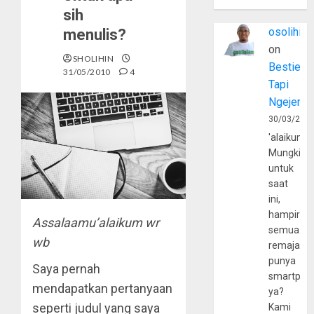
sih
osolihin
menulis?
on
SHOLIHIN
Bestie
31/05/2010
4
Tapi
Ngejerum
30/03/202
'alaikumu
Mungkin
untuk
saat
ini,
hampir
Assalaamu’alaikum wr
semua
wb
remaja
punya
Saya pernah
smartpho
mendapatkan pertanyaan
ya?
seperti judul yang saya
Kami