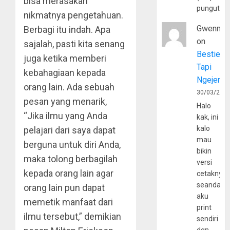
bisa merasakan
pungutan
nikmatnya pengetahuan.
Gwenny
Berbagi itu indah. Apa
on
sajalah, pasti kita senang
Bestie
juga ketika memberi
Tapi
kebahagiaan kepada
Ngejerum
orang lain. Ada sebuah
30/03/202
pesan yang menarik,
Halo
“Jika ilmu yang Anda
kak, ini
kalo
pelajari dari saya dapat
mau
berguna untuk diri Anda,
bikin
maka tolong berbagilah
versi
kepada orang lain agar
cetaknya
seandain
orang lain pun dapat
aku
memetik manfaat dari
print
ilmu tersebut,” demikian
sendiri