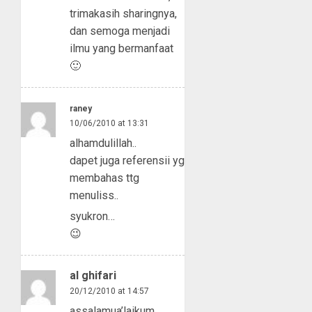
trimakasih sharingnya,
dan semoga menjadi
ilmu yang bermanfaat
🙂
raney
10/06/2010 at 13:31
alhamdulillah..
dapet juga referensii yg
membahas ttg
menuliss..
syukron…
😉
al ghifari
20/12/2010 at 14:57
assalamua’laikum