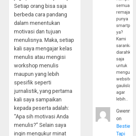
Setiap orang bisa saja
semua
remaja
berbeda cara pandang
punya
dalam menentukan
smartpho
motivasi dan tujuan
ya?
Kami
menulisnya. Maka, setiap
sarankan,
kali saya mengajar kelas
diarahkan
menulis atau mengisi
saja
workshop menulis
untuk
mengunju
maupun yang lebih
website
spesifik seperti
gaulislam
jurnalistik, yang pertama
agar
kali saya sampaikan
lebih…
kepada peserta adalah:
Gwenny
“Apa sih motivasi Anda
on
menulis?” Selain saya
Bestie
ingin mengukur minat
Tapi