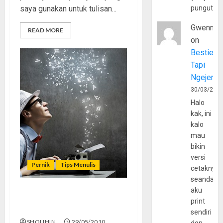
saya gunakan untuk tulisan...
pungutan
Gwenny
READ MORE
on
Bestie
Tapi
Ngejerum
30/03/202
Halo
kak, ini
kalo
mau
bikin
versi
Pernik
Tips Menulis
cetaknya
seandain
aku
Menulis melancarkan
print
berbicara
sendiri
SHOLIHIN
29/05/2010