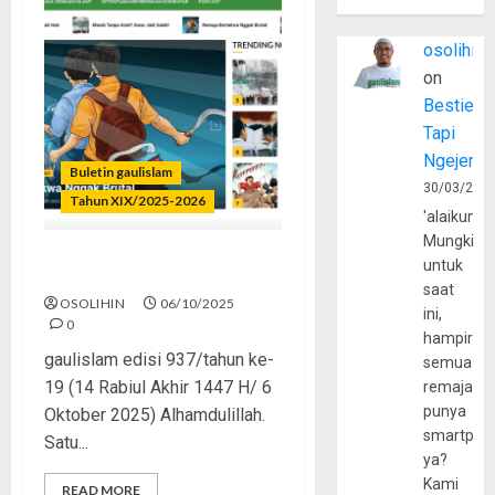
osolihin
on
Bestie
Tapi
Ngejerum
Buletin gaulislam
30/03/202
Tahun XIX/2025-2026
'alaikumu
Mungkin
untuk
Awet Muda, Awet Dakwah
saat
OSOLIHIN
06/10/2025
ini,
0
hampir
gaulislam edisi 937/tahun ke-
semua
19 (14 Rabiul Akhir 1447 H/ 6
remaja
punya
Oktober 2025) Alhamdulillah.
smartpho
Satu...
ya?
Kami
READ MORE