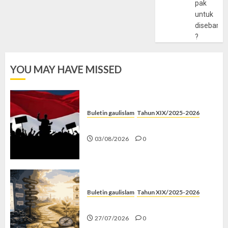
pak
untuk
disebarlu
?
YOU MAY HAVE MISSED
Buletin gaulislam
Tahun XIX/2025-2026
Saat Politik Cuma Gimmick
03/08/2026
0
Buletin gaulislam
Tahun XIX/2025-2026
Saatnya Stop “Find Yourself”
27/07/2026
0