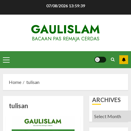
Skip
07/08/2026
13:59:39
to
content
GAULISLAM
BACAAN PAS REMAJA CERDAS
Primary
Menu
Home
tulisan
ARCHIVES
tulisan
Archives