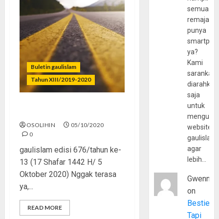
semua
remaja
punya
smartpho
ya?
Kami
Buletin gaulislam
sarankan,
Tahun XIII/2019-2020
diarahkan
saja
untuk
Sepanjang Jalan Dakwah
mengunju
OSOLIHIN
05/10/2020
website
0
gaulislam
agar
gaulislam edisi 676/tahun ke-
lebih…
13 (17 Shafar 1442 H/ 5
Oktober 2020) Nggak terasa
Gwenny
ya,...
on
Bestie
READ MORE
Tapi