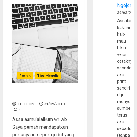
Ngejerum
30/03/202
Assalamu
kak, ini
kalo
mau
bikin
versi
cetaknya
seandain
aku
Pernik
Tips Menulis
print
sendiri
dgn
Untuk apa sih menulis?
menyerta
SHOLIHIN
31/05/2010
sumber
4
terus
Assalaamu’alaikum wr wb
aku
Saya pernah mendapatkan
sebarluas
pertanyaan seperti judul yang
(tanpa