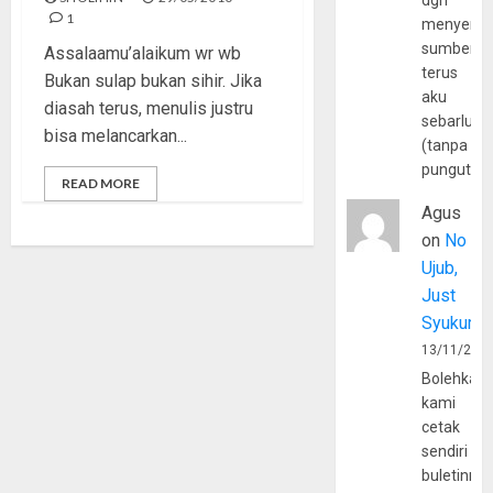
dgn
1
menyerta
sumber
Assalaamu’alaikum wr wb
terus
Bukan sulap bukan sihir. Jika
aku
diasah terus, menulis justru
sebarluas
bisa melancarkan...
(tanpa
pungutan
READ MORE
Agus
on
No
Ujub,
Just
Syukur
13/11/202
Bolehkah
kami
cetak
sendiri
buletinny