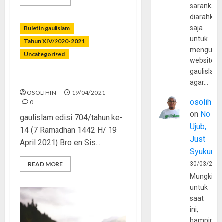
sarankan,
diarahkan
saja
Buletin gaulislam
untuk
Tahun XIV/2020-2021
mengunju
Uncategorized
website
gaulislam
Shalat Cegah Maksiat
agar…
OSOLIHIN
19/04/2021
osolihin
0
on
No
gaulislam edisi 704/tahun ke-
Ujub,
14 (7 Ramadhan 1442 H/ 19
Just
April 2021) Bro en Sis...
Syukur
READ MORE
30/03/202
Mungkin
untuk
saat
ini,
hampir