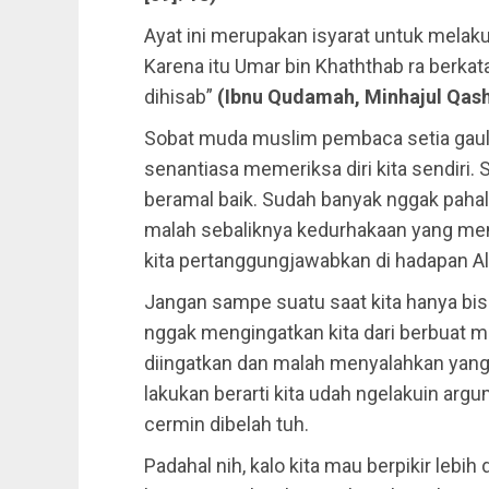
Ayat ini merupakan isyarat untuk melak
Karena itu Umar bin Khaththab ra berkata
dihisab”
(Ibnu Qudamah, Minhajul Qashid
Sobat muda muslim pembaca setia gauli
senantiasa memeriksa diri kita sendiri.
beramal baik. Sudah banyak nggak pahala
malah sebaliknya kedurhakaan yang men
kita pertanggungjawabkan di hadapan All
Jangan sampe suatu saat kita hanya bis
nggak mengingatkan kita dari berbuat m
diingatkan dan malah menyalahkan yang m
lakukan berarti kita udah ngelakuin ar
cermin dibelah tuh.
Padahal nih, kalo kita mau berpikir lebih d