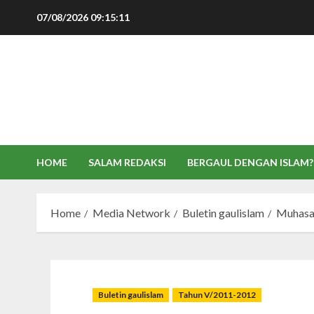
Skip
07/08/2026
09:15:12
to
content
HOME
SALAM REDAKSI
BERGAUL DENGAN ISLAM?
Home
Media Network
Buletin gaulislam
Muhasa
Buletin gaulislam
Tahun V/2011-2012