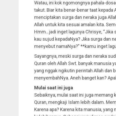
Watau, ini kok ngomongnya pahala-dosa d
takut. Biar kita benar-benar taat kepada
menciptakan surga dan neraka juga Alla
Allah untuk kita sesuai amalan kita. Se
Hmm…jadi inget lagunya Chrisye, “Jika 
kau sujud kepadaNya? Jika surga dan ne
menyebut namaNya?” **kamu inget lagu
Sayangnya, meski surga dan neraka suda
Quran oleh Allah Swt. banyak manusia y
yang nggak ngikutin perintah Allah dan
menyembahNya. Aneh banget kan? Apala
Mulai saat ini juga
Sebaiknya, mulai saat ini juga memang kit
Quran, mengkaji Islam lebih dalam. Memah
Karena apa? Karena kita manusia, yan