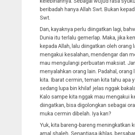
kelebihannya. Sebagai wujud rasa syukur
beribadah hanya Allah Swt. Bukan kepada
Swt.
Dan, kayaknya perlu diingatkan lagi, bah
Dunia itu terlalu gemerlap. Maka, jika k
kepada Allah, lalu diingatkan oleh orang l
mengakui kesalahan, mendengar dan menu
mau mengulangi perbuatan maksiat. Jan
menyalahkan orang lain. Padahal, orang 
kita. Ibarat cermin, teman kita tahu apa 
sedang lupa bin khilaf jelas nggak bakal
Kalo sampe kita nggak mau mengakui kes
diingatkan, bisa digolongkan sebagai or
muka cermin dibelah. Iya kan?
Yuk, kita bareng-bareng meningkatkan 
amal shaleh. Senantiasa ikhlas, bersaba