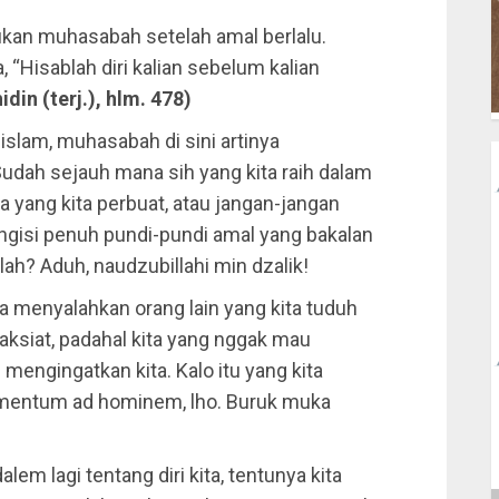
ukan muhasabah setelah amal berlalu.
, “Hisablah diri kalian sebelum kalian
in (terj.), hlm. 478)
slam, muhasabah di sini artinya
 Sudah sejauh mana sih yang kita raih dalam
 yang kita perbuat, atau jangan-jangan
gisi penuh pundi-pundi amal yang bakalan
ah? Aduh, naudzubillahi min dzalik!
a menyalahkan orang lain yang kita tuduh
aksiat, padahal kita yang nggak mau
engingatkan kita. Kalo itu yang kita
gumentum ad hominem, lho. Buruk muka
alem lagi tentang diri kita, tentunya kita