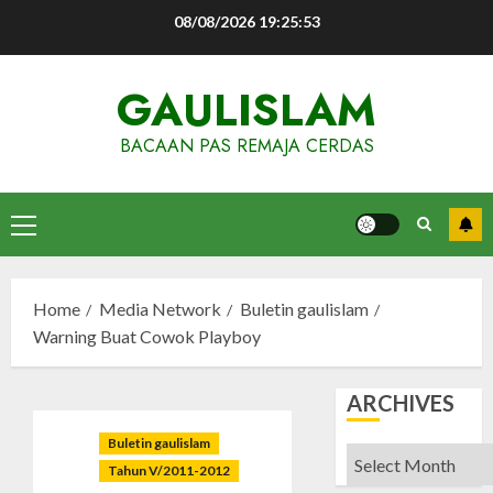
Skip
08/08/2026
19:25:54
to
content
GAULISLAM
BACAAN PAS REMAJA CERDAS
Primary
Menu
Home
Media Network
Buletin gaulislam
Warning Buat Cowok Playboy
ARCHIVES
Buletin gaulislam
Archives
Tahun V/2011-2012