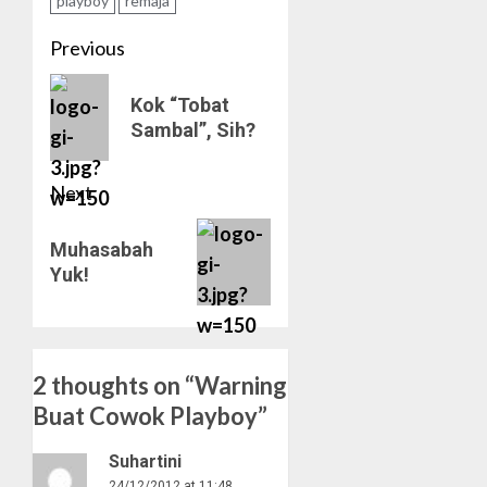
playboy
remaja
Post
Previous
navigation
Previous
Kok “Tobat
post:
Sambal”, Sih?
Next
Next
Muhasabah
post:
Yuk!
2 thoughts on “
Warning
Buat Cowok Playboy
”
Suhartini
24/12/2012 at 11:48