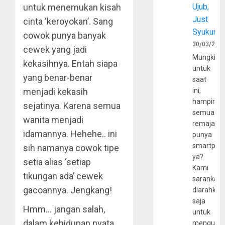
untuk menemukan kisah
Ujub,
Just
cinta ‘keroyokan’. Sang
Syukur
cowok punya banyak
30/03/202
cewek yang jadi
Mungkin
kekasihnya. Entah siapa
untuk
yang benar-benar
saat
menjadi kekasih
ini,
hampir
sejatinya. Karena semua
semua
wanita menjadi
remaja
idamannya. Hehehe.. ini
punya
smartpho
sih namanya cowok tipe
ya?
setia alias ‘setiap
Kami
tikungan ada’ cewek
sarankan,
gacoannya. Jengkang!
diarahkan
saja
Hmm… jangan salah,
untuk
dalam kehidupan nyata
mengunju