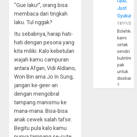
Ujub,
“Gue laku!”, orang bisa
Just
membaca dari tingkah
Syukur
laku. Tul nggak?
13/11/202
Bolehkah
Itu sebabnya, harap hati-
kami
hati dengan pesona yang
cetak
kita miliki. Kalo kebetulan
sendiri
buletinny
wajah kamu campuran
pak
antara Afgan, Vidi Aldiano,
untuk
Won Bin ama Jo In Sung,
disebarlu
jangan ke-geer-an
?
dengan mengobral
tampang manismu ke
mana-mana. Bisa-bisa
anak cewek salah tafsir.
Begitu pula kalo kamu
punya tampang se-cute