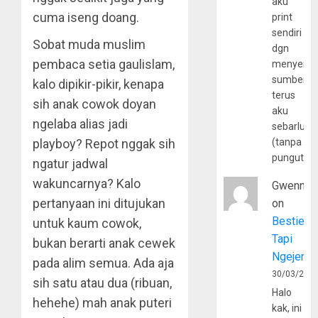
aku
cuma iseng doang.
print
sendiri
Sobat muda muslim
dgn
pembaca setia gaulislam,
menyerta
sumber
kalo dipikir-pikir, kenapa
terus
sih anak cowok doyan
aku
ngelaba alias jadi
sebarluas
playboy? Repot nggak sih
(tanpa
pungutan
ngatur jadwal
wakuncarnya? Kalo
Gwenny
pertanyaan ini ditujukan
on
Bestie
untuk kaum cowok,
Tapi
bukan berarti anak cewek
Ngejerum
pada alim semua. Ada aja
30/03/202
sih satu atau dua (ribuan,
Halo
hehehe) mah anak puteri
kak, ini