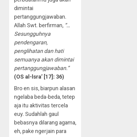
dimintai
pertanggungjawaban.
Allah Swt. berfirman,
“…
Sesungguhnya
pendengaran,
penglihatan dan hati
semuanya akan dimintai
pertanggungjawaban.”
(OS al-lsra’ [17]: 36)
Bro en sis, biarpun alasan
ngelaba beda-beda, tetep
aja itu aktivitas tercela
euy. Sudahlah gaul
bebasnya dilarang agama,
eh, pake ngerjain para