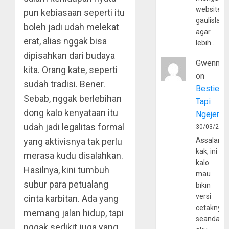
website
pun kebiasaan seperti itu
gaulislam
boleh jadi udah melekat
agar
erat, alias nggak bisa
lebih…
dipisahkan dari budaya
Gwenny
kita. Orang kate, seperti
on
sudah tradisi. Bener.
Bestie
Sebab, nggak berlebihan
Tapi
dong kalo kenyataan itu
Ngejerum
udah jadi legalitas formal
30/03/202
yang aktivisnya tak perlu
Assalamu
kak, ini
merasa kudu disalahkan.
kalo
Hasilnya, kini tumbuh
mau
subur para petualang
bikin
versi
cinta karbitan. Ada yang
cetaknya
memang jalan hidup, tapi
seandain
nggak sedikit juga yang