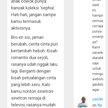
anak cowok punya
saat
banyak koleksi ‘sephia’.
ini,
Hati-hati, jangan sampe
hampir
kamu termasuk
semua
remaja
aktivisnya.
punya
Bro en sis, jaman
smartpho
ya?
berubah, cerita cinta pun
Kami
bertambah heboh. Kisah
sarankan,
romantis dua sejoli,
diarahkan
saja
rasanya udah nggak laku
untuk
lagi. Berganti dengan
mengunju
kisah petualangan cinta
website
yang lebih seru. Kalo
gaulislam
agar…
kamu nonton sinetron-
sinetron remaja di
osolihin
televisi, rasanya mudah
on
No