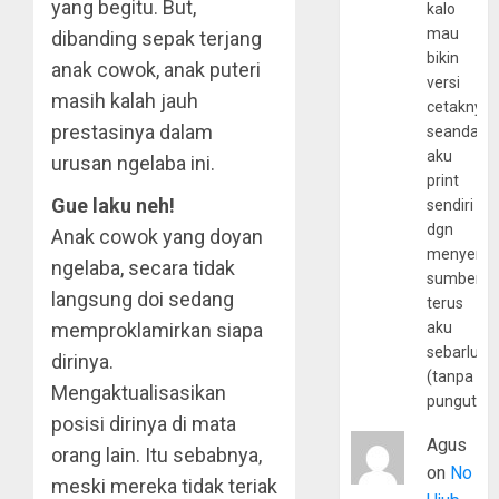
yang begitu. But,
kalo
mau
dibanding sepak terjang
bikin
anak cowok, anak puteri
versi
masih kalah jauh
cetaknya
prestasinya dalam
seandain
aku
urusan ngelaba ini.
print
Gue laku neh!
sendiri
dgn
Anak cowok yang doyan
menyerta
ngelaba, secara tidak
sumber
langsung doi sedang
terus
memproklamirkan siapa
aku
sebarluas
dirinya.
(tanpa
Mengaktualisasikan
pungutan
posisi dirinya di mata
Agus
orang lain. Itu sebabnya,
on
No
meski mereka tidak teriak