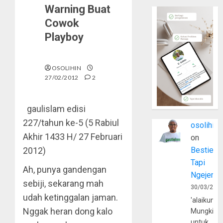
Warning Buat
Cowok
Playboy
OSOLIHIN
27/02/2012
2
gaulislam edisi
227/tahun ke-5 (5 Rabiul
osolihin
Akhir 1433 H/ 27 Februari
on
2012)
Bestie
Tapi
Ah, punya gandengan
Ngejerum
sebiji, sekarang mah
30/03/202
udah ketinggalan jaman.
'alaikumu
Nggak heran dong kalo
Mungkin
untuk