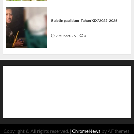
Buletin gaulislam
Tahun XIX/2025-2026
Katanya Cinta, Kok Menyiksa?
29/06/2026
0
Copyright © All rights reserved.
|
ChromeNews
by AF themes.