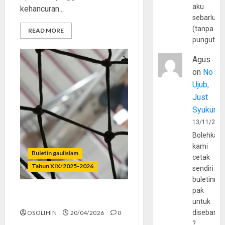
aku
kehancuran...
sebarluas
(tanpa
READ MORE
pungutan
Agus
on
No
Ujub,
Just
Syukur
13/11/202
Bolehkah
kami
Buletin gaulislam
cetak
Tahun XIX/2025-2026
sendiri
buletinny
pak
Menjerat Cowok Mesum
untuk
disebarlu
OSOLIHIN
20/04/2026
0
?