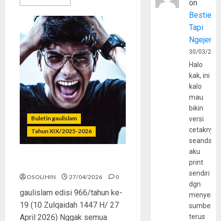
on
Bestie
Tapi
Ngejerum
30/03/202
Halo
kak, ini
kalo
mau
bikin
Buletin gaulislam
versi
cetaknya
Tahun XIX/2025-2026
seandain
aku
print
Sekali Kalap, Hidup Gelap
sendiri
OSOLIHIN
27/04/2026
0
dgn
gaulislam edisi 966/tahun ke-
menyerta
19 (10 Zulqaidah 1447 H/ 27
sumber
April 2026) Nggak semua
terus