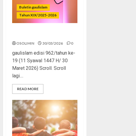
Buletin gaulislam
Tahun XIX/2025-2026
Mesra Butuh Penonton?
OSOLIHIN
30/03/2026
0
gaulislam edisi 962/tahun ke-
19 (11 Syawal 1447 H/ 30
Maret 2026) Scroll. Scroll
lagi....
READ MORE