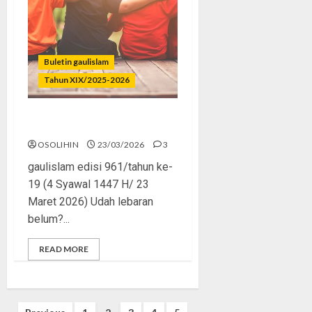
Buletin gaulislam
Tahun XIX/2025-2026
Bestie Tapi Ngejerumusin?
OSOLIHIN
23/03/2026
3
gaulislam edisi 961/tahun ke-
19 (4 Syawal 1447 H/ 23
Maret 2026) Udah lebaran
belum?...
READ MORE