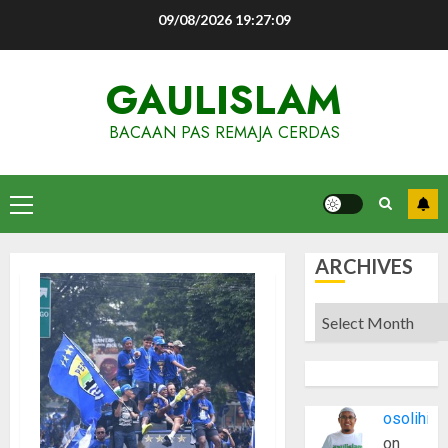
Skip
09/08/2026
19:27:10
to
content
GAULISLAM
BACAAN PAS REMAJA CERDAS
Primary
Menu
ARCHIVES
Archives
osolihin
on