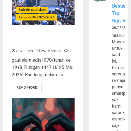
Bestie
Buletin gaulislam
Tapi
Tahun XIX/2025-2026
Ngejerum
30/03/202
'alaikumu
Lautan Biru, Umat yang
Mungkin
Rindu Bersatu
untuk
OSOLIHIN
25/05/2026
0
saat
gaulislam edisi 970/tahun ke-
ini,
19 (8 Zulhijjah 1447 H/ 25 Mei
hampir
semua
2026) Bandung malam itu...
remaja
punya
READ MORE
smartpho
ya?
Kami
sarankan,
diarahkan
saja