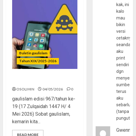
kak, ini
kalo
mau
bikin
versi
cetaknya
seandain
aku
Buletin gaulislam
print
Tahun XIX/2025-2026
sendiri
dgn
menyerta
Kenakalan yang Dilegalkan
sumber
OSOLIHIN
04/05/2026
0
terus
aku
gaulislam edisi 967/tahun ke-
sebarluas
19 (17 Zulqaidah 1447 H/ 4
(tanpa
Mei 2026) Sobat gaulislam,
pungutan
kemarin kita...
Gwenny
READ MORE