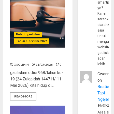
smartpho
ya?
Kami
sarankan,
diarahkan
saja
Buletin gaulislam
untuk
Tahun XIX/2025-2026
mengunju
website
gaulislam
Islam Bukan Playlist
agar
lebih…
OSOLIHIN
11/05/2026
0
gaulislam edisi 968/tahun ke-
Gwenny
19 (24 Zulqaidah 1447 H/ 11
on
Mei 2026) Kita hidup di...
Bestie
Tapi
READ MORE
Ngejerum
30/03/202
Assalamu