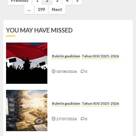
Posts
Previous
1
2
3
4
5
pagination
…
199
Next
YOU MAY HAVE MISSED
Buletin gaulislam
Tahun XIX/2025-2026
Saat Politik Cuma Gimmick
03/08/2026
0
Buletin gaulislam
Tahun XIX/2025-2026
Saatnya Stop “Find Yourself”
27/07/2026
0