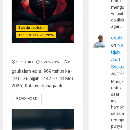
untuk
mengunju
website
gaulislam
agar…
Buletin gaulislam
Tahun XIX/2025-2026
osolihin
on
No
Ujub,
Dosa Rasa Bahagia
Just
OSOLIHIN
18/05/2026
0
Syukur
gaulislam edisi 969/tahun ke-
30/03/202
19 (1 Zulhijjah 1447 H/ 18 Mei
Mungkin
2026) Katanya bahagia itu...
untuk
saat
READ MORE
ini,
hampir
semua
remaja
punya