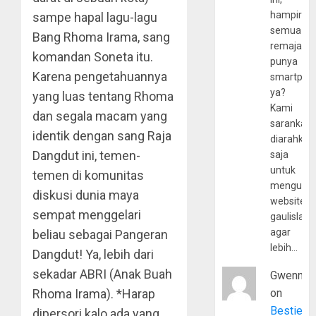
hampir
sampe hapal lagu-lagu
semua
Bang Rhoma Irama, sang
remaja
komandan Soneta itu.
punya
Karena pengetahuannya
smartpho
ya?
yang luas tentang Rhoma
Kami
dan segala macam yang
sarankan,
identik dengan sang Raja
diarahkan
Dangdut ini, temen-
saja
untuk
temen di komunitas
mengunju
diskusi dunia maya
website
sempat menggelari
gaulislam
agar
beliau sebagai Pangeran
lebih…
Dangdut! Ya, lebih dari
sekadar ABRI (Anak Buah
Gwenny
Rhoma Irama). *Harap
on
Bestie
dipersori kalo ada yang