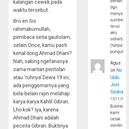
sendiri
kalangan cewek pada
dgn
waktu tersebut.
menyerta
sumber
Bro en Sis
terus
rahimakumullah,
aku
pembaca setia gaulislam,
sebarluas
selain Once, kamu pasti
(tanpa
pungutan
kenal dong Ahmad Dhani?
Nah, saking ngefansnya
Agus
sama mantan pentolan
on
No
atau ‘ruhnya’ Dewa 19 ini,
Ujub,
Just
ada penggemarnya yang
Syukur
bela-belain rajin melahap
13/11/202
karya-karya Kahlil Gibran.
Bolehkah
Lho kok? Iya, karena
kami
Ahmad Dhani adalah
cetak
pecinta Gibran. Buktinya
sendiri