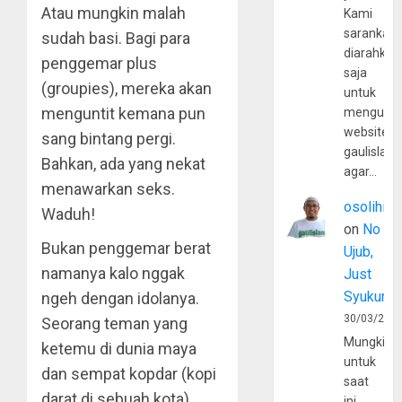
Atau mungkin malah
Kami
sarankan,
sudah basi. Bagi para
diarahkan
penggemar plus
saja
(groupies), mereka akan
untuk
menguntit kemana pun
mengunju
website
sang bintang pergi.
gaulislam
Bahkan, ada yang nekat
agar…
menawarkan seks.
osolihin
Waduh!
on
No
Bukan penggemar berat
Ujub,
namanya kalo nggak
Just
Syukur
ngeh dengan idolanya.
30/03/202
Seorang teman yang
Mungkin
ketemu di dunia maya
untuk
dan sempat kopdar (kopi
saat
darat di sebuah kota)
ini,