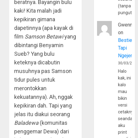
beratnya. Bayangin bulu
(tanpa
kaki! Kita malah jadi
pungutan
kepikiran gimana
Gwenny
dapetinnya (apa kayak di
on
film
Samson Betawi
yang
Bestie
dibintangi Benyamin
Tapi
Sueb? Yang bulu
Ngejerum
keteknya dicabutin
30/03/202
musuhnya pas Samson
Halo
kak, ini
tidur pules untuk
kalo
merontokkan
mau
kekuatannya). Ah, nggak
bikin
kepikiran dah. Tapi yang
versi
cetaknya
jelas itu diakui seorang
seandain
Baladewa
(komunitas
aku
penggemar Dewa) dari
print