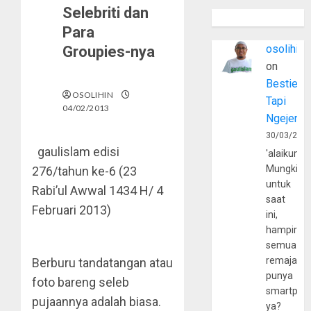
Selebriti dan
Para
osolihin
Groupies-nya
on
Bestie
OSOLIHIN
Tapi
04/02/2013
Ngejerum
30/03/202
gaulislam edisi
'alaikumu
Mungkin
276/tahun ke-6 (23
untuk
Rabi’ul Awwal 1434 H/ 4
saat
Februari 2013)
ini,
hampir
semua
remaja
Berburu tandatangan atau
punya
foto bareng seleb
smartpho
pujaannya adalah biasa.
ya?