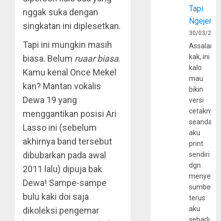
Tapi
nggak suka dengan
Ngejerum
singkatan ini diplesetkan.
30/03/202
Tapi ini mungkin masih
Assalamu
kak, ini
biasa. Belum
ruaar biasa
.
kalo
Kamu kenal Once Mekel
mau
kan? Mantan vokalis
bikin
Dewa 19 yang
versi
cetaknya
menggantikan posisi Ari
seandain
Lasso ini (sebelum
aku
akhirnya band tersebut
print
dibubarkan pada awal
sendiri
dgn
2011 lalu) dipuja bak
menyerta
Dewa! Sampe-sampe
sumber
bulu kaki doi saja
terus
aku
dikoleksi pengemar
sebarluas