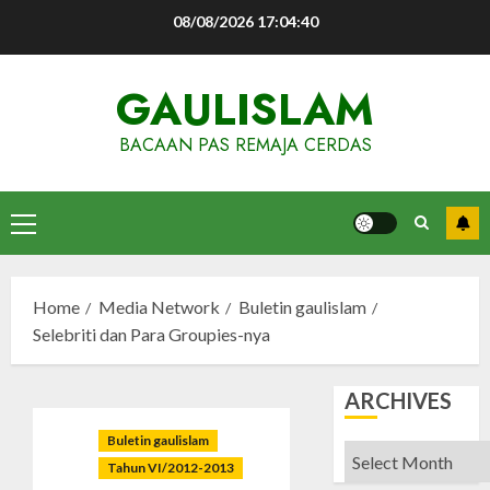
Skip
08/08/2026
17:04:41
to
content
GAULISLAM
BACAAN PAS REMAJA CERDAS
Primary
Menu
Home
Media Network
Buletin gaulislam
Selebriti dan Para Groupies-nya
ARCHIVES
Buletin gaulislam
Archives
Tahun VI/2012-2013