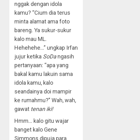
nggak dengan idola
kamu? “Cium dia terus
minta alamat ama foto
bareng. Ya sukur-sukur
kalo mau ML.
Hehehehe…” ungkap Irfan
jujur ketika
SoDa
ngasih
pertanyaan: “apa yang
bakal kamu lakuin sama
idola kamu, kalo
seandainya doi mampir
ke rumahmu?” Wah, wah,
gawat
tenan iki!
Hmm… kalo gitu wajar
banget kalo Gene
Simmons dipuja para