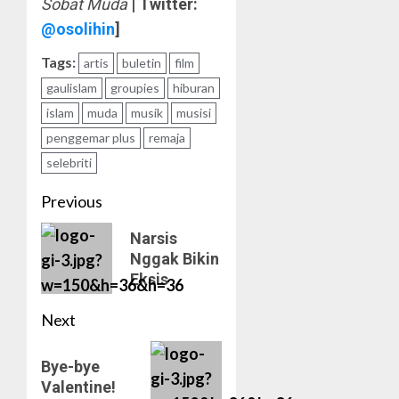
Sobat Muda
| Twitter:
@osolihin
]
Tags:
artis
buletin
film
gaulislam
groupies
hiburan
islam
muda
musik
musisi
penggemar plus
remaja
selebriti
Post
Previous
navigation
Previous
Narsis
Nggak Bikin
post:
Eksis
Next
Next
Bye-bye
post:
Valentine!