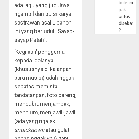
buletinny
ada lagu yang judulnya
pak
ngambil dari puisi karya
untuk
sastrawan asal Libanon
disebarlu
?
ini yang berjudul “Sayap-
sayap Patah”.
‘Kegilaan’ penggemar
kepada idolanya
(khususnya di kalangan
para musisi) udah nggak
sebatas meminta
tandatangan, foto bareng,
mencubit, menjambak,
mencium, menjawil-jawil
(ada yang ngajak
smackdown
atau gulat
bebas nggak ya?), tapi