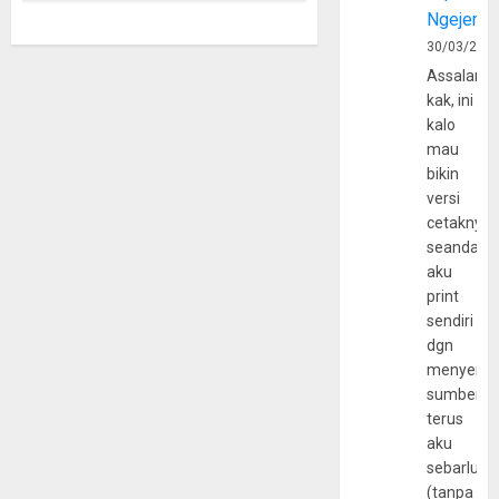
Ngejerum
30/03/202
Assalamu
kak, ini
kalo
mau
bikin
versi
cetaknya
seandain
aku
print
sendiri
dgn
menyerta
sumber
terus
aku
sebarluas
(tanpa