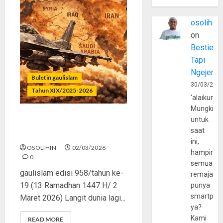
osolihin
on
Bestie
Tapi
Ngejerum
Buletin gaulislam
30/03/202
Tahun XIX/2025-2026
'alaikumu
Mungkin
untuk
Geopolitik Panas, Muslim
saat
Tetap Waras
ini,
OSOLIHIN
02/03/2026
hampir
0
semua
gaulislam edisi 958/tahun ke-
remaja
19 (13 Ramadhan 1447 H/ 2
punya
smartpho
Maret 2026) Langit dunia lagi...
ya?
Kami
READ MORE