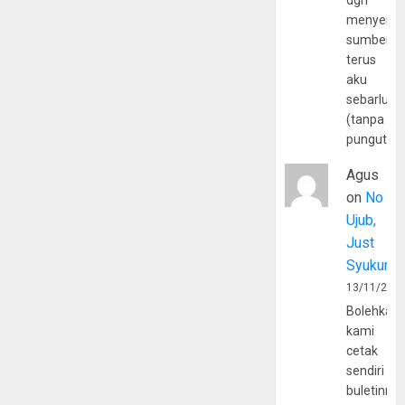
dgn
menyerta
sumber
terus
aku
sebarluas
(tanpa
pungutan
Agus
on
No
Ujub,
Just
Syukur
13/11/202
Bolehkah
kami
cetak
sendiri
buletinny