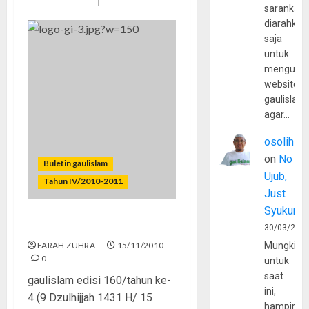
sarankan,
diarahkan
saja
untuk
mengunju
website
gaulislam
agar…
osolihin
on
No
Buletin gaulislam
Ujub,
Tahun IV/2010-2011
Just
Syukur
Dapat Apa dari Obama?
30/03/202
FARAH ZUHRA
15/11/2010
Mungkin
0
untuk
saat
gaulislam edisi 160/tahun ke-
ini,
4 (9 Dzulhijjah 1431 H/ 15
hampir