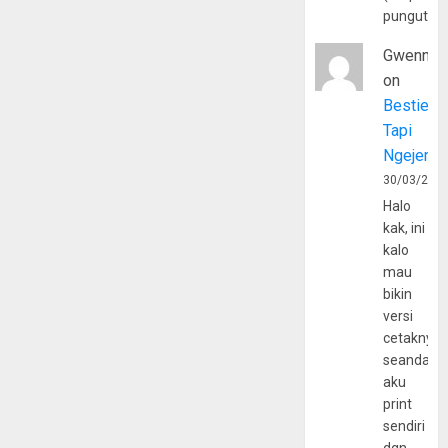
pungutan
Gwenny
on
Bestie
Tapi
Ngejerum
30/03/202
Halo
kak, ini
kalo
mau
bikin
versi
cetaknya
seandain
aku
print
sendiri