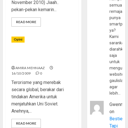
November 2010) Jiaah..
semua
pekan-pekan kemarin...
remaja
punya
READ MORE
smartpho
ya?
Kami
Opini
sarankan,
diarahkan
Terorisme Tanpa Amerika
saja
Serikat
untuk
AMIRA MEHNAAZ
mengunju
16/10/2009
0
website
gaulislam
Terorisme yang merebak
agar
secara global, berakar dari
lebih…
tindakan Amerika untuk
menjatuhkan Uni Soviet.
Gwenny
Anehnya,...
on
Bestie
READ MORE
Tapi