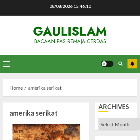
Skip
08/08/2026
15:46:10
to
content
GAULISLAM
BACAAN PAS REMAJA CERDAS
Primary
Menu
Home
amerika serikat
ARCHIVES
amerika serikat
Archives