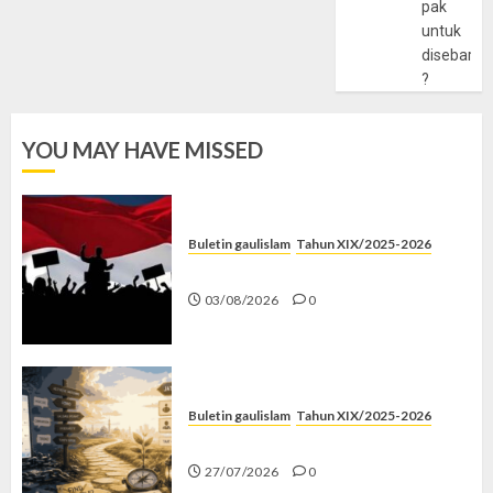
pak
untuk
disebarlu
?
YOU MAY HAVE MISSED
Buletin gaulislam
Tahun XIX/2025-2026
Saat Politik Cuma Gimmick
03/08/2026
0
Buletin gaulislam
Tahun XIX/2025-2026
Saatnya Stop “Find Yourself”
27/07/2026
0