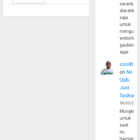
sarankan,
diarahkan
saja
untuk
mengunju
website
gaulislam
agar…
osolihin
on
No
Ujub,
Just
Syukur
30/03/202
Mungkin
untuk
saat
ini,
hampir