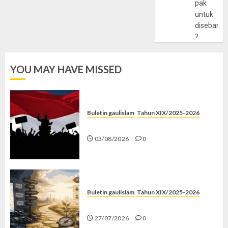
pak
untuk
disebarlu
?
YOU MAY HAVE MISSED
Buletin gaulislam
Tahun XIX/2025-2026
Saat Politik Cuma Gimmick
03/08/2026
0
Buletin gaulislam
Tahun XIX/2025-2026
Saatnya Stop “Find Yourself”
27/07/2026
0