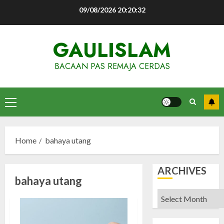
Skip
09/08/2026
20:20:33
to
content
GAULISLAM
BACAAN PAS REMAJA CERDAS
Primary
Menu
Home
bahaya utang
ARCHIVES
bahaya utang
Archives