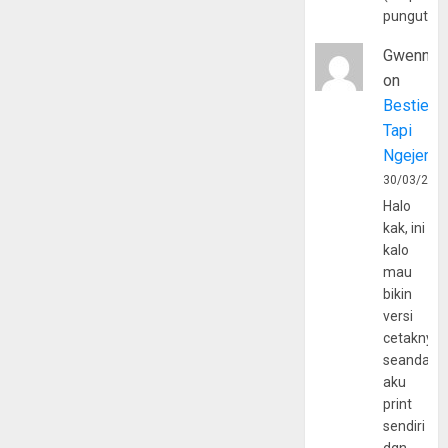
pungutan
Gwenny
on
Bestie
Tapi
Ngejerum
30/03/202
Halo
kak, ini
kalo
mau
bikin
versi
cetaknya
seandain
aku
print
sendiri