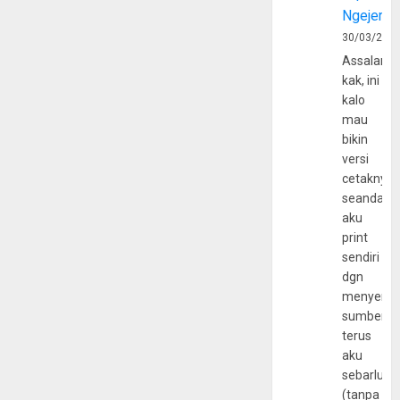
Ngejerum
30/03/202
Assalamu
kak, ini
kalo
mau
bikin
versi
cetaknya
seandain
aku
print
sendiri
dgn
menyerta
sumber
terus
aku
sebarluas
(tanpa