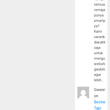
semua
remaja
punya
smartpho
ya?
Kami
sarankan,
diarahkan
saja
untuk
mengunju
website
gaulislam
agar
lebih…
Gwenny
on
Bestie
Tapi