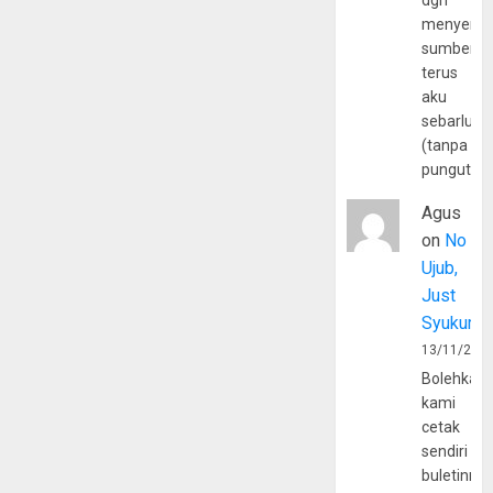
dgn
menyerta
sumber
terus
aku
sebarluas
(tanpa
pungutan
Agus
on
No
Ujub,
Just
Syukur
13/11/202
Bolehkah
kami
cetak
sendiri
buletinny