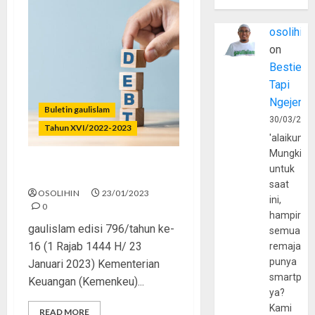
osolihin
on
Bestie
Tapi
Ngejerum
Buletin gaulislam
30/03/202
Tahun XVI/2022-2023
'alaikumu
Mungkin
untuk
Jangan Doyan Utang
saat
OSOLIHIN
23/01/2023
ini,
0
hampir
gaulislam edisi 796/tahun ke-
semua
16 (1 Rajab 1444 H/ 23
remaja
punya
Januari 2023) Kementerian
smartpho
Keuangan (Kemenkeu)...
ya?
Kami
READ MORE