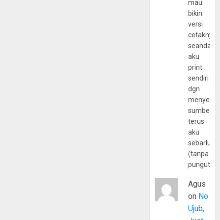
mau
bikin
versi
cetaknya
seandain
aku
print
sendiri
dgn
menyerta
sumber
terus
aku
sebarluas
(tanpa
pungutan
Agus
on
No
Ujub,