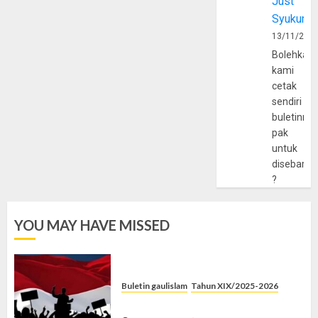
Just
Syukur
13/11/202
Bolehkah
kami
cetak
sendiri
buletinny
pak
untuk
disebarlu
?
YOU MAY HAVE MISSED
Buletin gaulislam
Tahun XIX/2025-2026
Saat Politik Cuma Gimmick