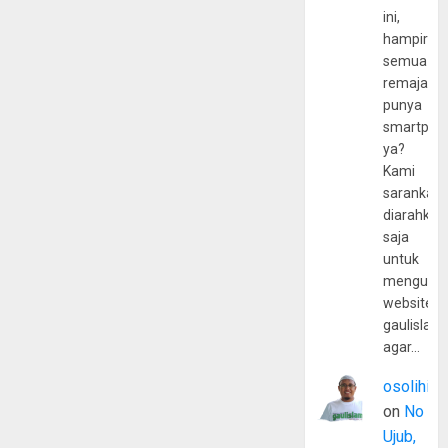
ini,
hampir
semua
remaja
punya
smartpho
ya?
Kami
sarankan,
diarahkan
saja
untuk
mengunju
website
gaulislam
agar…
osolihin
on
No
Ujub,