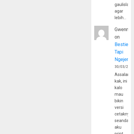
gaulislam
agar
lebih…
Gwenny
on
Bestie
Tapi
Ngejerum
30/03/202
Assalamu
kak, ini
kalo
mau
bikin
versi
cetaknya
seandain
aku
print