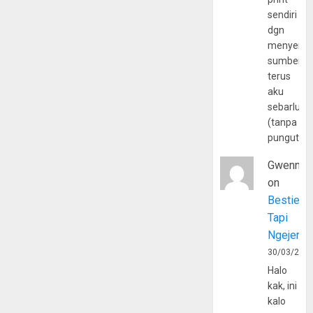
sendiri
dgn
menyerta
sumber
terus
aku
sebarluas
(tanpa
pungutan
Gwenny
on
Bestie
Tapi
Ngejerum
30/03/202
Halo
kak, ini
kalo