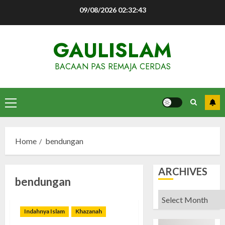
Skip
09/08/2026
02:32:44
to
content
GAULISLAM
BACAAN PAS REMAJA CERDAS
Primary
Menu
Home
bendungan
ARCHIVES
bendungan
Archives
Indahnya Islam
Khazanah