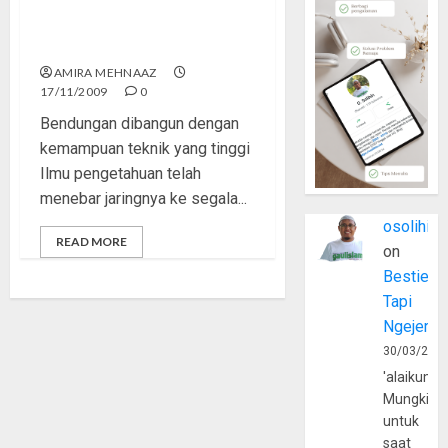
Menelusuri Bendungan di
Masa Islam
AMIRA MEHNAAZ
17/11/2009
0
Bendungan dibangun dengan
kemampuan teknik yang tinggi
Ilmu pengetahuan telah
menebar jaringnya ke segala...
osolihin
READ MORE
on
Bestie
Tapi
Ngejerum
30/03/202
'alaikumu
Mungkin
untuk
saat