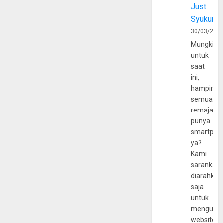
Just
Syukur
30/03/202
Mungkin
untuk
saat
ini,
hampir
semua
remaja
punya
smartpho
ya?
Kami
sarankan,
diarahkan
saja
untuk
mengunju
website