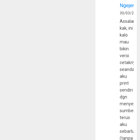
Ngejerum
30/03/202
Assalamu
kak, ini
kalo
mau
bikin
versi
cetaknya
seandain
aku
print
sendiri
dgn
menyerta
sumber
terus
aku
sebarluas
(tanpa