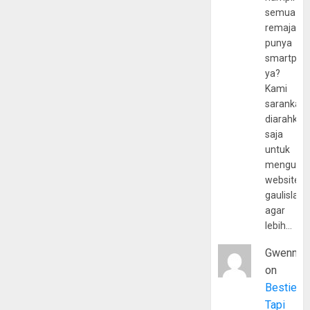
semua
remaja
punya
smartpho
ya?
Kami
sarankan,
diarahkan
saja
untuk
mengunju
website
gaulislam
agar
lebih…
Gwenny
on
Bestie
Tapi