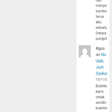
dgn
menyerta
sumber
terus
aku
sebarluas
(tanpa
pungutan
Agus
on
No
Ujub,
Just
Syukur
13/11/202
Bolehkah
kami
cetak
sendiri
buletinny