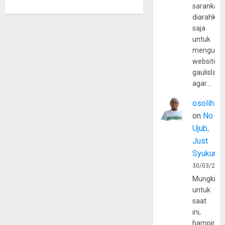
sarankan,
diarahkan
saja
untuk
mengunju
website
gaulislam
agar…
osolihin
on
No
Ujub,
Just
Syukur
30/03/202
Mungkin
untuk
saat
ini,
hampir