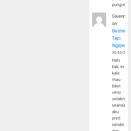
pungutan
Gwenny
on
Bestie
Tapi
Ngejerum
30/03/202
Halo
kak, ini
kalo
mau
bikin
versi
cetaknya
seandain
aku
print
sendiri