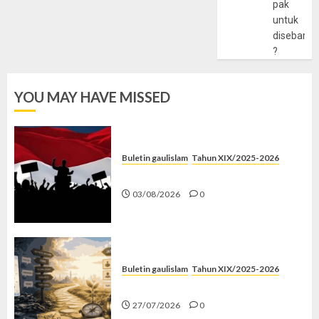
pak
untuk
disebarlu
?
YOU MAY HAVE MISSED
Buletin gaulislam
Tahun XIX/2025-2026
Saat Politik Cuma Gimmick
03/08/2026
0
Buletin gaulislam
Tahun XIX/2025-2026
Saatnya Stop “Find Yourself”
27/07/2026
0