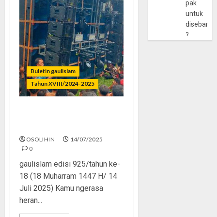
pak
untuk
disebarlu
?
Buletin gaulislam
Tahun XVIII/2024-2025
Sound Horeg Disayang,
Fatwa Ulama Dibuang
OSOLIHIN
14/07/2025
0
gaulislam edisi 925/tahun ke-
18 (18 Muharram 1447 H/ 14
Juli 2025) Kamu ngerasa
heran...