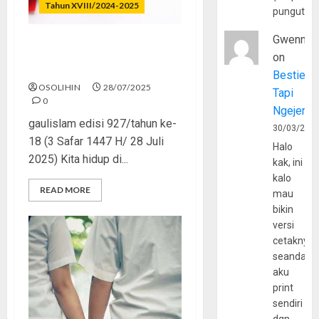
Tahun XVIII/2024-2025
pungutan
Gwenny
Virus Dihindari, Zina
on
Dimaklumi
Bestie
OSOLIHIN
28/07/2025
Tapi
0
Ngejerum
gaulislam edisi 927/tahun ke-
30/03/202
18 (3 Safar 1447 H/ 28 Juli
Halo
2025) Kita hidup di...
kak, ini
kalo
READ MORE
mau
bikin
versi
cetaknya
seandain
aku
print
sendiri