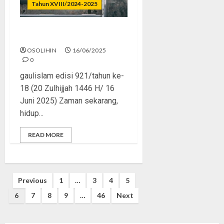
Tahun XVIII/2024-2025
Sadar Sebelum Kesasar
OSOLIHIN
16/06/2025
0
gaulislam edisi 921/tahun ke-
18 (20 Zulhijjah 1446 H/ 16
Juni 2025) Zaman sekarang,
hidup...
READ MORE
Posts
Previous
1
…
3
4
5
pagination
6
7
8
9
…
46
Next