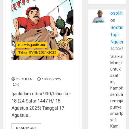
osolihin
on
Bestie
Tapi
Ngejerum
Buletin gaulislam
30/03/202
Tahun XVIII/2024-2025
'alaikumu
Mungkin
untuk
Merdeka Tapi Bohongan
saat
OSOLIHIN
18/08/2025
ini,
0
hampir
gaulislam edisi 930/tahun ke-
semua
18 (24 Safar 1447 H/ 18
remaja
punya
Agustus 2025) Tanggal 17
smartpho
Agustus...
ya?
Kami
READ MORE