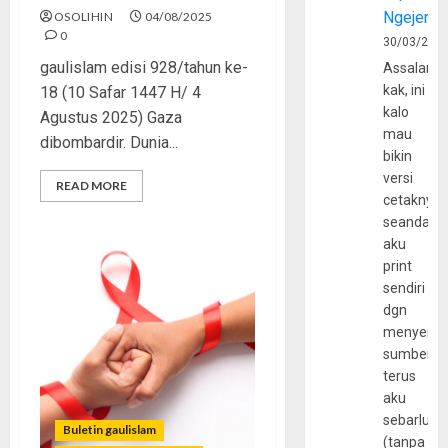
Ngejerum
OSOLIHIN
04/08/2025
0
30/03/202
gaulislam edisi 928/tahun ke-
Assalamu
kak, ini
18 (10 Safar 1447 H/ 4
kalo
Agustus 2025) Gaza
mau
dibombardir. Dunia...
bikin
versi
READ MORE
cetaknya
seandain
aku
print
sendiri
dgn
menyerta
sumber
terus
aku
sebarluas
Buletin gaulislam
(tanpa