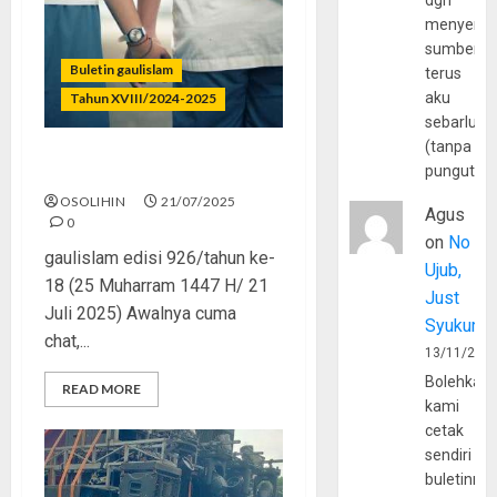
dgn
menyerta
sumber
Buletin gaulislam
terus
aku
Tahun XVIII/2024-2025
sebarluas
(tanpa
Bukan Cinta, Tapi Celaka
pungutan
OSOLIHIN
21/07/2025
Agus
0
on
No
gaulislam edisi 926/tahun ke-
Ujub,
18 (25 Muharram 1447 H/ 21
Just
Juli 2025) Awalnya cuma
Syukur
chat,...
13/11/202
Bolehkah
READ MORE
kami
cetak
sendiri
buletinny