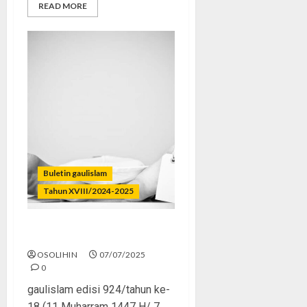
READ MORE
Buletin gaulislam
Tahun XVIII/2024-2025
Lupa Mati, Padahal Pasti
OSOLIHIN
07/07/2025
0
gaulislam edisi 924/tahun ke-
18 (11 Muharram 1447 H/ 7