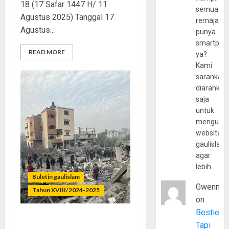
18 (17 Safar 1447 H/ 11
semua
Agustus 2025) Tanggal 17
remaja
Agustus...
punya
smartpho
READ MORE
ya?
Kami
sarankan,
diarahkan
saja
untuk
mengunju
website
gaulislam
agar
lebih…
Buletin gaulislam
Gwenny
Tahun XVIII/2024-2025
on
Bestie
Dunia Diam, Gaza Berjuang
Tapi