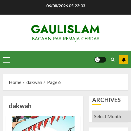
Skip
06/08/2026
05:23:04
to
content
GAULISLAM
BACAAN PAS REMAJA CERDAS
Primary
Menu
Home
dakwah
Page 6
ARCHIVES
dakwah
Archives