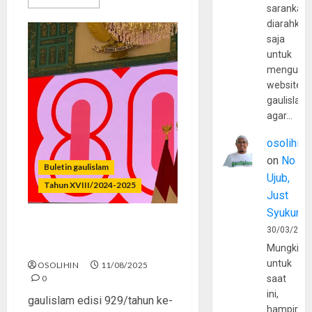
sarankan,
diarahkan
saja
untuk
mengunju
website
gaulislam
agar…
osolihin
on
No
Buletin gaulislam
Ujub,
Tahun XVIII/2024-2025
Just
Syukur
Merdeka Raga, Terjajah
30/03/202
Jiwa
Mungkin
untuk
OSOLIHIN
11/08/2025
0
saat
ini,
gaulislam edisi 929/tahun ke-
hampir