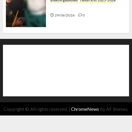
Buletin gaulislam
Tahun XIX/2025-2026
Katanya Cinta, Kok Menyiksa?
29/06/2026
0
Copyright © All rights reserved.
|
ChromeNews
by AF themes.