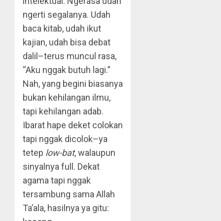
intelektual. Ngerasa udah
ngerti segalanya. Udah
baca kitab, udah ikut
kajian, udah bisa debat
dalil–terus muncul rasa,
“Aku nggak butuh lagi.”
Nah, yang begini biasanya
bukan kehilangan ilmu,
tapi kehilangan adab.
Ibarat hape deket colokan
tapi nggak dicolok–ya
tetep
low-bat
, walaupun
sinyalnya full. Dekat
agama tapi nggak
tersambung sama Allah
Ta’ala, hasilnya ya gitu: