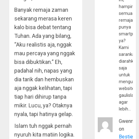
hampir
Banyak remaja zaman
semua
sekarang merasa keren
remaja
kalo bisa debat tentang
punya
smartpho
Tuhan. Ada yang bilang,
ya?
“Aku realistis aja, nggak
Kami
mau percaya yang nggak
sarankan,
bisa dibuktikan.” Eh,
diarahkan
saja
padahal nih, napas yang
untuk
dia tarik dan hembuskan
mengunju
aja nggak kelihatan, tapi
website
gaulislam
tiap hari dihirup tanpa
agar
mikir. Lucu, ya? Otaknya
lebih…
nyala, tapi hatinya gelap.
Gwenny
Islam tuh nggak pernah
on
nyuruh kita matiin logika.
Bestie