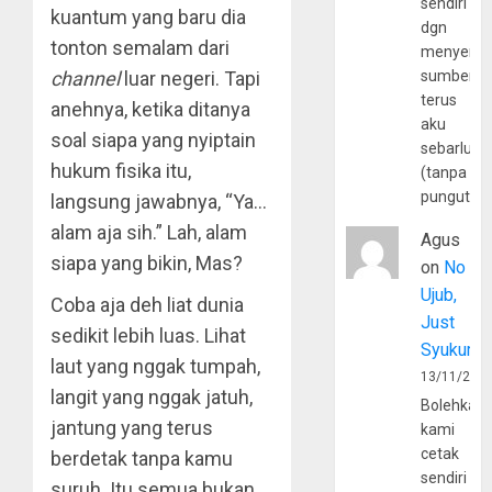
sendiri
kuantum yang baru dia
dgn
tonton semalam dari
menyerta
channel
luar negeri. Tapi
sumber
terus
anehnya, ketika ditanya
aku
soal siapa yang nyiptain
sebarluas
hukum fisika itu,
(tanpa
pungutan
langsung jawabnya, “Ya…
alam aja sih.” Lah, alam
Agus
siapa yang bikin, Mas?
on
No
Ujub,
Coba aja deh liat dunia
Just
sedikit lebih luas. Lihat
Syukur
laut yang nggak tumpah,
13/11/202
langit yang nggak jatuh,
Bolehkah
jantung yang terus
kami
cetak
berdetak tanpa kamu
sendiri
suruh. Itu semua bukan