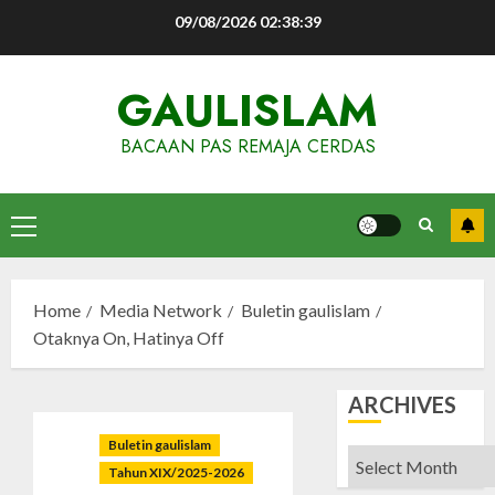
Skip
09/08/2026
02:38:40
to
content
GAULISLAM
BACAAN PAS REMAJA CERDAS
Primary
Menu
Home
Media Network
Buletin gaulislam
Otaknya On, Hatinya Off
ARCHIVES
Buletin gaulislam
Archives
Tahun XIX/2025-2026