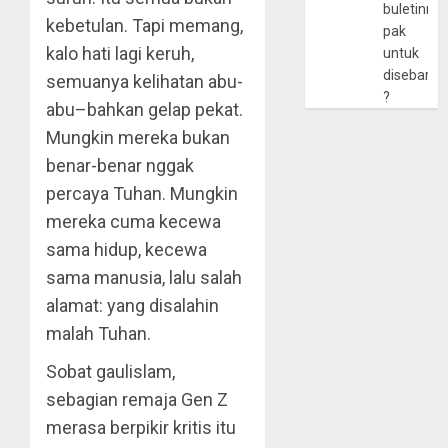
buletinny
kebetulan. Tapi memang,
pak
kalo hati lagi keruh,
untuk
disebarlu
semuanya kelihatan abu-
?
abu–bahkan gelap pekat.
Mungkin mereka bukan
benar-benar nggak
percaya Tuhan. Mungkin
mereka cuma kecewa
sama hidup, kecewa
sama manusia, lalu salah
alamat: yang disalahin
malah Tuhan.
Sobat gaulislam,
sebagian remaja Gen Z
merasa berpikir kritis itu