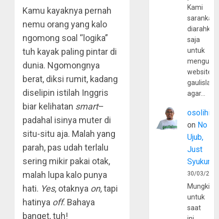
Kami
Kamu kayaknya pernah
sarankan,
nemu orang yang kalo
diarahkan
ngomong soal “logika”
saja
tuh kayak paling pintar di
untuk
mengunju
dunia. Ngomongnya
website
berat, diksi rumit, kadang
gaulislam
diselipin istilah Inggris
agar…
biar kelihatan
smart
–
osolihin
padahal isinya muter di
on
No
situ-situ aja. Malah yang
Ujub,
parah, pas udah terlalu
Just
sering mikir pakai otak,
Syukur
malah lupa kalo punya
30/03/202
Mungkin
hati.
Yes
, otaknya
on
, tapi
untuk
hatinya
off
. Bahaya
saat
banget, tuh!
ini,