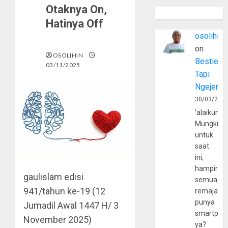
Otaknya On,
Hatinya Off
osolihin
on
OSOLIHIN
Bestie
03/11/2025
Tapi
Ngejerum
30/03/202
'alaikumu
Mungkin
untuk
saat
ini,
hampir
gaulislam
edisi
semua
941/tahun ke-19 (12
remaja
punya
Jumadil Awal 1447 H/ 3
smartpho
November 2025)
ya?