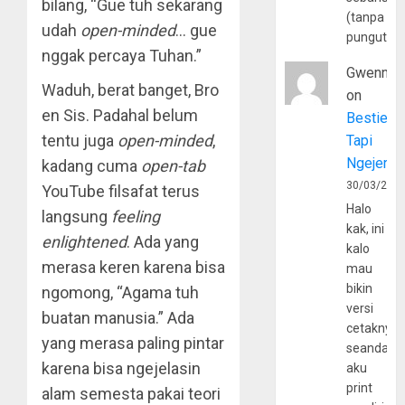
bilang, “Gue tuh sekarang
(tanpa
udah
open-minded
… gue
pungutan
nggak percaya Tuhan.”
Gwenny
Waduh, berat banget, Bro
on
en Sis. Padahal belum
Bestie
tentu juga
open-minded
,
Tapi
Ngejerum
kadang cuma
open-tab
30/03/202
YouTube filsafat terus
Halo
langsung
feeling
kak, ini
enlightened
. Ada yang
kalo
merasa keren karena bisa
mau
bikin
ngomong, “Agama tuh
versi
buatan manusia.” Ada
cetaknya
yang merasa paling pintar
seandain
karena bisa ngejelasin
aku
print
alam semesta pakai teori