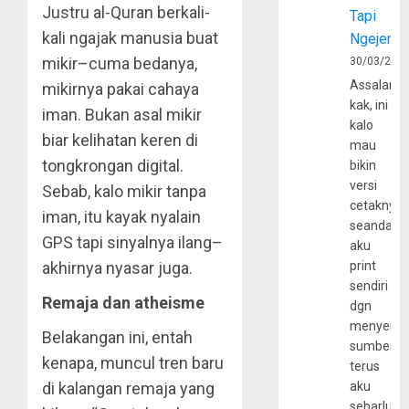
Justru al-Quran berkali-
Tapi
kali ngajak manusia buat
Ngejerum
mikir–cuma bedanya,
30/03/202
Assalamu
mikirnya pakai cahaya
kak, ini
iman. Bukan asal mikir
kalo
biar kelihatan keren di
mau
tongkrongan digital.
bikin
versi
Sebab, kalo mikir tanpa
cetaknya
iman, itu kayak nyalain
seandain
GPS tapi sinyalnya ilang–
aku
akhirnya nyasar juga.
print
sendiri
Remaja dan atheisme
dgn
menyerta
Belakangan ini, entah
sumber
kenapa, muncul tren baru
terus
di kalangan remaja yang
aku
sebarluas