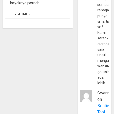
kayaknya pernah...
semua
remaja
READ MORE
punya
smartpho
ya?
Kami
sarankan,
diarahkan
saja
untuk
mengunju
website
gaulislam
agar
lebih…
Gwenny
on
Bestie
Tapi