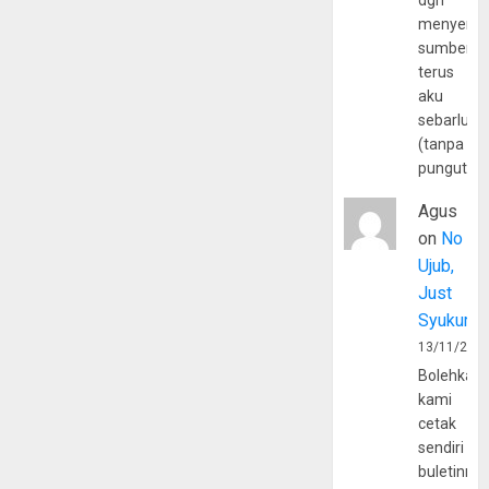
dgn
menyerta
sumber
terus
aku
sebarluas
(tanpa
pungutan
Agus
on
No
Ujub,
Just
Syukur
13/11/202
Bolehkah
kami
cetak
sendiri
buletinny