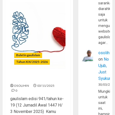
sarankan,
diarahkan
saja
untuk
mengunju
website
gaulislam
agar…
osolihin
Buletin gaulislam
on
No
Tahun XIX/2025-2026
Ujub,
Just
Syukur
Otaknya On, Hatinya Off
30/03/202
OSOLIHIN
03/11/2025
0
Mungkin
untuk
gaulislam edisi 941/tahun ke-
saat
19 (12 Jumadil Awal 1447 H/
ini,
3 November 2025) Kamu
hampir