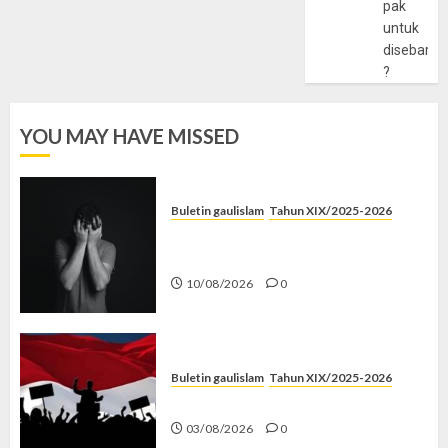
pak
untuk
disebarlu
?
YOU MAY HAVE MISSED
Buletin gaulislam
Tahun XIX/2025-2026
Syahwat Menghempaskan, Islam
Menyelamatkan
10/08/2026
0
Buletin gaulislam
Tahun XIX/2025-2026
Saat Politik Cuma Gimmick
03/08/2026
0