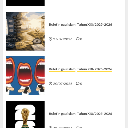
Buletin gaulislam
Tahun XIX/2025-2026
Saatnya Stop “Find Yourself”
27/07/2026
0
Buletin gaulislam
Tahun XIX/2025-2026
Kenapa Harus Ghibah?
20/07/2026
0
Buletin gaulislam
Tahun XIX/2025-2026
Piala Dunia dan Jari Netizen