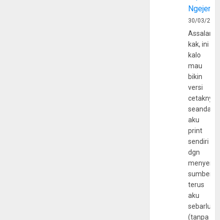
Ngejerum
30/03/202
Assalamu
kak, ini
kalo
mau
bikin
versi
cetaknya
seandain
aku
print
sendiri
dgn
menyerta
sumber
terus
aku
sebarluas
(tanpa