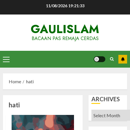
Skip
11/08/2026
19:21:33
to
content
GAULISLAM
BACAAN PAS REMAJA CERDAS
Primary
Menu
Home
hati
ARCHIVES
hati
Archives