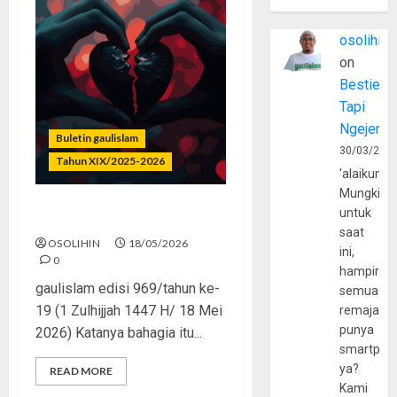
osolihin
on
Bestie
Tapi
Ngejerum
Buletin gaulislam
30/03/202
Tahun XIX/2025-2026
'alaikumu
Mungkin
untuk
Dosa Rasa Bahagia
saat
OSOLIHIN
18/05/2026
ini,
0
hampir
gaulislam edisi 969/tahun ke-
semua
19 (1 Zulhijjah 1447 H/ 18 Mei
remaja
punya
2026) Katanya bahagia itu...
smartpho
ya?
READ MORE
Kami