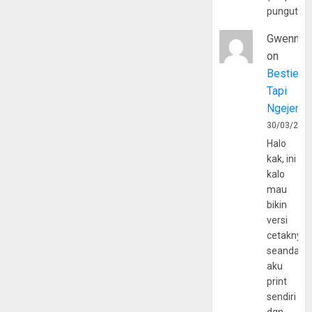
pungutan
Gwenny
on
Bestie
Tapi
Ngejerum
30/03/202
Halo
kak, ini
kalo
mau
bikin
versi
cetaknya
seandain
aku
print
sendiri