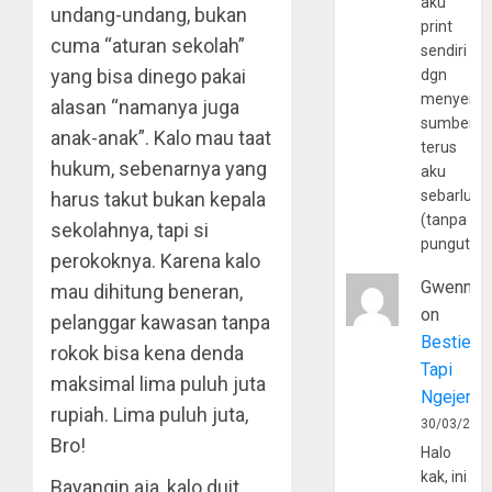
aku
undang-undang, bukan
print
cuma “aturan sekolah”
sendiri
yang bisa dinego pakai
dgn
menyerta
alasan “namanya juga
sumber
anak-anak”. Kalo mau taat
terus
hukum, sebenarnya yang
aku
sebarluas
harus takut bukan kepala
(tanpa
sekolahnya, tapi si
pungutan
perokoknya. Karena kalo
Gwenny
mau dihitung beneran,
on
pelanggar kawasan tanpa
Bestie
rokok bisa kena denda
Tapi
maksimal lima puluh juta
Ngejerum
rupiah. Lima puluh juta,
30/03/202
Bro!
Halo
kak, ini
Bayangin aja, kalo duit