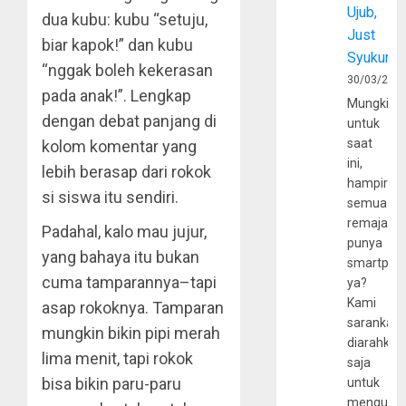
Ujub,
dua kubu: kubu “setuju,
Just
biar kapok!” dan kubu
Syukur
“nggak boleh kekerasan
30/03/202
pada anak!”. Lengkap
Mungkin
dengan debat panjang di
untuk
saat
kolom komentar yang
ini,
lebih berasap dari rokok
hampir
si siswa itu sendiri.
semua
remaja
Padahal, kalo mau jujur,
punya
yang bahaya itu bukan
smartpho
cuma tamparannya–tapi
ya?
Kami
asap rokoknya. Tamparan
sarankan,
mungkin bikin pipi merah
diarahkan
lima menit, tapi rokok
saja
bisa bikin paru-paru
untuk
mengunju