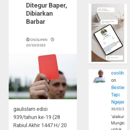
Ditegur Baper,
Dibiarkan
Barbar
OSOLIHIN
20/10/2025
osolihin
on
Bestie
Tapi
Ngejerum
gaulislam
edisi
30/03/202
939/tahun ke-19 (28
'alaikumu
Mungkin
Rabiul Akhir 1447 H/ 20
untuk