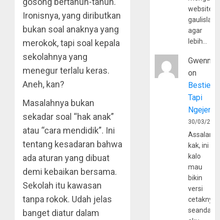
gosong bertahun-tahun.
website
Ironisnya, yang diributkan
gaulislam
bukan soal anaknya yang
agar
lebih…
merokok, tapi soal kepala
sekolahnya yang
Gwenny
menegur terlalu keras.
on
Aneh, kan?
Bestie
Tapi
Masalahnya bukan
Ngejerum
sekadar soal “hak anak”
30/03/202
atau “cara mendidik”. Ini
Assalamu
tentang kesadaran bahwa
kak, ini
kalo
ada aturan yang dibuat
mau
demi kebaikan bersama.
bikin
Sekolah itu kawasan
versi
tanpa rokok. Udah jelas
cetaknya
seandain
banget diatur dalam