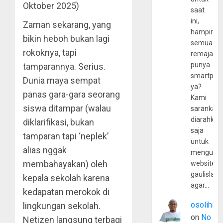
Oktober 2025)
saat
ini,
Zaman sekarang, yang
hampir
bikin heboh bukan lagi
semua
rokoknya, tapi
remaja
punya
tamparannya. Serius.
smartpho
Dunia maya sempat
ya?
panas gara-gara seorang
Kami
siswa ditampar (walau
sarankan,
diarahkan
diklarifikasi, bukan
saja
tamparan tapi ‘neplek’
untuk
alias nggak
mengunju
membahayakan) oleh
website
gaulislam
kepala sekolah karena
agar…
kedapatan merokok di
osolihin
lingkungan sekolah.
on
No
Netizen langsung terbagi