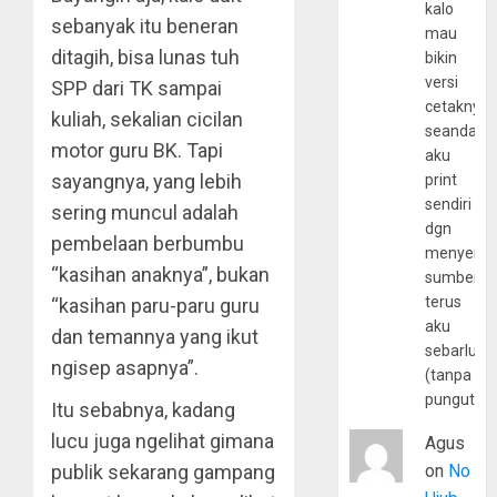
kalo
sebanyak itu beneran
mau
ditagih, bisa lunas tuh
bikin
versi
SPP dari TK sampai
cetaknya
kuliah, sekalian cicilan
seandain
motor guru BK. Tapi
aku
sayangnya, yang lebih
print
sendiri
sering muncul adalah
dgn
pembelaan berbumbu
menyerta
“kasihan anaknya”, bukan
sumber
terus
“kasihan paru-paru guru
aku
dan temannya yang ikut
sebarluas
ngisep asapnya”.
(tanpa
pungutan
Itu sebabnya, kadang
lucu juga ngelihat gimana
Agus
publik sekarang gampang
on
No