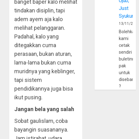
Ujub,
banget baper kalo melihat
Just
tindakan disiplin, tapi
Syukur
adem ayem aja kalo
13/11/202
melihat pelanggaran.
Bolehkah
Padahal, kalo yang
kami
ditegakkan cuma
cetak
sendiri
perasaan, bukan aturan,
buletinny
lama-lama bukan cuma
pak
muridnya yang keblinger,
untuk
tapi sistem
disebarlu
?
pendidikannya juga bisa
ikut pusing.
Jangan bela yang salah
Sobat gaulislam, coba
bayangin suasananya.
Jam istirahat, udara