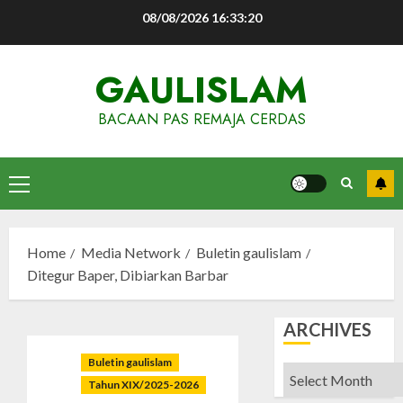
Skip
08/08/2026
16:33:21
to
content
GAULISLAM
BACAAN PAS REMAJA CERDAS
Primary
Menu
Home
Media Network
Buletin gaulislam
Ditegur Baper, Dibiarkan Barbar
ARCHIVES
Buletin gaulislam
Archives
Tahun XIX/2025-2026