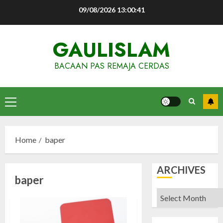
Skip
09/08/2026
13:00:42
to
content
GAULISLAM
BACAAN PAS REMAJA CERDAS
Primary
Menu
Home
baper
ARCHIVES
baper
Archives