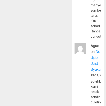
dgn
menyerta
sumber
terus
aku
sebarluas
(tanpa
pungutan
Agus
on
No
Ujub,
Just
Syukur
13/11/202
Bolehkah
kami
cetak
sendiri
buletinny