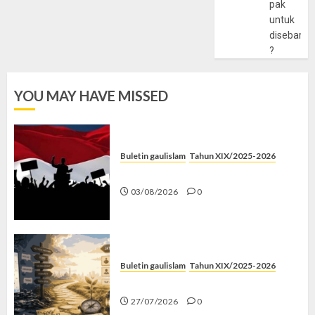
pak
untuk
disebarlu
?
YOU MAY HAVE MISSED
Buletin gaulislam
Tahun XIX/2025-2026
Saat Politik Cuma Gimmick
03/08/2026
0
Buletin gaulislam
Tahun XIX/2025-2026
Saatnya Stop “Find Yourself”
27/07/2026
0