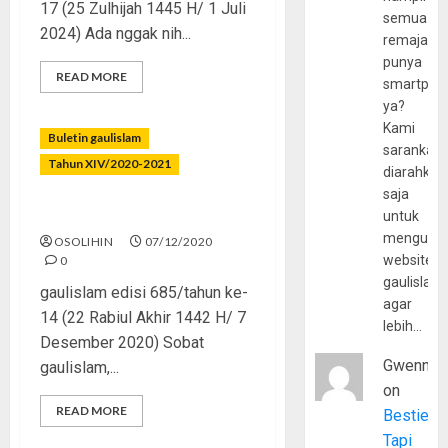
17 (25 Zulhijah 1445 H/ 1 Juli
semua
2024) Ada nggak nih...
remaja
punya
READ MORE
smartpho
ya?
Kami
Buletin gaulislam
sarankan,
Tahun XIV/2020-2021
diarahkan
saja
Setop Mager, Jangan Baper
untuk
mengunju
OSOLIHIN
07/12/2020
website
0
gaulislam
gaulislam edisi 685/tahun ke-
agar
14 (22 Rabiul Akhir 1442 H/ 7
lebih…
Desember 2020) Sobat
Gwenny
gaulislam,...
on
READ MORE
Bestie
Tapi