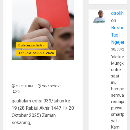
osolihin
on
Bestie
Tapi
Ngejerum
Buletin gaulislam
30/03/202
Tahun XIX/2025-2026
'alaikumu
Mungkin
untuk
Ditegur Baper, Dibiarkan
saat
Barbar
ini,
OSOLIHIN
20/10/2025
hampir
0
semua
gaulislam edisi 939/tahun ke-
remaja
19 (28 Rabiul Akhir 1447 H/ 20
punya
smartpho
Oktober 2025) Zaman
ya?
sekarang,...
Kami