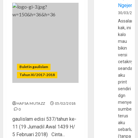
Ngejerum
30/03/202
Assalamu
kak, ini
kalo
mau
bikin
versi
cetaknya
Buletin gaulislam
seandain
Tahun XI/2017-2018
aku
print
sendiri
Cinta Tanpa Cela
dgn
menyerta
HAFSA MUTAZZ
05/02/2018
sumber
0
terus
gaulislam edisi 537/tahun ke-
aku
11 (19 Jumadil Awal 1439 H/
sebarluas
5 Februari 2018) Cinta...
(tanpa