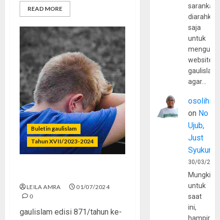
sarankan,
READ MORE
diarahkan
saja
untuk
mengunju
website
gaulislam
agar…
osolihin
on
No
Ujub,
Buletin gaulislam
Just
Tahun XVII/2023-2024
Syukur
30/03/202
Remaja Baper dan Labil
Mungkin
untuk
LEILA AMRA
01/07/2024
0
saat
ini,
gaulislam edisi 871/tahun ke-
hampir