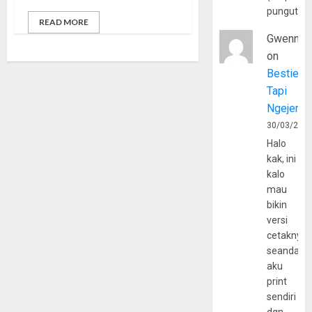
pungutan
READ MORE
Gwenny
on
Bestie
Tapi
Ngejerum
30/03/202
Halo
kak, ini
kalo
mau
bikin
versi
cetaknya
seandain
aku
print
sendiri