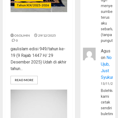
dgn
Tahun XIX/2025-2026
menyerta
sumber
terus
Resolusi Banyak, Tobat
aku
Kapan?
sebarluas
(tanpa
OSOLIHIN
29/12/2025
0
pungutan
gaulislam edisi 949/tahun ke-
Agus
19 (9 Rajab 1447 H/ 29
on
No
Desember 2025) Udah di akhir
Ujub,
tahun...
Just
Syukur
READ MORE
13/11/202
Bolehkah
kami
cetak
sendiri
buletinny