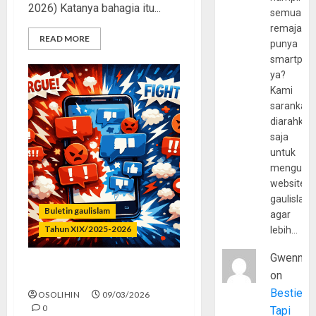
2026) Katanya bahagia itu...
semua
remaja
READ MORE
punya
smartpho
ya?
Kami
sarankan,
diarahkan
saja
untuk
mengunju
website
gaulislam
Buletin gaulislam
agar
Tahun XIX/2025-2026
lebih…
Gwenny
on
Dunia Lagi Aneh-Aneh Aja
Bestie
OSOLIHIN
09/03/2026
0
Tapi