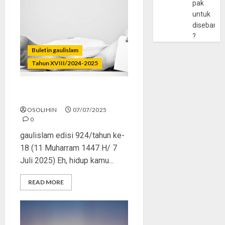
pak
untuk
disebarlu
?
Buletin gaulislam
Tahun XVIII/2024-2025
Lupa Mati, Padahal Pasti
OSOLIHIN
07/07/2025
0
gaulislam edisi 924/tahun ke-
18 (11 Muharram 1447 H/ 7
Juli 2025) Eh, hidup kamu...
READ MORE