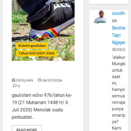
osolihin
on
Bestie
Tapi
Ngejerum
Buletin gaulislam
30/03/202
Tahun XIX/2025-2026
'alaikumu
Mungkin
untuk
Menolak Penyimpangan
saat
OSOLIHIN
06/07/2026
ini,
0
hampir
gaulislam edisi 976/tahun ke-
semua
19 (21 Muharram 1448 H/ 6
remaja
punya
Juli 2026) Menolak suatu
smartpho
perbuatan...
ya?
Kami
READ MORE