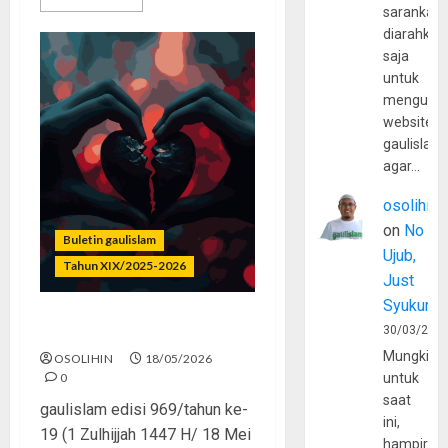
sarankan,
diarahkan
saja
untuk
mengunju
website
gaulislam
agar…
osolihin
on
No
Buletin gaulislam
Ujub,
Tahun XIX/2025-2026
Just
Syukur
Dosa Rasa Bahagia
30/03/202
Mungkin
OSOLIHIN
18/05/2026
0
untuk
saat
gaulislam edisi 969/tahun ke-
ini,
19 (1 Zulhijjah 1447 H/ 18 Mei
hampir