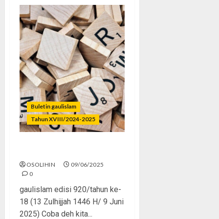
Buletin gaulislam
Tahun XVIII/2024-2025
Ada Dosa di Balik Kata
OSOLIHIN
09/06/2025
0
gaulislam edisi 920/tahun ke-
18 (13 Zulhijjah 1446 H/ 9 Juni
2025) Coba deh kita...