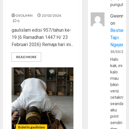
pungutan
Biasa Maksiat, Lupa Akhirat
OSOLIHIN
23/02/2026
Gwenny
0
on
gaulislam edisi 957/tahun ke-
Bestie
19 (6 Ramadhan 1447 H/ 23
Tapi
Februari 2026) Remaja hari ini...
Ngejerum
30/03/202
READ MORE
Halo
kak, ini
kalo
mau
bikin
versi
cetaknya
seandain
aku
print
sendiri
Buletin gaulislam