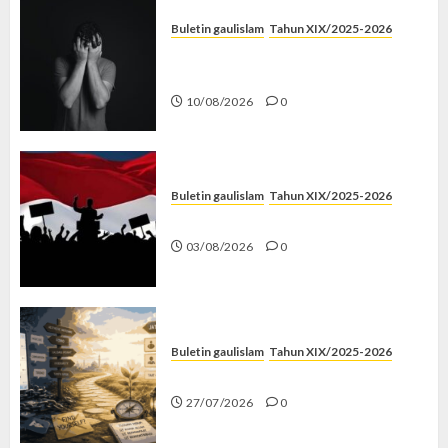
Buletin gaulislam
Tahun XIX/2025-2026
Syahwat Menghempaskan, Islam
Menyelamatkan
10/08/2026
0
Buletin gaulislam
Tahun XIX/2025-2026
Saat Politik Cuma Gimmick
03/08/2026
0
Buletin gaulislam
Tahun XIX/2025-2026
Saatnya Stop “Find Yourself”
27/07/2026
0