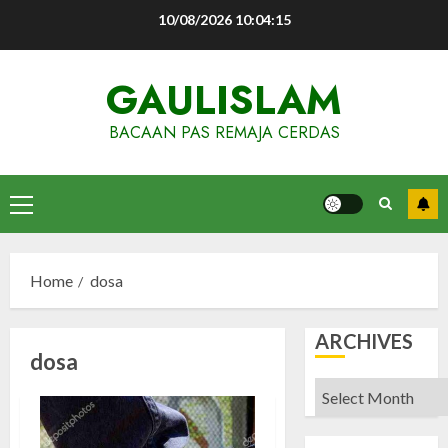
Skip
10/08/2026
10:04:16
to
content
GAULISLAM
BACAAN PAS REMAJA CERDAS
Primary
Menu
Home
dosa
ARCHIVES
dosa
Archives