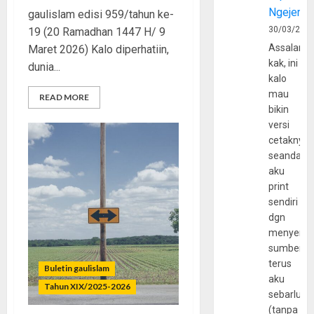
Ngejerum
gaulislam edisi 959/tahun ke-
30/03/202
19 (20 Ramadhan 1447 H/ 9
Assalamu
Maret 2026) Kalo diperhatiin,
kak, ini
dunia...
kalo
mau
READ MORE
bikin
versi
cetaknya
seandain
aku
print
sendiri
dgn
menyerta
sumber
terus
Buletin gaulislam
aku
Tahun XIX/2025-2026
sebarluas
(tanpa