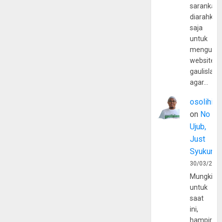
sarankan,
diarahkan
saja
untuk
mengunju
website
gaulislam
agar…
osolihin
on
No
Ujub,
Just
Syukur
30/03/202
Mungkin
untuk
saat
ini,
hampir