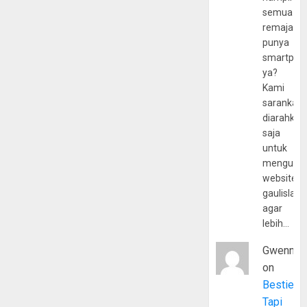
semua
remaja
punya
smartpho
ya?
Kami
sarankan,
diarahkan
saja
untuk
mengunju
website
gaulislam
agar
lebih…
Gwenny
on
Bestie
Tapi