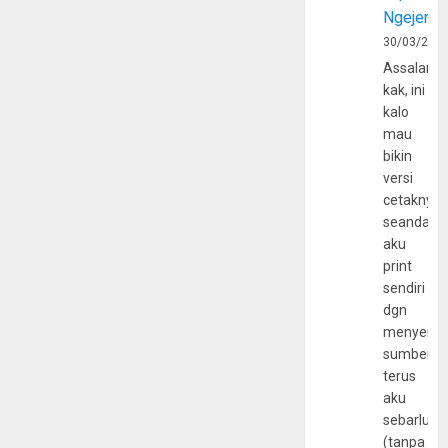
Ngejerum
30/03/202
Assalamu
kak, ini
kalo
mau
bikin
versi
cetaknya
seandain
aku
print
sendiri
dgn
menyerta
sumber
terus
aku
sebarluas
(tanpa