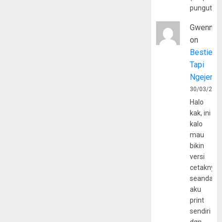
pungutan
Gwenny
on
Bestie
Tapi
Ngejerum
30/03/202
Halo
kak, ini
kalo
mau
bikin
versi
cetaknya
seandain
aku
print
sendiri