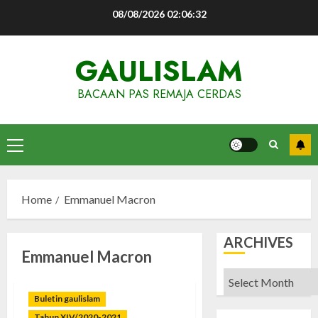
Skip
08/08/2026
02:06:33
to
content
GAULISLAM
BACAAN PAS REMAJA CERDAS
Primary
Menu
Home
Emmanuel Macron
ARCHIVES
Emmanuel Macron
Archives
Buletin gaulislam
Tahun XIV/2020-2021