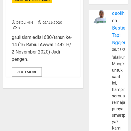
osolihin
Macron Musuh Muslim
on
OSOLIHIN
02/11/2020
Bestie
0
Tapi
gaulislam edisi 680/tahun ke-
Ngejerum
14 (16 Rabiul Awwal 1442 H/
30/03/202
2 November 2020) Jadi
'alaikumu
pengen...
Mungkin
untuk
READ MORE
saat
ini,
hampir
semua
remaja
punya
smartpho
ya?
Kami