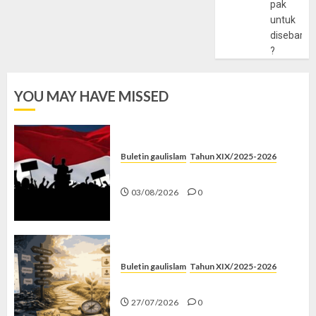
pak
untuk
disebarlu
?
YOU MAY HAVE MISSED
Buletin gaulislam
Tahun XIX/2025-2026
Saat Politik Cuma Gimmick
03/08/2026
0
Buletin gaulislam
Tahun XIX/2025-2026
Saatnya Stop “Find Yourself”
27/07/2026
0