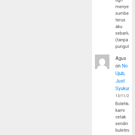
dgn
menyerta
sumber
terus
aku
sebarluas
(tanpa
pungutan
Agus
on
No
Ujub,
Just
Syukur
13/11/202
Bolehkah
kami
cetak
sendiri
buletinny