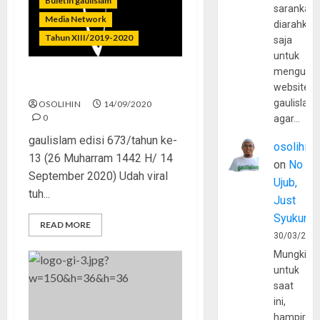
Buletin gaulislam
sarankan,
Media Network
diarahkan
Tahun XIII/2019-2020
saja
untuk
mengunju
Tak Putus Dirundung Fitnah
website
gaulislam
OSOLIHIN
14/09/2020
0
agar…
gaulislam edisi 673/tahun ke-
osolihin
13 (26 Muharram 1442 H/ 14
on
No
September 2020) Udah viral
Ujub,
tuh...
Just
Syukur
READ MORE
30/03/202
Mungkin
untuk
saat
ini,
hampir