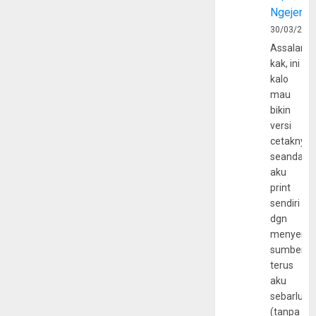
Ngejerum
30/03/202
Assalamu
kak, ini
kalo
mau
bikin
versi
cetaknya
seandain
aku
print
sendiri
dgn
menyerta
sumber
terus
aku
sebarluas
(tanpa