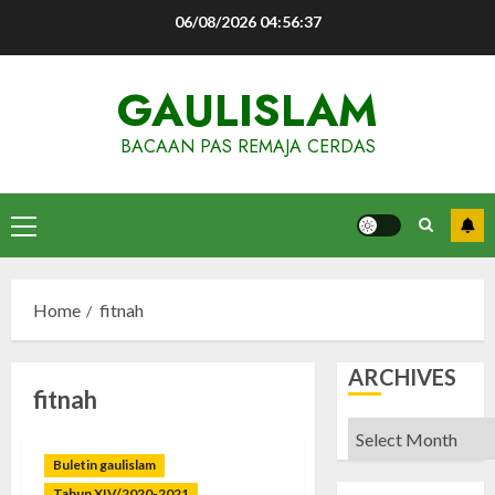
Skip
06/08/2026
04:56:37
to
content
GAULISLAM
BACAAN PAS REMAJA CERDAS
Primary
Menu
Home
fitnah
ARCHIVES
fitnah
Archives
Buletin gaulislam
Tahun XIV/2020-2021