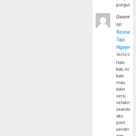
pungutan
Gwenny
on
Bestie
Tapi
Ngejerum
30/03/202
Halo
kak, ini
kalo
mau
bikin
versi
cetaknya
seandain
aku
print
sendiri