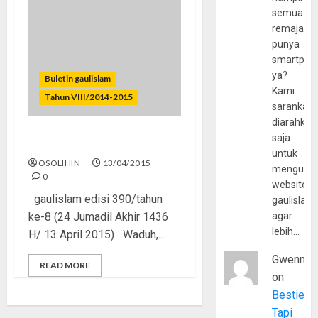
semua
remaja
punya
smartpho
ya?
Buletin gaulislam
Kami
Tahun VIII/2014-2015
sarankan,
diarahkan
saja
Jangan Asal Tuduh, Dong!
untuk
OSOLIHIN
13/04/2015
mengunju
0
website
gaulislam edisi 390/tahun
gaulislam
ke-8 (24 Jumadil Akhir 1436
agar
lebih…
H/ 13 April 2015) Waduh,...
Gwenny
READ MORE
on
Bestie
Tapi