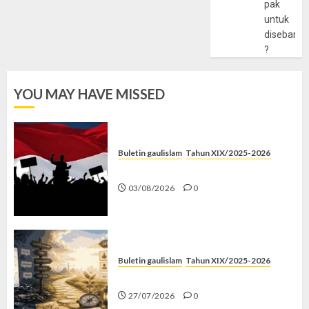
pak
untuk
disebarlu
?
YOU MAY HAVE MISSED
Buletin gaulislam
Tahun XIX/2025-2026
Saat Politik Cuma Gimmick
03/08/2026
0
Buletin gaulislam
Tahun XIX/2025-2026
Saatnya Stop “Find Yourself”
27/07/2026
0