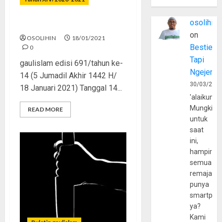
osolihin
Kita dan Ulama
on
OSOLIHIN
18/01/2021
Bestie
0
Tapi
gaulislam edisi 691/tahun ke-
Ngejerum
14 (5 Jumadil Akhir 1442 H/
30/03/202
18 Januari 2021) Tanggal 14...
'alaikumu
Mungkin
READ MORE
untuk
saat
ini,
hampir
semua
remaja
punya
smartpho
ya?
Kami