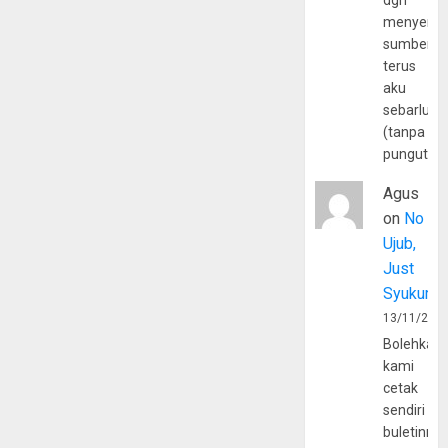
dgn
menyerta
sumber
terus
aku
sebarluas
(tanpa
pungutan
Agus
on
No
Ujub,
Just
Syukur
13/11/202
Bolehkah
kami
cetak
sendiri
buletinny