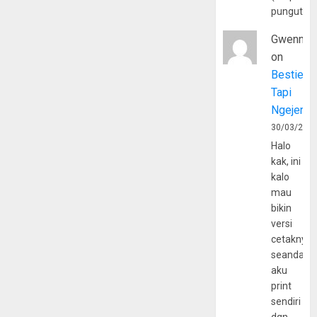
pungutan
Gwenny
on
Bestie
Tapi
Ngejerum
30/03/202
Halo
kak, ini
kalo
mau
bikin
versi
cetaknya
seandain
aku
print
sendiri