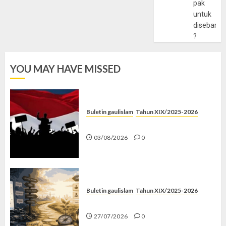
pak
untuk
disebarlu
?
YOU MAY HAVE MISSED
Buletin gaulislam
Tahun XIX/2025-2026
Saat Politik Cuma Gimmick
03/08/2026
0
Buletin gaulislam
Tahun XIX/2025-2026
Saatnya Stop “Find Yourself”
27/07/2026
0