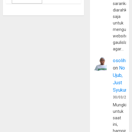
sarankan,
diarahkan
saja
untuk
mengunju
website
gaulislam
agar…
osolihin
on
No
Ujub,
Just
Syukur
30/03/202
Mungkin
untuk
saat
ini,
hampir