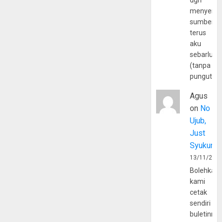
dgn
menyerta
sumber
terus
aku
sebarluas
(tanpa
pungutan
Agus
on
No
Ujub,
Just
Syukur
13/11/202
Bolehkah
kami
cetak
sendiri
buletinny