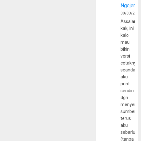
Ngejerum
30/03/202
Assalamu
kak, ini
kalo
mau
bikin
versi
cetaknya
seandain
aku
print
sendiri
dgn
menyerta
sumber
terus
aku
sebarluas
(tanpa