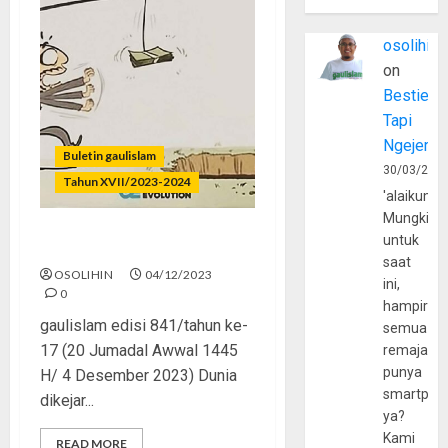
osolihin
on
Bestie
Tapi
Ngejerum
Buletin gaulislam
30/03/202
Tahun XVII/2023-2024
'alaikumu
Mungkin
untuk
Lelah Mengejar Dunia
saat
OSOLIHIN
04/12/2023
ini,
0
hampir
gaulislam edisi 841/tahun ke-
semua
17 (20 Jumadal Awwal 1445
remaja
punya
H/ 4 Desember 2023) Dunia
smartpho
dikejar...
ya?
Kami
READ MORE