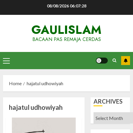
Skip
08/08/2026
06:07:28
to
content
GAULISLAM
BACAAN PAS REMAJA CERDAS
Primary
Menu
Home
hajatul udhowiyah
ARCHIVES
hajatul udhowiyah
Archives