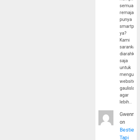
semua
remaja
punya
smartpho
ya?
Kami
sarankan,
diarahkan
saja
untuk
mengunju
website
gaulislam
agar
lebih…
Gwenny
on
Bestie
Tapi