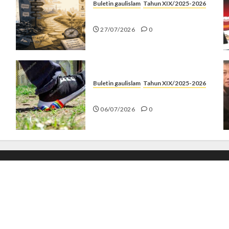
Buletin gaulislam
Tahun XIX/2025-2026
Saatnya Stop “Find Yourself”
27/07/2026
0
Buletin gaulislam
Tahun XIX/2025-2026
Menolak Penyimpangan
06/07/2026
0