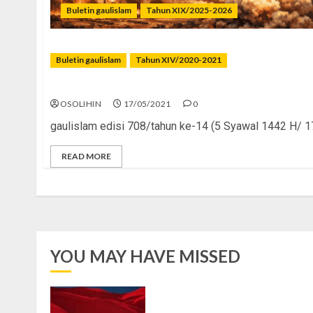
Buletin gaulislam
Tahun XIX/2025-2026
Buletin gaulislam
Tahun XIV/2020-2021
Al-Quds Milik Kami
OSOLIHIN
17/05/2021
0
gaulislam edisi 708/tahun ke-14 (5 Syawal 1442 H/ 1
READ MORE
YOU MAY HAVE MISSED