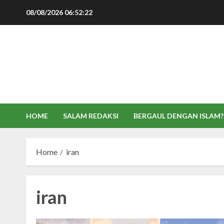
Skip
08/08/2026
06:52:22
to
content
HOME
SALAM REDAKSI
BERGAUL DENGAN ISLAM?
Home
iran
iran