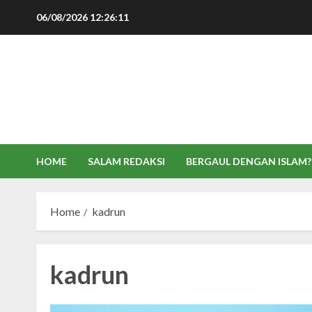
Skip
06/08/2026
12:26:11
to
content
HOME
SALAM REDAKSI
BERGAUL DENGAN ISLAM?
Home
kadrun
kadrun