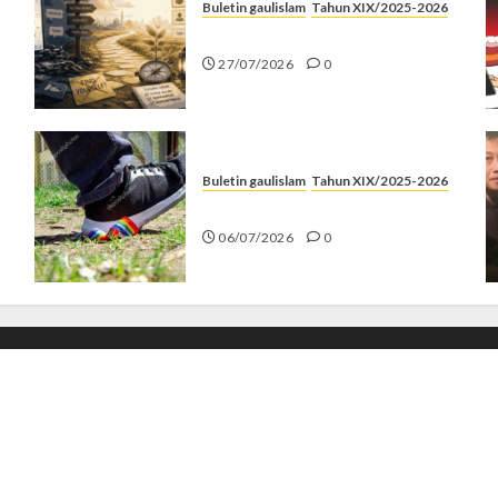
Buletin gaulislam
Tahun XIX/2025-2026
Saatnya Stop “Find Yourself”
27/07/2026
0
Buletin gaulislam
Tahun XIX/2025-2026
Menolak Penyimpangan
06/07/2026
0