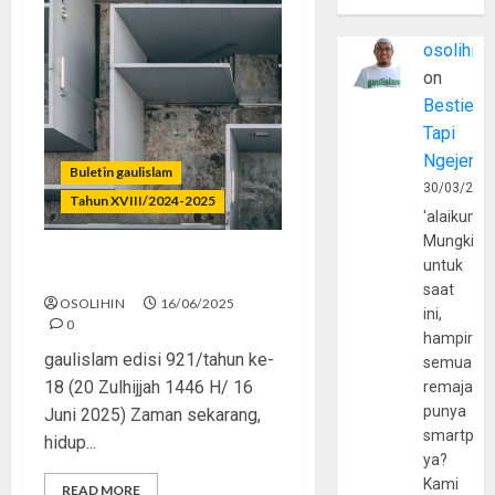
osolihin
on
Bestie
Tapi
Ngejerum
Buletin gaulislam
30/03/202
Tahun XVIII/2024-2025
'alaikumu
Mungkin
untuk
Sadar Sebelum Kesasar
saat
OSOLIHIN
16/06/2025
ini,
0
hampir
gaulislam edisi 921/tahun ke-
semua
18 (20 Zulhijjah 1446 H/ 16
remaja
punya
Juni 2025) Zaman sekarang,
smartpho
hidup...
ya?
Kami
READ MORE