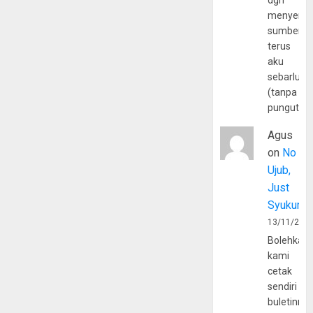
dgn
menyerta
sumber
terus
aku
sebarluas
(tanpa
pungutan
Agus
on
No
Ujub,
Just
Syukur
13/11/202
Bolehkah
kami
cetak
sendiri
buletinny