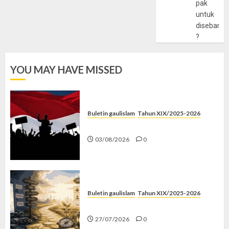
pak
untuk
disebarlu
?
YOU MAY HAVE MISSED
Buletin gaulislam
Tahun XIX/2025-2026
Saat Politik Cuma Gimmick
03/08/2026
0
Buletin gaulislam
Tahun XIX/2025-2026
Saatnya Stop “Find Yourself”
27/07/2026
0