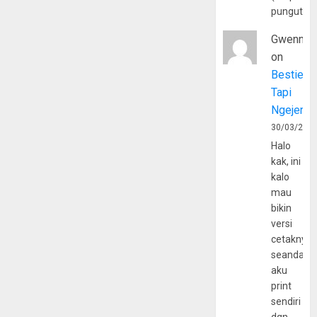
pungutan
Gwenny
on
Bestie
Tapi
Ngejerum
30/03/202
Halo
kak, ini
kalo
mau
bikin
versi
cetaknya
seandain
aku
print
sendiri