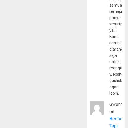
semua
remaja
punya
smartpho
ya?
Kami
sarankan,
diarahkan
saja
untuk
mengunju
website
gaulislam
agar
lebih…
Gwenny
on
Bestie
Tapi