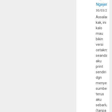
Ngejerum
30/03/202
Assalamu
kak, ini
kalo
mau
bikin
versi
cetaknya
seandain
aku
print
sendiri
dgn
menyerta
sumber
terus
aku
sebarluas
(tanpa