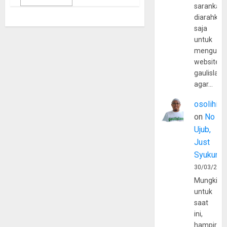
sarankan,
diarahkan
saja
untuk
mengunju
website
gaulislam
agar…
osolihin
on
No
Ujub,
Just
Syukur
30/03/202
Mungkin
untuk
saat
ini,
hampir