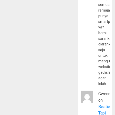
semua
remaja
punya
smartpho
ya?
Kami
sarankan,
diarahkan
saja
untuk
mengunju
website
gaulislam
agar
lebih…
Gwenny
on
Bestie
Tapi