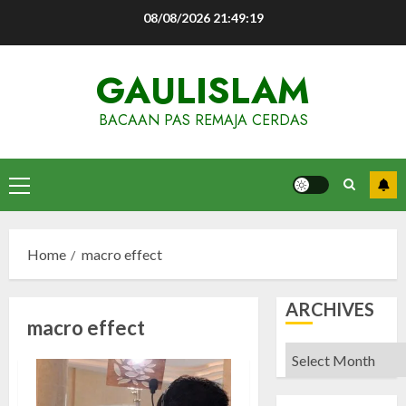
Skip
08/08/2026
21:49:19
to
content
GAULISLAM
BACAAN PAS REMAJA CERDAS
Primary
Menu
Home
macro effect
ARCHIVES
macro effect
Archives