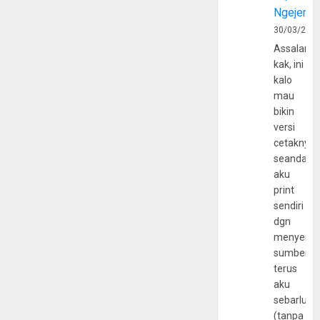
Ngejerum
30/03/202
Assalamu
kak, ini
kalo
mau
bikin
versi
cetaknya
seandain
aku
print
sendiri
dgn
menyerta
sumber
terus
aku
sebarluas
(tanpa