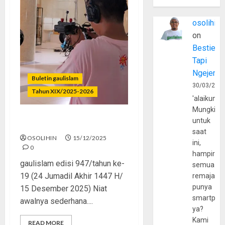
osolihin
on
Bestie
Tapi
Ngejerum
Buletin gaulislam
30/03/202
Tahun XIX/2025-2026
'alaikumu
Mungkin
untuk
Micro Drama, Macro Effect
saat
OSOLIHIN
15/12/2025
ini,
0
hampir
gaulislam edisi 947/tahun ke-
semua
19 (24 Jumadil Akhir 1447 H/
remaja
punya
15 Desember 2025) Niat
smartpho
awalnya sederhana....
ya?
Kami
READ MORE