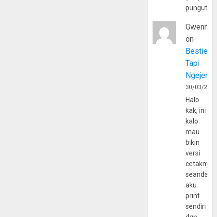
pungutan
Gwenny
on
Bestie
Tapi
Ngejerum
30/03/202
Halo
kak, ini
kalo
mau
bikin
versi
cetaknya
seandain
aku
print
sendiri