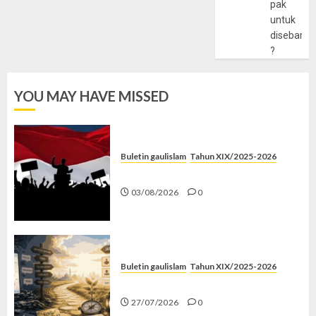
pak
untuk
disebarlu
?
YOU MAY HAVE MISSED
Buletin gaulislam
Tahun XIX/2025-2026
Saat Politik Cuma Gimmick
03/08/2026
0
Buletin gaulislam
Tahun XIX/2025-2026
Saatnya Stop “Find Yourself”
27/07/2026
0