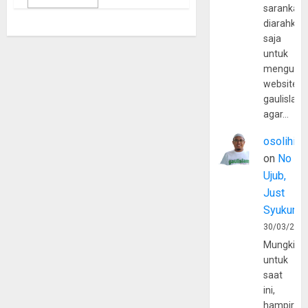
sarankan,
diarahkan
saja
untuk
mengunju
website
gaulislam
agar…
osolihin
on
No
Ujub,
Just
Syukur
30/03/202
Mungkin
untuk
saat
ini,
hampir