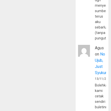
dgn
menyerta
sumber
terus
aku
sebarluas
(tanpa
pungutan
Agus
on
No
Ujub,
Just
Syukur
13/11/202
Bolehkah
kami
cetak
sendiri
buletinny