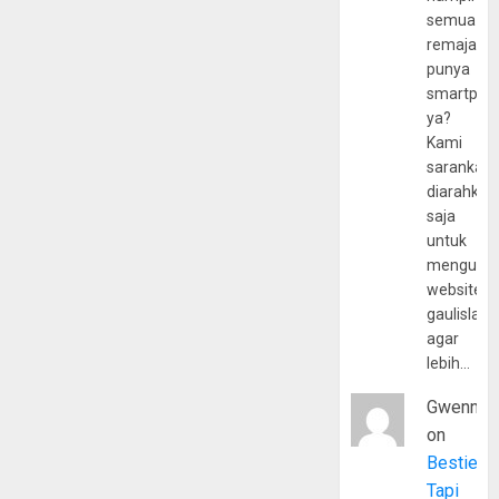
semua
remaja
punya
smartpho
ya?
Kami
sarankan,
diarahkan
saja
untuk
mengunju
website
gaulislam
agar
lebih…
Gwenny
on
Bestie
Tapi