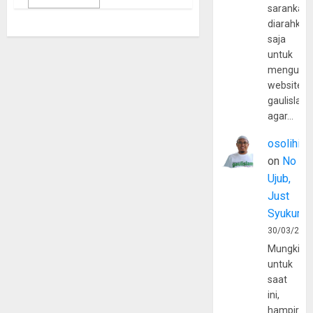
sarankan,
diarahkan
saja
untuk
mengunju
website
gaulislam
agar…
osolihin
on
No
Ujub,
Just
Syukur
30/03/202
Mungkin
untuk
saat
ini,
hampir