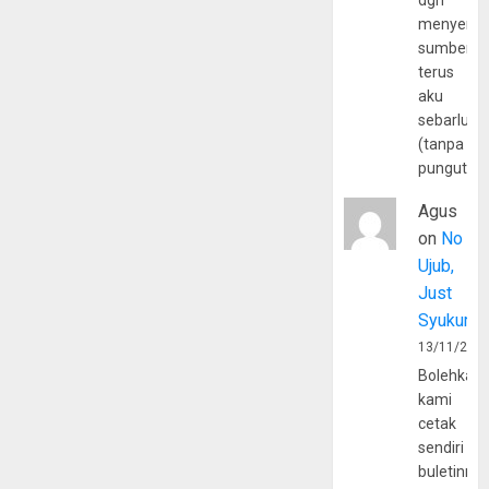
dgn
menyerta
sumber
terus
aku
sebarluas
(tanpa
pungutan
Agus
on
No
Ujub,
Just
Syukur
13/11/202
Bolehkah
kami
cetak
sendiri
buletinny