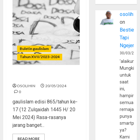
osolihin
on
Bestie
Tapi
Ngejerum
Buletin gaulislam
30/03/202
Tahun XVII/2023-2024
'alaikumu
Mungkin
untuk
Ingat Dosa?
saat
OSOLIHIN
20/05/2024
ini,
0
hampir
gaulislam edisi 865/tahun ke-
semua
17 (12 Zulqaidah 1445 H/ 20
remaja
punya
Mei 2024) Rasa-rasanya
smartpho
jarang banget...
ya?
Kami
READ MORE