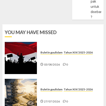
pak
untuk
disebarlu
?
YOU MAY HAVE MISSED
Buletin gaulislam
Tahun XIX/2025-2026
Saat Politik Cuma Gimmick
03/08/2026
0
Buletin gaulislam
Tahun XIX/2025-2026
Saatnya Stop “Find Yourself”
27/07/2026
0