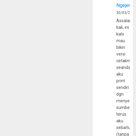
Ngejerum
30/03/202
Assalamu
kak, ini
kalo
mau
bikin
versi
cetaknya
seandain
aku
print
sendiri
dgn
menyerta
sumber
terus
aku
sebarluas
(tanpa