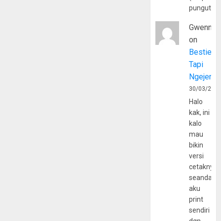
pungutan
Gwenny
on
Bestie
Tapi
Ngejerum
30/03/202
Halo
kak, ini
kalo
mau
bikin
versi
cetaknya
seandain
aku
print
sendiri