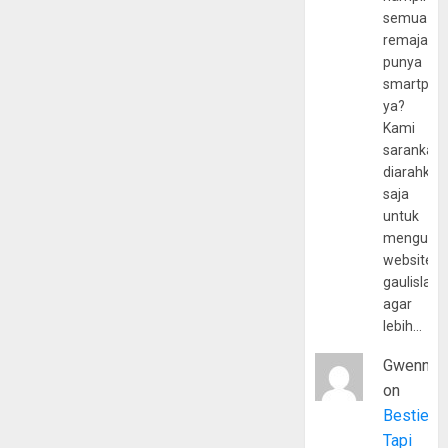
semua
remaja
punya
smartpho
ya?
Kami
sarankan,
diarahkan
saja
untuk
mengunju
website
gaulislam
agar
lebih…
Gwenny
on
Bestie
Tapi