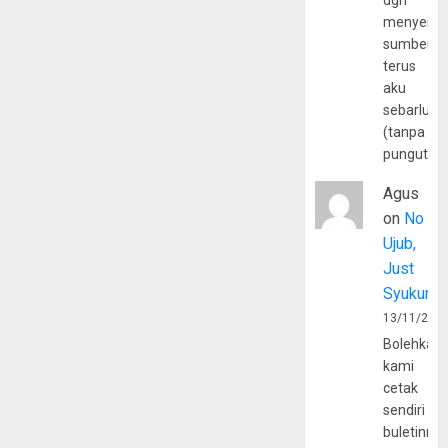
dgn
menyerta
sumber
terus
aku
sebarluas
(tanpa
pungutan
Agus
on
No
Ujub,
Just
Syukur
13/11/202
Bolehkah
kami
cetak
sendiri
buletinny