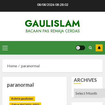
Skip
08/08/2026
08:28:02
to
content
GAULISLAM
BACAAN PAS REMAJA CERDAS
Primary
Menu
Home
paranormal
ARCHIVES
paranormal
Archives
Buletin gaulislam
Tahun XV/2021-2022