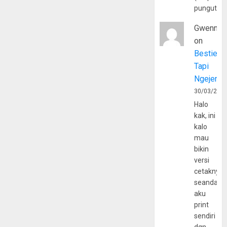
pungutan
Gwenny
on
Bestie
Tapi
Ngejerum
30/03/202
Halo
kak, ini
kalo
mau
bikin
versi
cetaknya
seandain
aku
print
sendiri