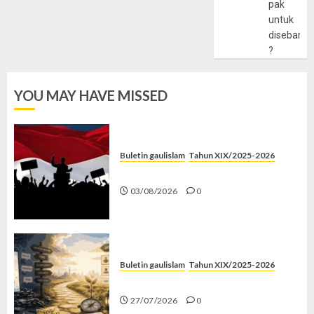
pak
untuk
disebarlu
?
YOU MAY HAVE MISSED
Buletin gaulislam
Tahun XIX/2025-2026
Saat Politik Cuma Gimmick
03/08/2026
0
Buletin gaulislam
Tahun XIX/2025-2026
Saatnya Stop “Find Yourself”
27/07/2026
0