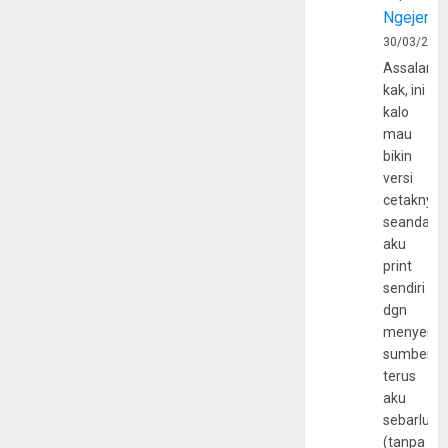
Ngejerum
30/03/202
Assalamu
kak, ini
kalo
mau
bikin
versi
cetaknya
seandain
aku
print
sendiri
dgn
menyerta
sumber
terus
aku
sebarluas
(tanpa