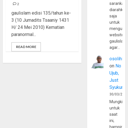
sarankan,
2
diarahkan
gaulislam edisi 135/tahun ke-
saja
3 (10 Jumadits Tsaaniy 1431
untuk
H/ 24 Mei 2010) Kematian
mengunju
paranormal...
website
gaulislam
READ MORE
agar…
osolihin
on
No
Ujub,
Just
Syukur
30/03/202
Mungkin
untuk
saat
ini,
hampir