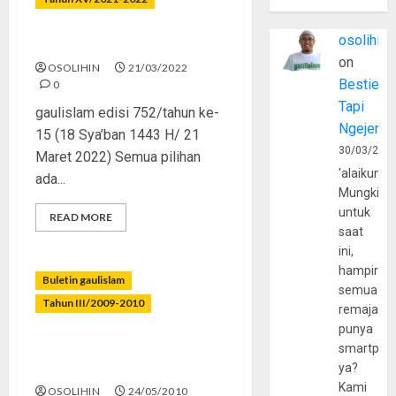
osolihin
Terang atau Gelap?
on
OSOLIHIN
21/03/2022
Bestie
0
Tapi
gaulislam edisi 752/tahun ke-
Ngejerum
15 (18 Sya’ban 1443 H/ 21
30/03/202
Maret 2022) Semua pilihan
'alaikumu
ada...
Mungkin
untuk
READ MORE
saat
ini,
hampir
Buletin gaulislam
semua
Tahun III/2009-2010
remaja
punya
Dilarang Percaya
smartpho
Paranormal
ya?
Kami
OSOLIHIN
24/05/2010