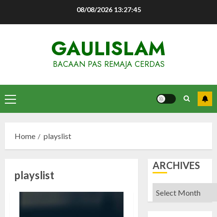
Skip
08/08/2026
13:27:46
to
content
GAULISLAM
BACAAN PAS REMAJA CERDAS
Primary
Menu
Home
playslist
ARCHIVES
playslist
Archives