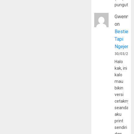
pungutan
Gwenny
on
Bestie
Tapi
Ngejerum
30/03/202
Halo
kak, ini
kalo
mau
bikin
versi
cetaknya
seandain
aku
print
sendiri