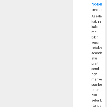
Ngejerum
30/03/202
Assalamu
kak, ini
kalo
mau
bikin
versi
cetaknya
seandain
aku
print
sendiri
dgn
menyerta
sumber
terus
aku
sebarluas
(tanpa