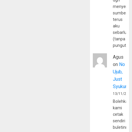
dgn
menyerta
sumber
terus
aku
sebarluas
(tanpa
pungutan
Agus
on
No
Ujub,
Just
Syukur
13/11/202
Bolehkah
kami
cetak
sendiri
buletinny