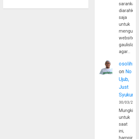
sarankan,
diarahkan
saja
untuk
mengunju
website
gaulislam
agar…
osolihin
on
No
Ujub,
Just
Syukur
30/03/202
Mungkin
untuk
saat
ini,
hampir