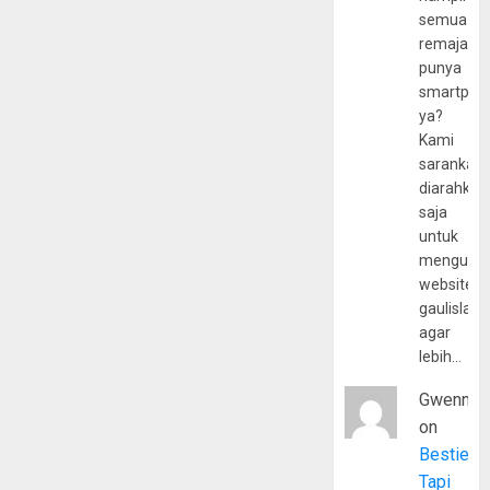
semua
remaja
punya
smartpho
ya?
Kami
sarankan,
diarahkan
saja
untuk
mengunju
website
gaulislam
agar
lebih…
Gwenny
on
Bestie
Tapi