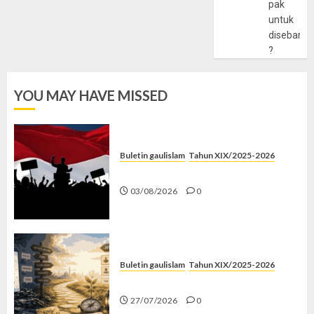
pak
untuk
disebarlu
?
YOU MAY HAVE MISSED
Buletin gaulislam
Tahun XIX/2025-2026
Saat Politik Cuma Gimmick
03/08/2026
0
Buletin gaulislam
Tahun XIX/2025-2026
Saatnya Stop “Find Yourself”
27/07/2026
0