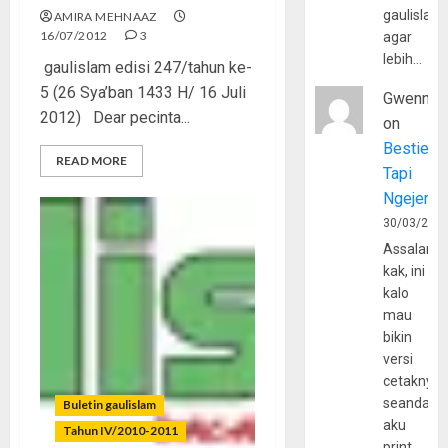
gaulislam
AMIRA MEHNAAZ
16/07/2012
3
agar
lebih…
gaulislam edisi 247/tahun ke-
5 (26 Sya’ban 1433 H/ 16 Juli
Gwenny
2012) Dear pecinta...
on
Bestie
READ MORE
Tapi
Ngejerum
30/03/202
Assalamu
kak, ini
kalo
mau
bikin
versi
cetaknya
seandain
Buletin gaulislam
aku
Tahun IV/2010-2011
print