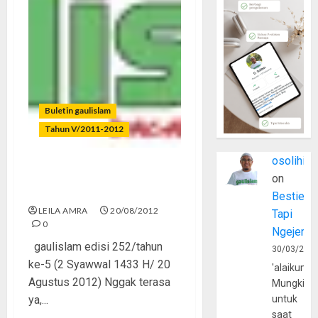
Buletin gaulislam
Tahun V/2011-2012
osolihin
Momen Putih Itu Telah
on
Berlalu
Bestie
LEILA AMRA
20/08/2012
Tapi
0
Ngejerum
gaulislam edisi 252/tahun
30/03/202
ke-5 (2 Syawwal 1433 H/ 20
'alaikumu
Agustus 2012) Nggak terasa
Mungkin
ya,...
untuk
saat