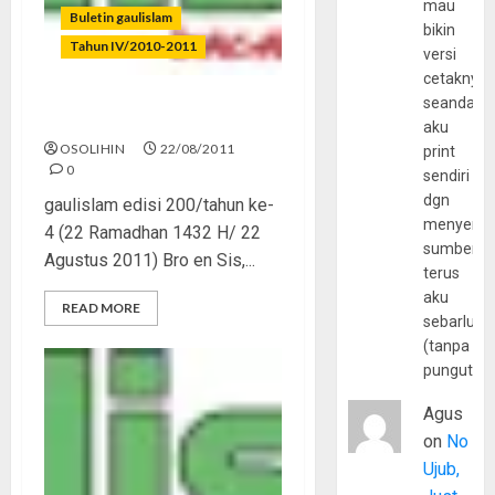
mau
Buletin gaulislam
bikin
Tahun IV/2010-2011
versi
cetaknya
seandain
Ramadhan Bulan Perjuangan
aku
OSOLIHIN
22/08/2011
print
0
sendiri
dgn
gaulislam edisi 200/tahun ke-
menyerta
4 (22 Ramadhan 1432 H/ 22
sumber
Agustus 2011) Bro en Sis,...
terus
aku
READ MORE
sebarluas
(tanpa
pungutan
Agus
on
No
Ujub,