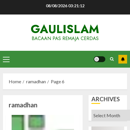
Skip
08/08/2026
03:21:13
to
content
GAULISLAM
BACAAN PAS REMAJA CERDAS
Primary
Menu
Home
ramadhan
Page 6
ARCHIVES
ramadhan
Archives