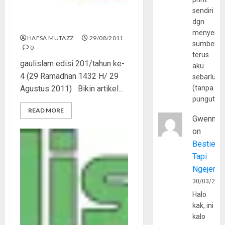
sendiri
dgn
Ied Fitr
menyerta
HAFSA MUTAZZ
29/08/2011
sumber
0
terus
gaulislam edisi 201/tahun ke-
aku
4 (29 Ramadhan 1432 H/ 29
sebarluas
Agustus 2011) Bikin artikel...
(tanpa
pungutan
READ MORE
Gwenny
on
Bestie
Tapi
Ngejerum
30/03/202
Halo
kak, ini
kalo