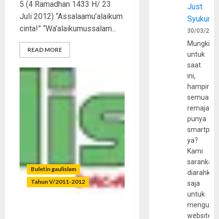
5 (4 Ramadhan 1433 H/ 23
Just
Juli 2012) “Assalaamu’alaikum
Syukur
cinta!” “Wa’alaikumussalam...
30/03/202
Mungkin
READ MORE
untuk
saat
ini,
hampir
semua
remaja
punya
smartpho
ya?
Kami
sarankan,
Buletin gaulislam
diarahkan
Tahun V/2011-2012
saja
untuk
mengunju
Asyik Ramadhan Lagi
website