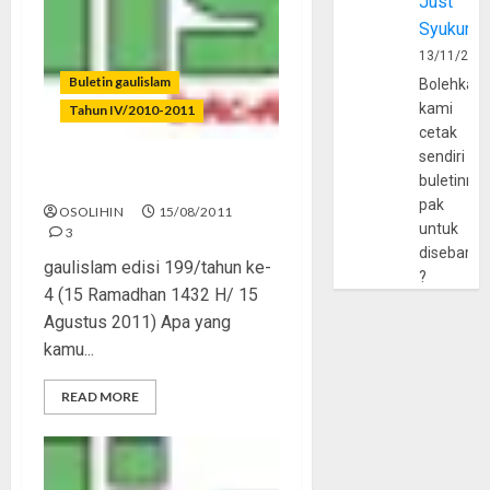
Just
Syukur
13/11/202
Buletin gaulislam
Bolehkah
kami
Tahun IV/2010-2011
cetak
sendiri
buletinny
Dakwahtainment
pak
OSOLIHIN
15/08/2011
untuk
3
disebarlu
gaulislam edisi 199/tahun ke-
?
4 (15 Ramadhan 1432 H/ 15
Agustus 2011) Apa yang
kamu...
READ MORE