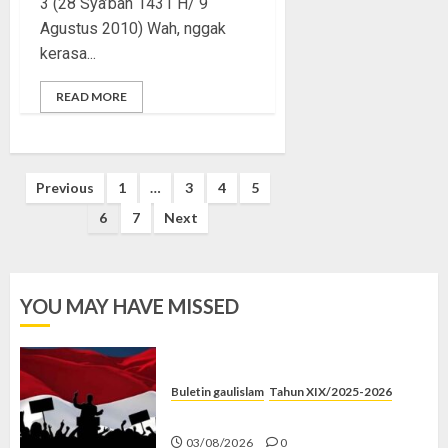
3 (28 Sya’ban 1431 H/ 9
Agustus 2010) Wah, nggak
kerasa...
READ MORE
Posts
Previous
1
…
3
4
5
pagination
6
7
Next
YOU MAY HAVE MISSED
Buletin gaulislam
Tahun XIX/2025-2026
Saat Politik Cuma Gimmick
03/08/2026
0