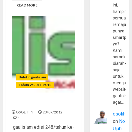
ini,
READ MORE
hampir
semua
remaja
punya
smartpho
ya?
Kami
sarankan,
diarahkan
saja
untuk
Buletin gaulislam
mengunju
Tahun V/2011-2012
website
gaulislam
agar…
Asmara Subuh Ramadhan
OSOLIHIN
23/07/2012
osolihin
1
on
No
gaulislam edisi 248/tahun ke-
Ujub,